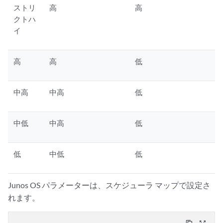
ストリ
高
高
クトハ
イ
高
高
低
中高
中高
低
中低
中高
低
低
中低
低
Junos OS パラメーターは、スケジューラ マップで設定さ
れます。