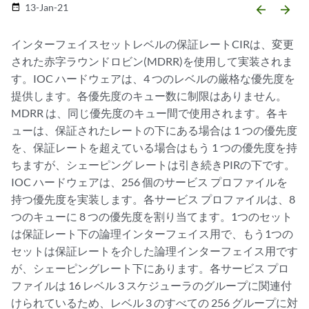
13-Jan-21
date_range
arrow_backward
arrow_forward
インターフェイスセットレベルの保証レートCIRは、変更
された赤字ラウンドロビン(MDRR)を使用して実装されま
す。IOC ハードウェアは、4 つのレベルの厳格な優先度を
提供します。各優先度のキュー数に制限はありません。
MDRR は、同じ優先度のキュー間で使用されます。各キ
ューは、保証されたレートの下にある場合は 1 つの優先度
を、保証レートを超えている場合はもう 1 つの優先度を持
ちますが、シェーピング レートは引き続きPIRの下です。
IOC ハードウェアは、256 個のサービス プロファイルを
持つ優先度を実装します。各サービス プロファイルは、8
つのキューに 8 つの優先度を割り当てます。1つのセット
は保証レート下の論理インターフェイス用で、もう1つの
セットは保証レートを介した論理インターフェイス用です
が、シェーピングレート下にあります。各サービス プロ
ファイルは 16 レベル 3 スケジューラのグループに関連付
けられているため、レベル 3 のすべての 256 グループに対