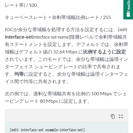
Feedback
レート率) / 100、
キューベースレート = 余剰帯域幅比例レート / 255
IOCが余分な帯域幅を処理する方法を設定するには、[edit
interface-set
interface-set-name
]階層レベルで余剰帯域幅共
有ステートメントを設定します。デフォルトでは、余剰帯
域幅はデフォルト値の 32.64 Mbps に
比例するように設定
されています。このモードでは、余分な帯域幅は論理イン
ターフェイス シェーピング レートの比率で共有されま
す。
均等
に設定すると、余分な帯域幅は論理インターフェ
イス間で均等に共有されます。
次の例では、過剰な帯域幅共有を比例の 100 Mbps でシェ
ーピング レート 80 Mbps に設定します。
content_copy
zoom_out_map
[edit interface-set example-interface-set]
