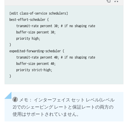
content_copy
zoom_out_map
[edit class-of-service schedulers]

best-effort-scheduler {

    transmit-rate percent 30; # if no shaping rate

    buffer-size percent 30;

    priority high;

}

expedited-forwarding-scheduler {

    transmit-rate percent 40; # if no shaping rate

    buffer-size percent 40;

    priority strict-high;

メモ：
インターフェイス セット レベル(レベル
2)でのシェーピング レートと保証レートの両方の
使用はサポートされていません。