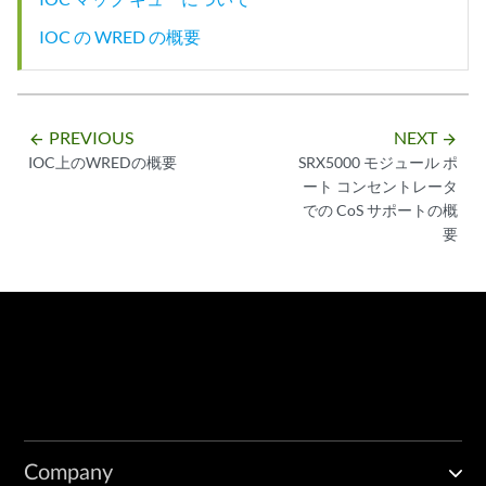
IOC の WRED の概要
PREVIOUS
NEXT
arrow_backward
arrow_forward
IOC上のWREDの概要
SRX5000 モジュール ポ
ート コンセントレータ
での CoS サポートの概
要
Company