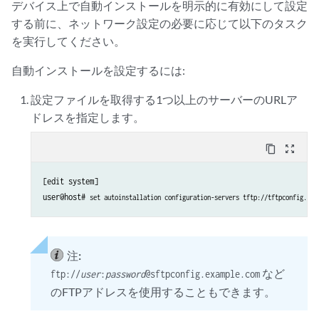
デバイス上で自動インストールを明示的に有効にして設定
する前に、ネットワーク設定の必要に応じて以下のタスク
を実行してください。
自動インストールを設定するには:
設定ファイルを取得する1つ以上のサーバーのURLア
ドレスを指定します。
content_copy
zoom_out_map
[edit system]

user@host# 
set autoinstallation configuration-servers tftp://tftpconfig.exa
注:
など
ftp://
user
:
password
@sftpconfig.example.com
のFTPアドレスを使用することもできます。