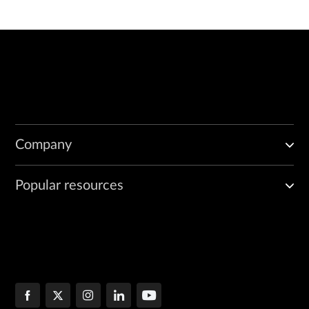
Interface:

  Name: ge-0/0/1

  State: None

  Address acquisition:

    Protocol: DHCP Client

    Acquired address: None

    Protocol: RARP Client

Company
Popular resources