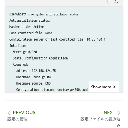
content_copy
zoom_out_map
user@host> 
show system autoinstallation status
Autoinstallation status:

Master state: Active

Last committed file: None

Configuration server of last committed file: 10.25.100.1

Interface:

  Name: ge-0/0/0

  State: Configuration Acquisition

  Acquired:

    Address: 192.168.124.75

    Hostname: host-ge-000

    Hostname source: DNS

Show
more
    Configuration filename: device-ge-000.conf

    Configuration filename server: 10.25.100.3

  Address acquisition:

    Protocol: DHCP Client

PREVIOUS
NEXT
arrow_backward
arrow_forward
    Acquired address: None

設定の管理
設定ファイルの読み込
    Protocol: RARP Client

み
    Acquired address: None
