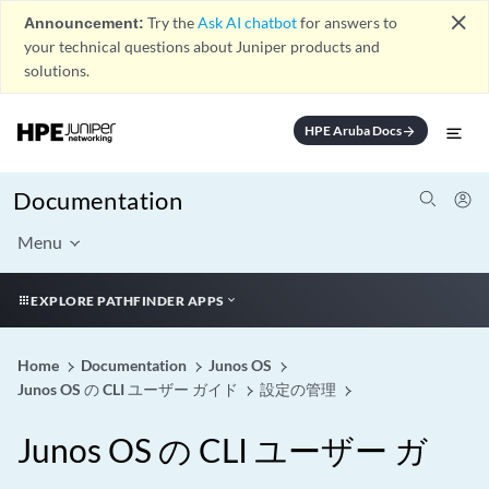
close
Announcement:
Try the
Ask AI chatbot
for answers to
your technical questions about Juniper products and
solutions.
HPE Aruba Docs
arrow_forward
Documentation
Menu
EXPLORE PATHFINDER APPS
Home
Documentation
Junos OS
Junos OS の CLI ユーザー ガイド
設定の管理
Junos OS の CLI ユーザー ガ