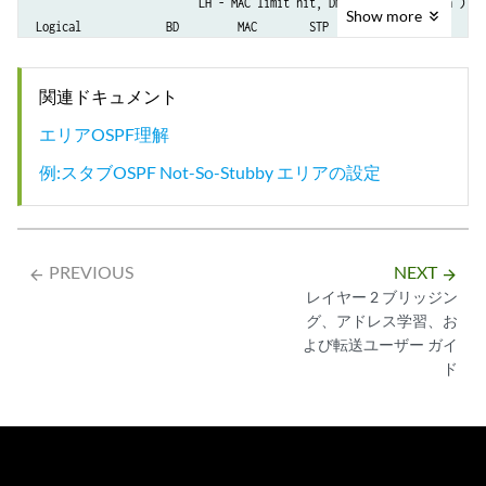
                         LH - MAC limit hit, DN - Interface Down )

Show
more
Logical             BD         MAC        STP          Logical        
Interface           Name       Limit      State        Interface flags
ge-2/0/0.0                     0                      

関連ドキュメント
                    custom..   1024       Forwarding  

Routing Instance Name : default-switch

エリアOSPF理解
Logical Interface flags (DL -disable learning, AD -packet action drop,
例:スタブOSPF Not-So-Stubby エリアの設定
                         LH - MAC limit hit, DN - Interface Down )

Logical             BD         MAC        STP          Logical        
Interface           Name       Limit      State        Interface flags
ge-2/0/1.0                     0                      

                    custom..   1024       Forwarding  
PREVIOUS
NEXT
arrow_backward
arrow_forward
レイヤー 2 ブリッジン
グ、アドレス学習、お
よび転送ユーザー ガイ
ド