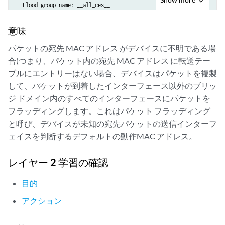
  Flood group name: __all_ces__

  Flood group index: 1

  Nexthop type: comp

意味
  Nexthop index: 568

パケットの宛先 MAC アドレス がデバイスに不明である場
    Flooding to:

合(つまり、パケット内の宛先 MAC アドレス に転送テー
    Name             Type          NhType          Index

    __all_ces__      Group          comp            562     

ブルにエントリーはない場合、デバイスはパケットを複製
        Composition: split-horizon

して、パケットが到着したインターフェース以外のブリッ
        Flooding to:

ジ ドメイン内のすべてのインターフェースにパケットを
        Name             Type          NhType          Index

フラッディングします。これはパケット フラッディング
        ge-2/0/0.0       CE             ucst            524     

と呼び、デバイスが未知の宛先パケットの送信インターフ
        ge-2/0/1.0       CE             ucst            513     

ェイスを判断するデフォルトの動作MAC アドレス。
        ge-2/0/2.0       CE             ucst            523     

  Flood route prefix: 0x30005/51

レイヤー 2 学習の確認
  Flood route type: FLOOD_GRP_COMP_NH

  Flood route owner: __re_flood__

目的
  Flood group name: __re_flood__

アクション
  Flood group index: 65534

  Nexthop type: comp
