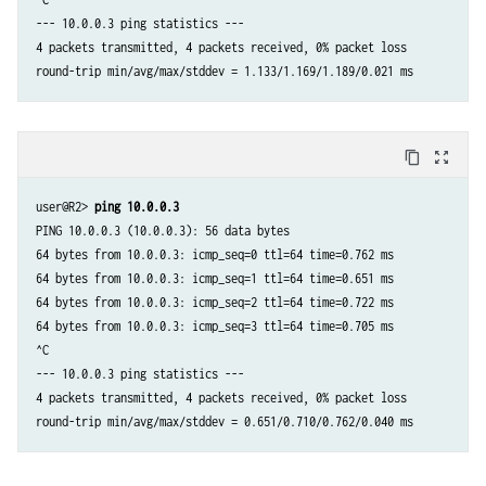
--- 10.0.0.3 ping statistics ---

4 packets transmitted, 4 packets received, 0% packet loss

round-trip min/avg/max/stddev = 1.133/1.169/1.189/0.021 ms
content_copy
zoom_out_map
user@R2> 
ping 10.0.0.3
PING 10.0.0.3 (10.0.0.3): 56 data bytes

64 bytes from 10.0.0.3: icmp_seq=0 ttl=64 time=0.762 ms

64 bytes from 10.0.0.3: icmp_seq=1 ttl=64 time=0.651 ms

64 bytes from 10.0.0.3: icmp_seq=2 ttl=64 time=0.722 ms

64 bytes from 10.0.0.3: icmp_seq=3 ttl=64 time=0.705 ms

^C

--- 10.0.0.3 ping statistics ---

4 packets transmitted, 4 packets received, 0% packet loss

round-trip min/avg/max/stddev = 0.651/0.710/0.762/0.040 ms