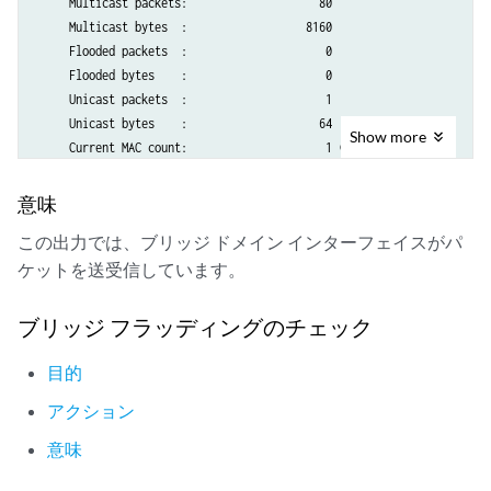
     Multicast packets:                    80

     Multicast bytes  :                  8160

     Flooded packets  :                     0

     Flooded bytes    :                     0

     Unicast packets  :                     1

     Unicast bytes    :                    64

Show
more
     Current MAC count:                     1 (Limit 1024)

   Local interface: ge-2/0/2.0, Index: 324

     Broadcast packets:                     0

意味
     Broadcast bytes  :                     0

この出力では、ブリッジ ドメイン インターフェイスがパ
     Multicast packets:                    80

ケットを送受信しています。
     Multicast bytes  :                  8160

     Flooded packets  :                     1

     Flooded bytes    :                    74

ブリッジ フラッディングのチェック
     Unicast packets  :                    52

     Unicast bytes    :                  4332

目的
     Current MAC count:                     1 (Limit 1024)

アクション
   Local interface: ge-2/0/1.0, Index: 196613

     Broadcast packets:                     2

意味
     Broadcast bytes  :                   128

     Multicast packets:                     0
