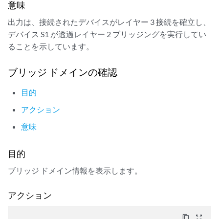
意味
出力は、接続されたデバイスがレイヤー 3 接続を確立し、
デバイス S1 が透過レイヤー 2 ブリッジングを実行してい
ることを示しています。
ブリッジ ドメインの確認
目的
アクション
意味
目的
ブリッジ ドメイン情報を表示します。
アクション
content_copy
zoom_out_map