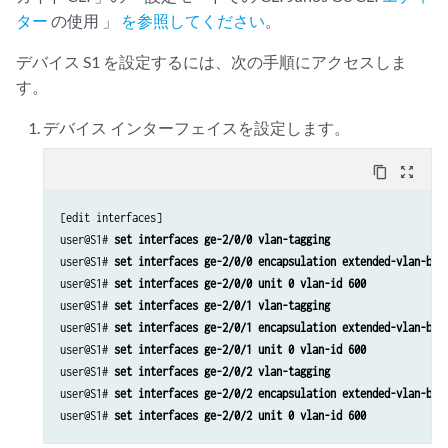
ター
の使用 」
を参照してください
。
デバイス S1 を設定するには、次の手順にアクセスしま
す。
デバイス インターフェイスを設定します。
content_copy
zoom_out_map
[edit interfaces]

user@S1# 
set interfaces ge-2/0/0 vlan-tagging
user@S1# 
set interfaces ge-2/0/0 encapsulation extended-vlan-bri
user@S1# 
set interfaces ge-2/0/0 unit 0 vlan-id 600
user@S1# 
set interfaces ge-2/0/1 vlan-tagging
user@S1# 
set interfaces ge-2/0/1 encapsulation extended-vlan-bri
user@S1# 
set interfaces ge-2/0/1 unit 0 vlan-id 600
user@S1# 
set interfaces ge-2/0/2 vlan-tagging
user@S1# 
set interfaces ge-2/0/2 encapsulation extended-vlan-bri
user@S1# 
set interfaces ge-2/0/2 unit 0 vlan-id 600