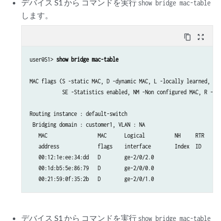
デバイス S1 から コマンドを実行
show bridge mac-table
します。
content_copy
zoom_out_map
user@S1> 
show bridge mac-table
MAC flags (S -static MAC, D -dynamic MAC, L -locally learned, C -
           SE -Statistics enabled, NM -Non configured MAC, R -Rem
Routing instance : default-switch

 Bridging domain : customer1, VLAN : NA

   MAC                 MAC      Logical          NH     RTR

   address             flags    interface        Index  ID

   00:12:1e:ee:34:dd   D        ge-2/0/2.0      

   00:1d:b5:5e:86:79   D        ge-2/0/0.0      

デバイス S1 から コマンドを実行
show bridge mac-table