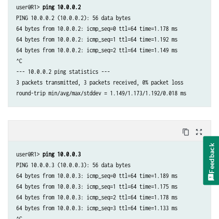
user@R1> 
ping 10.0.0.2
PING 10.0.0.2 (10.0.0.2): 56 data bytes

64 bytes from 10.0.0.2: icmp_seq=0 ttl=64 time=1.178 ms

64 bytes from 10.0.0.2: icmp_seq=1 ttl=64 time=1.192 ms

64 bytes from 10.0.0.2: icmp_seq=2 ttl=64 time=1.149 ms

^C

--- 10.0.0.2 ping statistics ---

3 packets transmitted, 3 packets received, 0% packet loss

round-trip min/avg/max/stddev = 1.149/1.173/1.192/0.018 ms
content_copy
zoom_out_map
Feedback
user@R1> 
ping 10.0.0.3
PING 10.0.0.3 (10.0.0.3): 56 data bytes

64 bytes from 10.0.0.3: icmp_seq=0 ttl=64 time=1.189 ms

64 bytes from 10.0.0.3: icmp_seq=1 ttl=64 time=1.175 ms

64 bytes from 10.0.0.3: icmp_seq=2 ttl=64 time=1.178 ms

64 bytes from 10.0.0.3: icmp_seq=3 ttl=64 time=1.133 ms

^C
