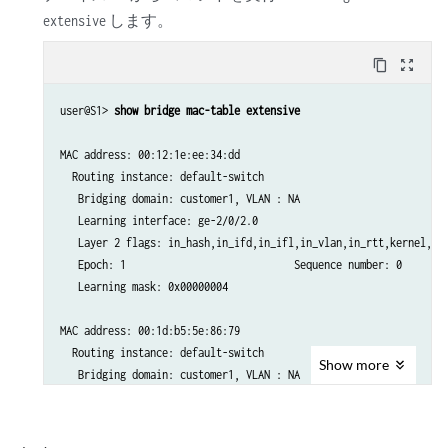
します。
extensive
content_copy
zoom_out_map
user@S1> 
show bridge mac-table extensive
MAC address: 00:12:1e:ee:34:dd

  Routing instance: default-switch

   Bridging domain: customer1, VLAN : NA

   Learning interface: ge-2/0/2.0   

   Layer 2 flags: in_hash,in_ifd,in_ifl,in_vlan,in_rtt,kernel,in_
   Epoch: 1                            Sequence number: 0     

   Learning mask: 0x00000004        

MAC address: 00:1d:b5:5e:86:79

  Routing instance: default-switch

Show
more
   Bridging domain: customer1, VLAN : NA

   Learning interface: ge-2/0/0.0   

   Layer 2 flags: in_hash,in_ifd,in_ifl,in_vlan,in_rtt,kernel,in_
   Epoch: 1                            Sequence number: 0     
