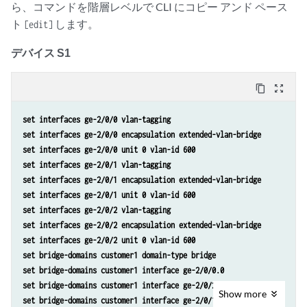
ら、コマンドを階層レベルで CLI にコピー アンド ペース
ト
します。
[edit]
デバイス S1
content_copy
zoom_out_map
set interfaces ge-2/0/0 vlan-tagging
set interfaces ge-2/0/0 encapsulation extended-vlan-bridge
set interfaces ge-2/0/0 unit 0 vlan-id 600
set interfaces ge-2/0/1 vlan-tagging
set interfaces ge-2/0/1 encapsulation extended-vlan-bridge
set interfaces ge-2/0/1 unit 0 vlan-id 600
set interfaces ge-2/0/2 vlan-tagging
set interfaces ge-2/0/2 encapsulation extended-vlan-bridge
set interfaces ge-2/0/2 unit 0 vlan-id 600
set bridge-domains customer1 domain-type bridge
set bridge-domains customer1 interface ge-2/0/0.0
set bridge-domains customer1 interface ge-2/0/2.0
Show
more
set bridge-domains customer1 interface ge-2/0/1.0