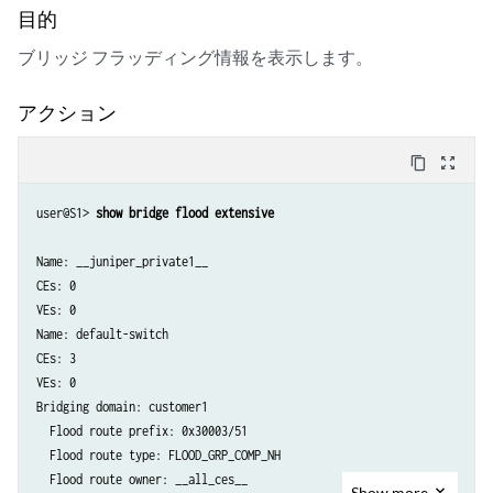
目的
     Multicast bytes  :                     0

     Flooded packets  :                     1

ブリッジ フラッディング情報を表示します。
     Flooded bytes    :                    93

     Unicast packets  :                    51

アクション
     Unicast bytes    :                  4249

     Current MAC count:                     1 (Limit 1024)
content_copy
zoom_out_map
user@S1> 
show bridge flood extensive
Name: __juniper_private1__

CEs: 0

VEs: 0

Name: default-switch

CEs: 3

VEs: 0

Bridging domain: customer1

  Flood route prefix: 0x30003/51

  Flood route type: FLOOD_GRP_COMP_NH

  Flood route owner: __all_ces__

Show
more