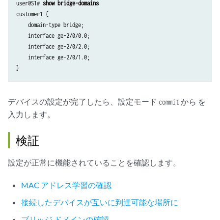
user@S1# 
show bridge-domains
    encapsulation extended-vlan-bridge;

customer1 {

    unit 0 {

    domain-type bridge;

        vlan-id 600;

    interface ge-2/0/0.0;

    }

    interface ge-2/0/2.0;

    interface ge-2/0/1.0;

デバイスの設定が完了したら、設定モード
から を
commit
入力します。
検証
設定が正常に機能されていることを確認します。
MAC アドレス学習の確認
接続したデバイスが互いに到達可能な場所に
ブリッジ ドメインの確認