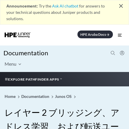
close
Announcement:
Try the
Ask AI chatbot
for answers to
your technical questions about Juniper products and
solutions.
HPE Aruba Docs
arrow_forward
Documentation
Menu
EXPLORE PATHFINDER APPS
Home
Documentation
Junos OS
レイヤー 2 ブリッジング、ア
ドレス学習、および転送ユー