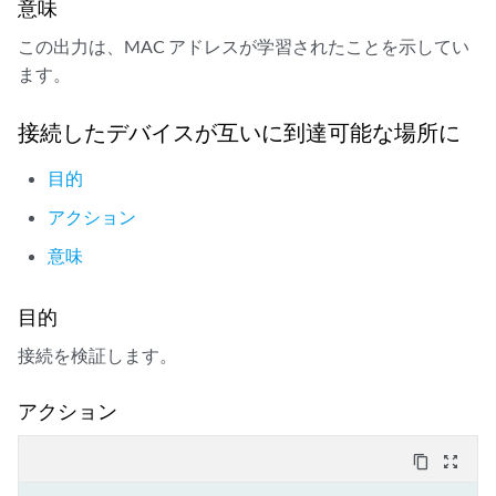
意味
   Learning mask: 0x00000004        

この出力は、MAC アドレスが学習されたことを示してい
MAC address: 00:21:59:0f:35:2b

ます。
  Routing instance: default-switch

   Bridging domain: customer1, VLAN : NA

接続したデバイスが互いに到達可能な場所に
   Learning interface: ge-2/0/1.0   

   Layer 2 flags: in_hash,in_ifd,in_ifl,in_vlan,in_rtt,kernel,in_
目的
   Epoch: 3                            Sequence number: 0     

アクション
意味
目的
接続を検証します。
アクション
content_copy
zoom_out_map