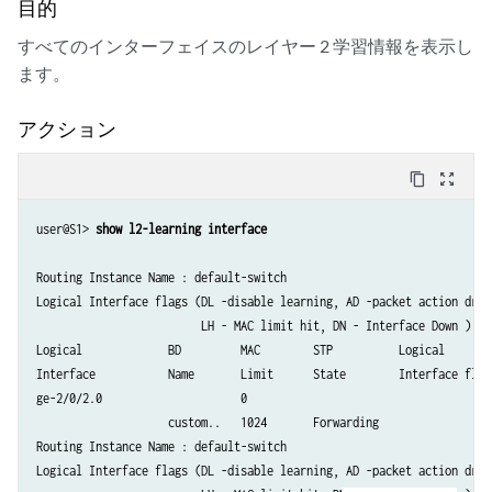
  Nexthop index: 565

目的
    Flooding to:

すべてのインターフェイスのレイヤー 2 学習情報を表示し
    Name             Type          NhType          Index

ます。
    __all_ces__      Group          comp            562     

        Composition: split-horizon

        Flooding to:

アクション
        Name             Type          NhType          Index

        ge-2/0/0.0       CE             ucst            524     

content_copy
zoom_out_map
        ge-2/0/1.0       CE             ucst            513     

        ge-2/0/2.0       CE             ucst            523    
user@S1> 
show l2-learning interface 
Routing Instance Name : default-switch

Logical Interface flags (DL -disable learning, AD -packet action drop,
                         LH - MAC limit hit, DN - Interface Down )

Logical             BD         MAC        STP          Logical        
Interface           Name       Limit      State        Interface flags
ge-2/0/2.0                     0                      

                    custom..   1024       Forwarding  

Routing Instance Name : default-switch

Logical Interface flags (DL -disable learning, AD -packet action drop,