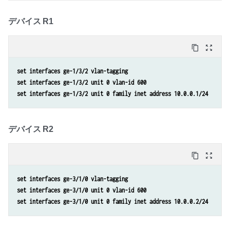
デバイス R1
content_copy
zoom_out_map
set interfaces ge-1/3/2 vlan-tagging
set interfaces ge-1/3/2 unit 0 vlan-id 600
set interfaces ge-1/3/2 unit 0 family inet address 10.0.0.1/24
デバイス R2
content_copy
zoom_out_map
set interfaces ge-3/1/0 vlan-tagging
set interfaces ge-3/1/0 unit 0 vlan-id 600
set interfaces ge-3/1/0 unit 0 family inet address 10.0.0.2/24