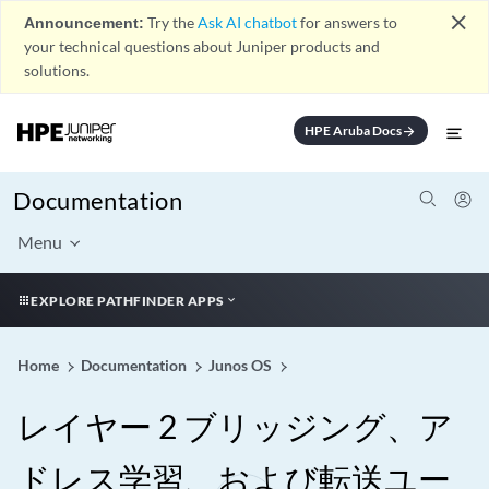
close
Announcement:
Try the
Ask AI chatbot
for answers to
your technical questions about Juniper products and
solutions.
HPE Aruba Docs
arrow_forward
Documentation
Menu
EXPLORE PATHFINDER APPS
Home
Documentation
Junos OS
レイヤー 2 ブリッジング、ア
ドレス学習、および転送ユー