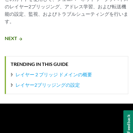
のレイヤー2ブリッジング、アドレス学習、および転送機
能の設定、監視、およびトラブルシューティングを行いま
す。
NEXT
arrow_forward
TRENDING IN THIS GUIDE
レイヤー 2 ブリッジ ドメインの概要
レイヤー2ブリッジングの設定
Feedback