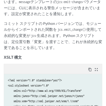
います。
テンプレートの
パラメータ
message
jcs:emit-change
ーには、CLIに表示される警告メッセージが含まれていま
す。設定が変更されたことを通知します。
コミット スクリプトの Python バージョンでは、モジュー
ルからインポートされた関数を
使用して
jcs.emit_change()
永続的な変更が
生成されます。Python スクリプト
jcs
は、定位置引数「変更」を渡すことで、これが永続的な変
更であることを示しています。
XSLT 構文
content_copy
zoom_out_map
<?xml version="1.0" standalone="yes"?>

<xsl:stylesheet version="1.0"

    xmlns:xsl="http://www.w3.org/1999/XSL/Transform" 

    xmlns:junos="http://xml.juniper.net/junos/*/junos" 

    xmlns:xnm="http://xml.juniper.net/xnm/1.1/xnm" 
