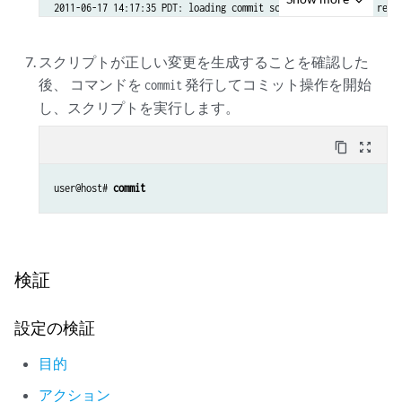
2011-06-17 14:17:35 PDT: loading commit script changes into real 
2011-06-17 14:17:35 PDT: finished commit script changes into real
2011-06-17 14:17:35 PDT: no transient commit script changes

スクリプトが正しい変更を生成することを確認した
2011-06-17 14:17:35 PDT: finished loading commit script changes

後、 コマンドを
発行してコミット操作を開始
commit
2011-06-17 14:17:35 PDT: copying juniper.db to juniper.data+

し、スクリプトを実行します。
2011-06-17 14:17:35 PDT: finished copying juniper.db to juniper.d
...

configuration check succeeds
content_copy
zoom_out_map
user@host# 
commit
検証
設定の検証
目的
アクション