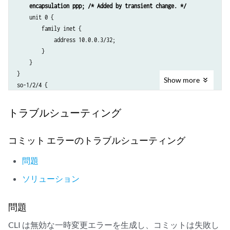
encapsulation ppp; /* Added by transient change. */
    unit 0 {

        family inet {

            address 10.0.0.3/32;

        }

    }

}

Show
more
so-1/2/4 {

encapsulation ppp; /* Added by transient change. */
    unit 0 {

トラブルシューティング
        family inet {

            address 10.0.0.4/32;

コミット エラーのトラブルシューティング
        }

    }

問題
}

so-2/3/4 {

ソリューション
    encapsulation cisco-hdlc; # Not affected by the script, because IP
                              # family is not configured on this inter
問題
    unit 0 {

        family mpls;

CLI は無効な一時変更エラーを生成し、コミットは失敗し