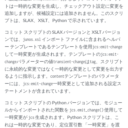
トは一時的な変更を生成し、チェックアウト設定に変更を
追加しますが、候補設定には追加されません。このスクリ
プトは、SLAX、XSLT、Python で示されています。
コミット スクリプトの SLAX バージョンと XSLT バージョ
ンでは、
インポート ファイルに含まれるヘルパ
junos.xsl
ー テンプレートであるテンプレートを使用
jcs:emit-change
して一時変更が生成されます。テンプレートの
jcs:emit-
パラメーターの値
は
、スクリプト
change
transient-change
tag
に
永続的
な変更ではなく
一時的な変更として変更
を出力す
るように指示します。
テンプレートのパラメータ
content
ーには、
一時変更として追加される設定ス
jcs:emit-change
テートメントが含まれています。
コミット スクリプトの Python バージョンでは、モジュー
ルからインポートされた関数を
使用して
jcs.emit_change()
一時変更が
生成されます。Python スクリプトは、こ
jcs
れは一時的な変更であり、定位置引数 「一時変更」を渡