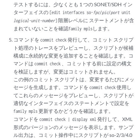
テストするには、少なくとも 1 つの SONET/SDH イン
ターフェイスの
[edit interfaces so-
fpc
/
pic
/
port
unit
階層レベルに ステートメントが含
logical-unit-number
]
まれていないことを確認
します。
family mpls
コマ ンドを
発行して、コミット スクリプ
commit check
ト処理のトレースをプレビューし、スクリプトが候補
構成に永続的な変更を追加することを確認します。コ
マンドは
、コミットする前に設定の構文
commit check
を検証しますが、変更はコミットされません。
この例のコミット スクリプトは、変更するたびにメッ
セージを生成します。コマンドを
使用し
commit check
てこれらのメッセージをプレビューし、スクリプトが
適切なインターフェイスの ステートメントで設定を
更新するかどうかを確認します。
family mpls
コマンドを
発行して、XML
commit check | display xml
形式のバージョンのメッセージを表示します。サンプ
ル出力は、コミット操作中にスクリプトが so-2/3/4.0