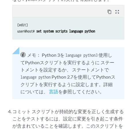
content_copy
zoom_out_map
[edit]

user@host# 
set system scripts language python
メモ：
Python 3を
使用し
language python3
てPythonスクリプトを実行するように ステー
トメントを設定するか、 ステートメントで
Python 2.7を使用してPythonス
language python
クリプトを実行するように設定します。詳細
については、
言語
を参照してください。
コミット スクリプトが持続的な変更を正しく生成する
ことをテストするには、設定に変更を引き起こす条件
が含まれていることを確認します。このスクリプトを