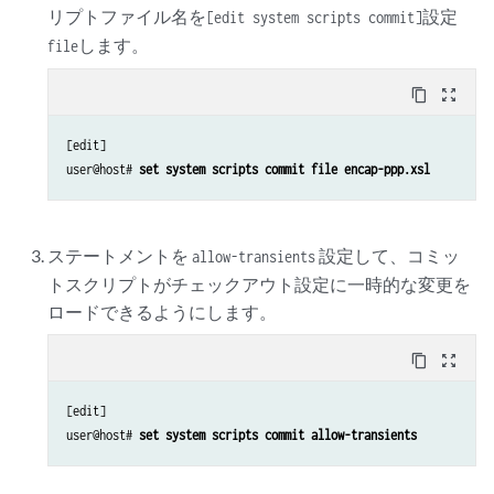
リプトファイル名を
設定
[edit system scripts commit]
します。
file
content_copy
zoom_out_map
[edit]

user@host# 
set system scripts commit file encap-ppp.xsl
ステートメントを
設定して、コミッ
allow-transients
トスクリプトがチェックアウト設定に一時的な変更を
ロードできるようにします。
content_copy
zoom_out_map
[edit]

user@host# 
set system scripts commit allow-transients