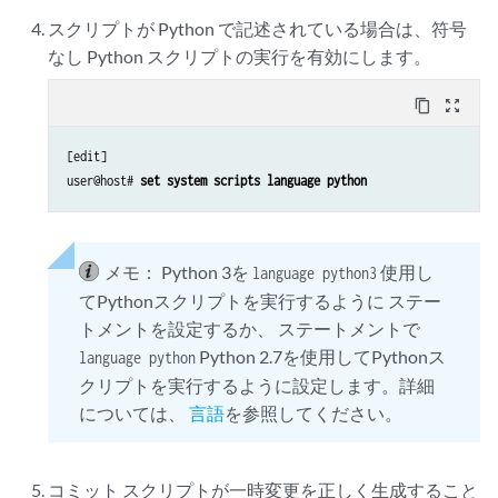
スクリプトが Python で記述されている場合は、符号
なし Python スクリプトの実行を有効にします。
content_copy
zoom_out_map
[edit]

user@host# 
set system scripts language python
メモ：
Python 3を
使用し
language python3
てPythonスクリプトを実行するように ステー
トメントを設定するか、 ステートメントで
Python 2.7を使用してPythonス
language python
クリプトを実行するように設定します。詳細
については、
言語
を参照してください。
コミット スクリプトが一時変更を正しく生成すること