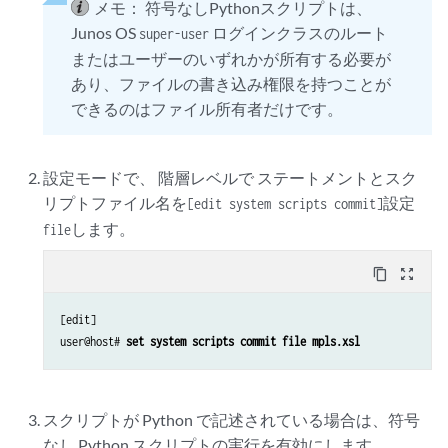
メモ：
符号なしPythonスクリプトは、
if __name__ == '__main__':

Junos OS
ログインクラスのルート
super-user
またはユーザーのいずれかが所有する必要が
あり、ファイルの書き込み権限を持つことが
できるのはファイル所有者だけです。
設定モードで、 階層レベルで ステートメントとスク
リプトファイル名を
設定
[edit system scripts commit]
します。
file
content_copy
zoom_out_map
[edit]

user@host# 
set system scripts commit file mpls.xsl
スクリプトが Python で記述されている場合は、符号
なし Python スクリプトの実行を有効にします。