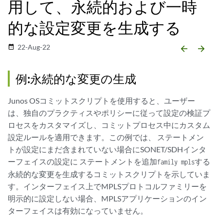
用して、永続的および一時
的な設定変更を生成する
22-Aug-22
date_range
arrow_backward
arrow_forward
例:永続的な変更の生成
Junos OSコミットスクリプトを使用すると、ユーザー
は、独自のプラクティスやポリシーに従って設定の検証プ
ロセスをカスタマイズし、コミットプロセス中にカスタム
設定ルールを適用できます。この例では、 ステートメン
トが設定にまだ含まれていない場合にSONET/SDHインタ
ーフェイスの設定に ステートメントを追加
する
family mpls
永続的な変更
を生成するコミットスクリプトを示していま
す。インターフェイス上でMPLSプロトコルファミリーを
明示的に設定しない場合、MPLSアプリケーションのイン
ターフェイスは有効になっていません。