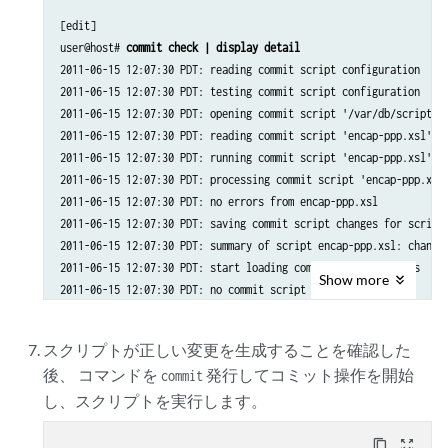
[edit]

user@host# 
commit check | display detail
2011-06-15 12:07:30 PDT: reading commit script configuration

2011-06-15 12:07:30 PDT: testing commit script configuration

2011-06-15 12:07:30 PDT: opening commit script '/var/db/scripts/c
2011-06-15 12:07:30 PDT: reading commit script 'encap-ppp.xsl'

2011-06-15 12:07:30 PDT: running commit script 'encap-ppp.xsl'

2011-06-15 12:07:30 PDT: processing commit script 'encap-ppp.xsl'
2011-06-15 12:07:30 PDT: no errors from encap-ppp.xsl

2011-06-15 12:07:30 PDT: saving commit script changes for script 
2011-06-15 12:07:30 PDT: summary of script encap-ppp.xsl: changes
2011-06-15 12:07:30 PDT: start loading commit script changes

Show
more
2011-06-15 12:07:30 PDT: no commit script changes

2011-06-15 12:07:30 PDT: updating transient changes into transien
2011-06-15 12:07:30 PDT: finished loading commit script changes

スクリプトが正しい変更を生成することを確認した
2011-06-15 12:07:30 PDT: copying juniper.db to juniper.data+

後、 コマンドを
発行してコミット操作を開始
commit
2011-06-15 12:07:30 PDT: finished copying juniper.db to juniper.d
し、スクリプトを実行します。
2011-06-15 12:07:30 PDT: exporting juniper.conf

2011-06-15 12:07:30 PDT: merging transient changes

...

content_copy
zoom_out_map