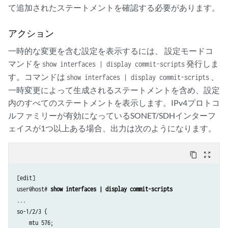
て追加されたステートメントを確認する必要があります。
アクション
一時的な変更を含む設定を表示するには、 設定モードコ
マンドを
発行しま
show interfaces | display commit-scripts
す。コマンドは
、
show interfaces | display commit-scripts
一時変更によって生成されるステートメントを含め、設定
内のすべてのステートメントを表示します。IPv4プロトコ
ルファミリーが有効になっているSONET/SDHインターフ
ェイスが1つ以上ある場合、出力は次のようになります。
content_copy
zoom_out_map
[edit]

user@host# 
show interfaces | display commit-scripts
... 

so-1/2/3 {

    mtu 576;
