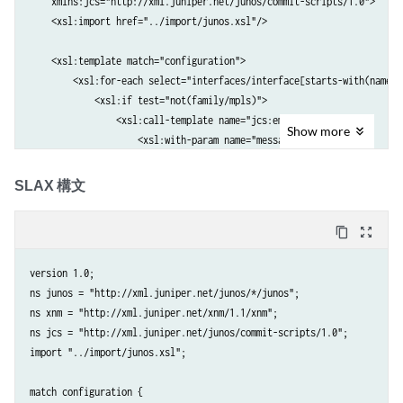
    xmlns:jcs="http://xml.juniper.net/junos/commit-scripts/1.0">

    <xsl:import href="../import/junos.xsl"/>

    <xsl:template match="configuration">

        <xsl:for-each select="interfaces/interface[starts-with(name, '
            <xsl:if test="not(family/mpls)">

                <xsl:call-template name="jcs:emit-change">

Show
more
                    <xsl:with-param name="message">

                        <xsl:text>Adding 'family mpls' to SONET/SDH i
                    </xsl:with-param>

SLAX 構文
                    <xsl:with-param name="content">

                            <family>

content_copy
zoom_out_map
                                <mpls/>

                            </family>

version 1.0;

                    </xsl:with-param>

ns junos = "http://xml.juniper.net/junos/*/junos";

                </xsl:call-template>

ns xnm = "http://xml.juniper.net/xnm/1.1/xnm";

            </xsl:if>

ns jcs = "http://xml.juniper.net/junos/commit-scripts/1.0";

        </xsl:for-each>

import "../import/junos.xsl";

    </xsl:template>

</xsl:stylesheet>
match configuration {
