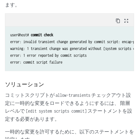
    }

ます。
content_copy
zoom_out_map
user@host# 
commit check
error: invalid transient change generated by commit script: encap-ppp.
warning: 1 transient change was generated without [system scripts com
error: 1 error reported by commit scripts

ソリューション
コミットスクリプトが
チェックアウト設
allow-transients
定に一時的な変更をロードできるようにするには、 階層
レベルで
ステートメントを設
[edit system scripts commit]
定する必要があります。
一時的な変更を許可するために、以下のステートメントを