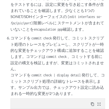
をテストするには、設定に変更を引き起こす条件が含
まれていることを確認します。少なくとも1つの
SONET/SDHインターフェイスの
[edit interfaces so-
階層レベルに ステートメントが含まれて
fpc
/
pic
/
port
]
いないことを
確認します。
encapsulation ppp
コマ ンドを
発行して、コミット スクリプ
commit check
ト処理のトレースをプレビューし、スクリプトが一時
的な変更をチェックアウト構成に追加することを確認
します。コマンドは
、コミットする前に
commit check
設定の構文を検証しますが、変更はコミットされませ
ん。
コマ ンドを
発行して、コ
commit check | display detail
ミット スクリプト処理の詳細なトレースを表示しま
す。サンプル出力では、チェックアウト設定に読み込
まれる一時的な変更が2つあります。
content_copy
zoom_out_map