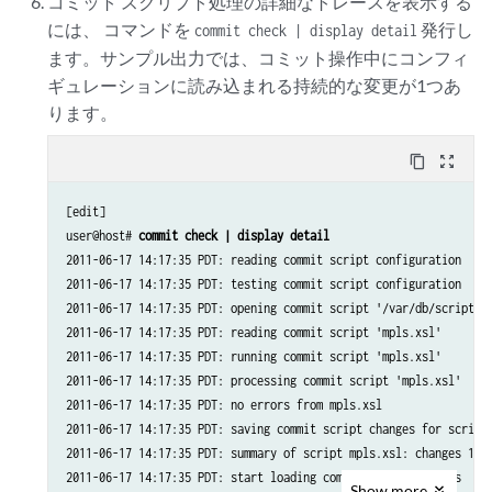
コミット スクリプト処理の詳細なトレースを表示する
        </routing-engine>

には、 コマンドを
発行し
commit check | display detail
    </commit-results>

ます。サンプル出力では、コミット操作中にコンフィ
</rpc-reply>
ギュレーションに読み込まれる持続的な変更が1つあ
ります。
content_copy
zoom_out_map
[edit]

user@host# 
commit check | display detail
2011-06-17 14:17:35 PDT: reading commit script configuration

2011-06-17 14:17:35 PDT: testing commit script configuration

2011-06-17 14:17:35 PDT: opening commit script '/var/db/scripts/c
2011-06-17 14:17:35 PDT: reading commit script 'mpls.xsl'

2011-06-17 14:17:35 PDT: running commit script 'mpls.xsl'

2011-06-17 14:17:35 PDT: processing commit script 'mpls.xsl'

2011-06-17 14:17:35 PDT: no errors from mpls.xsl

2011-06-17 14:17:35 PDT: saving commit script changes for script 
2011-06-17 14:17:35 PDT: summary of script mpls.xsl: changes 1, t
2011-06-17 14:17:35 PDT: start loading commit script changes

Show
more