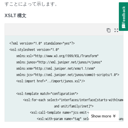
すことによって示します。
Feedback
XSLT 構文
content_copy
zoom_out_map
<?xml version="1.0" standalone="yes"?>

<xsl:stylesheet version="1.0"

    xmlns:xsl="http://www.w3.org/1999/XSL/Transform" 

    xmlns:junos="http://xml.juniper.net/junos/*/junos" 

    xmlns:xnm="http://xml.juniper.net/xnm/1.1/xnm" 

    xmlns:jcs="http://xml.juniper.net/junos/commit-scripts/1.0">

    <xsl:import href="../import/junos.xsl"/>

    <xsl:template match="configuration"> 

        <xsl:for-each select="interfaces/interface[starts-with(name, '
                          and unit/family/inet]">

            <xsl:call-template name="jcs:emit-change">

Show
more
                <xsl:with-param name="tag" select="'transient-change'"
                <xsl:with-param name="content">
