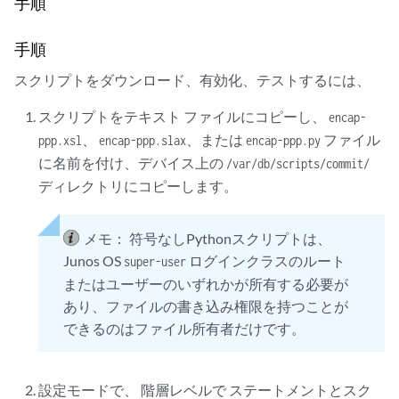
手順
        """.format(if_name).strip()

        jcs.emit_change(change_xml, "transient-change", "xml")

        jcs.emit_warning("Adding 'ppp' encapsulation to SONET interfa
手順
        jcs.emit_warning(change_xml)

スクリプトをダウンロード、有効化、テストするには、
if __name__ == '__main__':

スクリプトをテキスト ファイルにコピーし、
encap-
、
、または
ファイル
ppp.xsl
encap-ppp.slax
encap-ppp.py
に名前を付け、デバイス上の
/var/db/scripts/commit/
ディレクトリにコピーします。
メモ：
符号なしPythonスクリプトは、
Junos OS
ログインクラスのルート
super-user
またはユーザーのいずれかが所有する必要が
あり、ファイルの書き込み権限を持つことが
できるのはファイル所有者だけです。
設定モードで、 階層レベルで ステートメントとスク