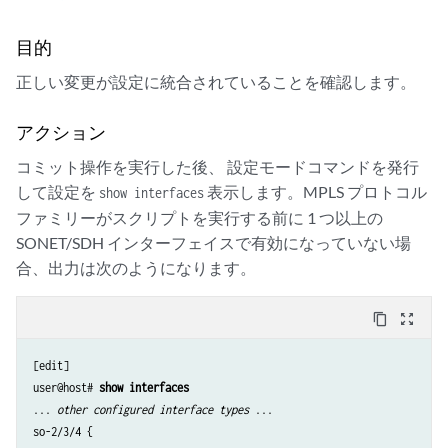
目的
正しい変更が設定に統合されていることを確認します。
アクション
コミット操作を実行した後、 設定モードコマンドを発行
して設定を
表示します。MPLS プロトコル
show interfaces
ファミリーがスクリプトを実行する前に 1 つ以上の
SONET/SDH インターフェイスで有効になっていない場
合、出力は次のようになります。
content_copy
zoom_out_map
[edit]

user@host# 
show interfaces
... 
other configured interface types
 ...

so-2/3/4 {
