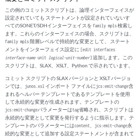
この例のコミットスクリプトは、論理インターフェイスが
設定されていても ステートメントが設定されていないす
べてのSONET/SDHインターフェイスを
検索し
family mpls
ます。これらのインターフェイスの場合、スクリプトは、
階層レベルで持続的な変更として、 ステート
family mpls
メントをインターフェイス設定に
[edit interfaces
追加します。この
interface-name
unit
logical-unit-number
]
スクリプトは、SLAX、XSLT、Python で示されています。
コミット スクリプトの SLAX バージョンと XSLT バージョ
ンでは、
インポート ファイルに
含
junos.xsl
jcs:emit-change
まれるヘルパー テンプレートであるテンプレートを使用
して永続的な変更が生成されます。テンプレートの
パラメーターは
省略され、スクリプトは
jcs:emit-change
tag
永続的な変更として変更を発行するように指示します。テ
ンプレートのパラメーターには
、
永
content
jcs:emit-change
続的な変更として追加する設定ステートメントが含まれて