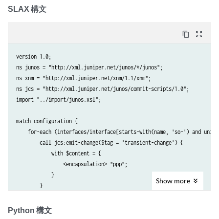
                    <encapsulation>ppp</encapsulation>

SLAX 構文
                </xsl:with-param>

            </xsl:call-template>

content_copy
zoom_out_map
        </xsl:for-each> 

    </xsl:template> 

version 1.0;

</xsl:stylesheet>
ns junos = "http://xml.juniper.net/junos/*/junos";

ns xnm = "http://xml.juniper.net/xnm/1.1/xnm";

ns jcs = "http://xml.juniper.net/junos/commit-scripts/1.0";

import "../import/junos.xsl";

match configuration {

    for-each (interfaces/interface[starts-with(name, 'so-') and unit/
        call jcs:emit-change($tag = 'transient-change') {

            with $content = {

                <encapsulation> "ppp";

            }

Show
more
        }

    }

}
Python 構文