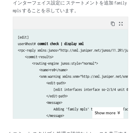
インターフェイス設定に ステートメントを追加
family
することを示しています。
mpls
content_copy
zoom_out_map
[edit]

user@host# 
commit check | display xml
<rpc-reply xmlns:junos="http://xml.juniper.net/junos/11.2R1/junos
    <commit-results>

        <routing-engine junos:style="normal">

            <name>re0</name>

            <xnm:warning xmlns:xnm="http://xml.juniper.net/xnm/1.
                <edit-path>

                    [edit interfaces interface so-2/3/4 unit 0]

                </edit-path>

                <message>

                    Adding 'family mpls' to SONET/SDH interface.

Show
more
                </message>

            </xnm:warning>

            <commit-check-success/>
