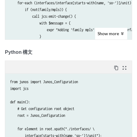
    for-each (interfaces/interface[starts-with(name, 'so-')]/unit) {

        if (not(family/mpls)) {

            call jcs:emit-change() {

                with $message = {

                    expr "Adding 'family mpls' to SONET/SDH interface.
Show
more
                }

                with $content = {

                    <family> {

Python 構文
                        <mpls>;

                    }

content_copy
zoom_out_map
                }

            }

from junos import Junos_Configuration

        }

import jcs

    }

}
def main():

    # Get configuration root object

    root = Junos_Configuration

    for element in root.xpath("./interfaces/ \

        interface[starts-with(name,'so-')]/unit"):
