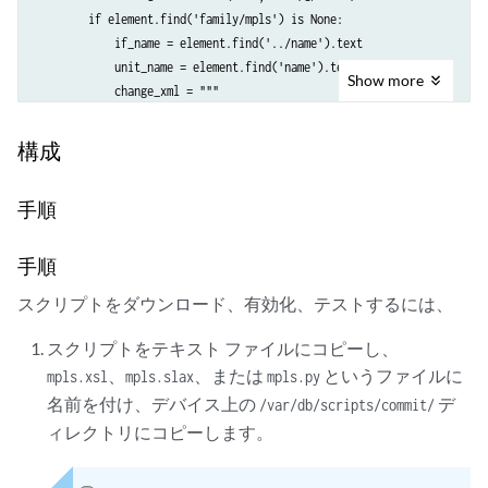
        if element.find('family/mpls') is None:

            if_name = element.find('../name').text

            unit_name = element.find('name').text

Show
more
            change_xml = """

            <interfaces>

               <interface>

構成
                  <name>{0}</name>

                  <unit>

手順
                     <name>{1}</name>

                     <family>

                        <mpls>

手順
                        </mpls>

スクリプトをダウンロード、有効化、テストするには、
                     </family>

                  </unit>

スクリプトをテキスト ファイルにコピーし、
               </interface>

、または
というファイルに
mpls.xsl、
mpls.slax
mpls.py
            </interfaces>

名前を付け、デバイス上の
デ
            """.format(if_name, unit_name).strip()

/var/db/scripts/commit/
            jcs.emit_change(change_xml, "change", "xml")

ィレクトリにコピーします。
            jcs.emit_warning("Adding 'family mpls' to SONET/SDH inter