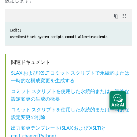
設定します。
content_copy
zoom_out_map
[edit]

user@host# 
set system scripts commit allow-transients
関連ドキュメント
SLAX および XSLT コミット スクリプトで永続的または
一時的な構成変更を生成する
コミット スクリプトを使用した永続的または一時的な
設定変更の生成の概要
Ask AI
コミット スクリプトを使用した永続的または一時的な
設定変更の削除
出力変更テンプレート(SLAX および XSLT)と
emit_change(Python)