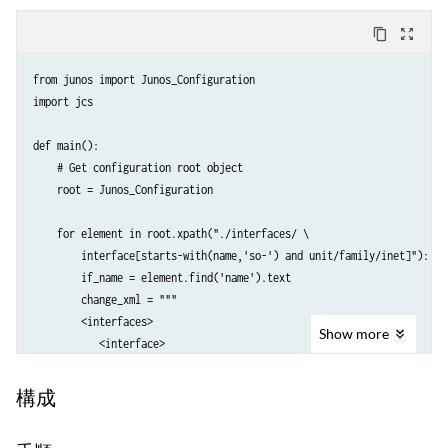
content_copy
zoom_out_map
from junos import Junos_Configuration

import jcs

def main():

    # Get configuration root object

    root = Junos_Configuration

    for element in root.xpath("./interfaces/ \

        interface[starts-with(name,'so-') and unit/family/inet]"):

        if_name = element.find('name').text

        change_xml = """

        <interfaces>

Show
more
           <interface>

              <name>{0}</name>

              <encapsulation>ppp</encapsulation>

構成
           </interface>

        </interfaces>
