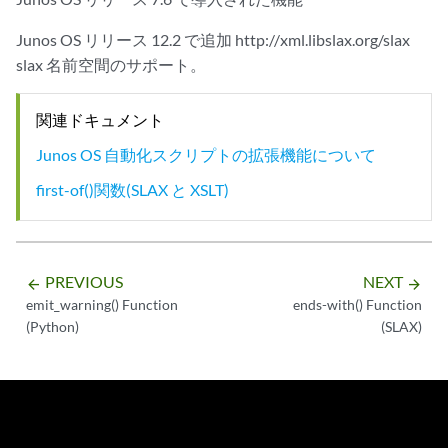
Junos OS リリース 12.2 で追加 http://xml.libslax.org/slax
slax 名前空間のサポート。
関連ドキュメント
Junos OS 自動化スクリプトの拡張機能について
first-of()関数(SLAX と XSLT)
PREVIOUS
NEXT
arrow_backward
arrow_forward
emit_warning() Function
ends-with() Function
(Python)
(SLAX)