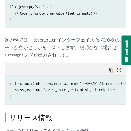
if ( jcs:empty($set) ) {

   /* Code to handle true value ($set is empty) */

}
次の例では、
インターフェイス fe-/0/0/0 のノ
description
Feedback
ードが空かどうかをテストします。説明がない場合は、
タグが出力されます。
<message>
content_copy
zoom_out_map
if (jcs:empty(interfaces/interface[name="fe-0/0/0"]/description)) {

   <message> "interface " _ name _ " is missing description";

}
リリース情報
Junos OS リリース 7.6 で導入された機能