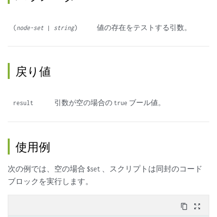
値の存在をテストする引数。
(
node-set
|
string
)
戻り値
引数が空の場合の
ブール値。
result
true
使用例
次の例では、空の場合
、スクリプトは同封のコード
$set
ブロックを実行します。
content_copy
zoom_out_map