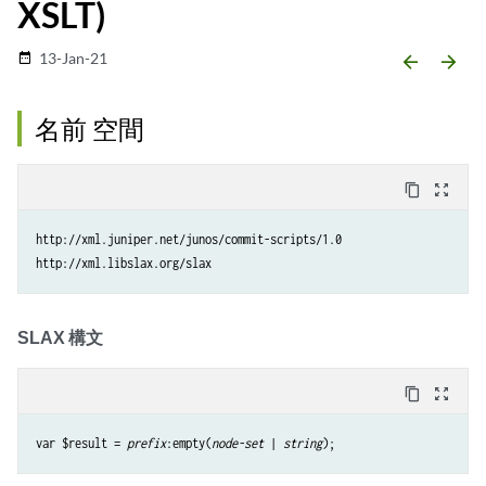
XSLT)
13-Jan-21
date_range
arrow_backward
arrow_forward
名前 空間
content_copy
zoom_out_map
http://xml.juniper.net/junos/commit-scripts/1.0

SLAX 構文
content_copy
zoom_out_map
var $result = 
prefix
:empty(
node-set
 | 
string