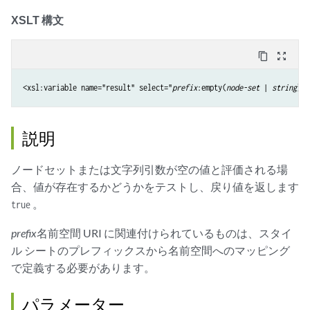
XSLT 構文
content_copy
zoom_out_map
<xsl:variable name="result" select="
prefix
:empty(
node-set
 | 
string
説明
ノードセットまたは文字列引数が空の値と評価される場
合、値が存在するかどうかをテストし、戻り値を返します
。
true
prefix
名前空間 URI に関連付けられているものは、スタイ
ル シートのプレフィックスから名前空間へのマッピング
で定義する必要があります。
パラメーター