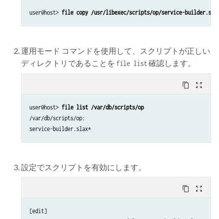
user@host> 
file copy /usr/libexec/scripts/op/service-builder.sla
運用モード コマンドを使用して、スクリプトが正しい
ディレクトリであることを
確認します。
file list
content_copy
zoom_out_map
user@host> 
file list /var/db/scripts/op
/var/db/scripts/op: 

service-builder.slax*
設定でスクリプトを有効にします。
content_copy
zoom_out_map
[edit]
