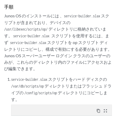
手順
Junos OS のインストールには
スク
、service-builder.slax
リプトが含まれており、デバイスの
ディレクトリに格納されていま
/usr/libexec/scripts/op/
す。
service-builder.slax スクリプトを使用するには、ま
スクリプトを op スクリプト ディ
ず service-builder.slax
レクトリにコピーし、構成で有効にする必要があります。
Junos OS スーパーユーザー ログイン クラスのユーザーの
みが、これらのディレクトリ内のファイルにアクセスおよ
び編集できます。
スクリプトをハード ディスクの
service-builder.slax
ディレクトリまたはフラッシュ ドラ
/var/db/scripts/op
イブの
ディレクトリにコピーしま
/config/scripts/op
す。
content_copy
zoom_out_map