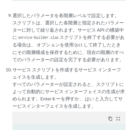
選択したパラメータを各階層レベルで設定します。
スクリプトは、選択した各階層と指定されたパラメー
ターに対して繰り返されます。サービス API の構築中
に
スクリプトを終了する必要があ
service-builder.slax
る場合は、 オプションを使用
して終了したとき
Quit
にその階層構成を保存するために、現在の階層のすべ
てのパラメーターの設定を完了する必要があります。
サービス スクリプトを作成するサービス インターフ
ェイスを生成します。
すべてのパラメーターが設定されると、スクリプトに
よって自動的にサービス インターフェイスの生成が求
められます。Enterキーを押すか、 はい と入力してサ
ービスインターフェイスを生成します。
content_copy
zoom_out_map