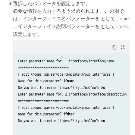
選択したパラメータを設定します。
必要な情報を入力するよう求められます。この例で
は、インターフェイス名パラメーターを として
ifname
、インターフェイス説明パラメーターを として
ifdesc
設定します。
content_copy
zoom_out_map
Enter parameter name for: 1.interfaces/interface/name

****************************

[ edit groups vpn-service-template-group interfaces ]

Name for this parameter? 
ifname
Do you want to revise 'ifname'? (yes/no)[no]: 
no
Enter parameter name for: 2.interfaces/interface/description

****************************

[ edit groups vpn-service-template-group interfaces ]

Name for this parameter? 
ifdesc
Do you want to revise 'ifdesc'? (yes/no)[no]: 
no