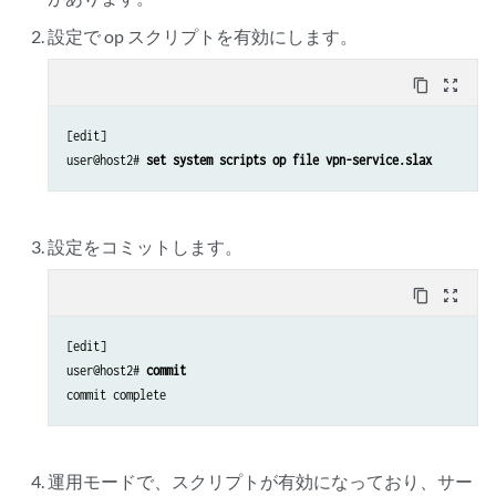
設定で op スクリプトを有効にします。
content_copy
zoom_out_map
[edit]

user@host2# 
set system scripts op file vpn-service.slax
設定をコミットします。
content_copy
zoom_out_map
[edit]

user@host2# 
commit
運用モードで、スクリプトが有効になっており、サー