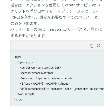
場合は、アクションを使用して
サービス op ス
create
   <capability>

クリプトを呼び出すリモート プロシージャ コール
      urn:ietf:params:xml:ns:netconf:capability:url:1.0?protocol=
    </capability>

(RPC)を入力し、設定が必要なすべてのパラメーター
   <capability>http://xml.juniper.net/netconf/junos/1.0</capabili
の値を含めます。
   <capability>http://xml.juniper.net/dmi/system/1.0</capability>
パラメーターの値は、
サービス名と同じに
service-id
  </capabilities>

する必要があります。
  <session-id>28898</session-id>

</hello>

content_copy
zoom_out_map
]]>]]>
<rpc>

  <op-script>

    <script>vpn-service</script>

    <action>create</action>

    <service-id>vpn-service</service-id>

    <ifname>ge-2/0/5,ge-2/0/6</ifname>

    <ifdesc>connected to customer1-site-1,connected to customer3-
  </op-script>

</rpc>