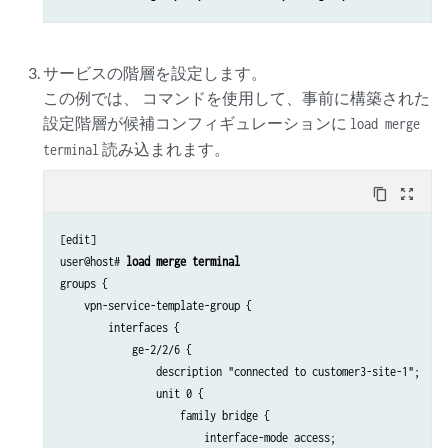
サービスの階層を設定します。
この例では、 コマンドを使用して、事前に構築された
設定階層が候補コンフィギュレーションに
load merge
読み込まれます。
terminal
content_copy
zoom_out_map
[edit]

user@host# 
load merge terminal
groups {

    vpn-service-template-group {

        interfaces {

            ge-2/2/6 {

                description "connected to customer3-site-1";

                unit 0 {

                    family bridge {

                        interface-mode access;
