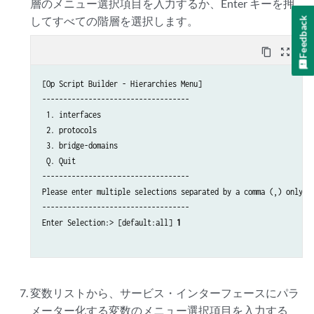
層のメニュー選択項目を入力するか、Enter キーを押
してすべての階層を選択します。
Feedback
content_copy
zoom_out_map
[Op Script Builder - Hierarchies Menu]

-----------------------------------

 1. interfaces

 2. protocols

 3. bridge-domains

 Q. Quit

-----------------------------------

Please enter multiple selections separated by a comma (,) only.

-----------------------------------

Enter Selection:> [default:all] 
1
変数リストから、サービス・インターフェースにパラ
メーター化する変数のメニュー選択項目を入力する