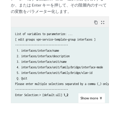
か、または Enter キーを押して、その階層内のすべて
の変数をパラメーター化します。
content_copy
zoom_out_map
List of variables to parameterize: ...

[ edit groups vpn-service-template-group interfaces ]

-----------------------------------

 1. interfaces/interface/name

 2. interfaces/interface/description

 3. interfaces/interface/unit/name

 4. interfaces/interface/unit/family/bridge/interface-mode

 5. interfaces/interface/unit/family/bridge/vlan-id

 Q. Quit

Please enter multiple selections separated by a comma (,) only.

-----------------------------------

Enter Selection:> [default:all] 
1,2
Show
more