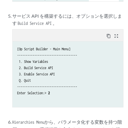
  1.3. interface/unit/name

  1.4. interface/unit/family/bridge/interface-mode

サービス API を構築するには、オプションを選択しま
  1.5. interface/unit/family/bridge/vlan-id

す
。
Build Service API
-

 2. [ edit groups vpn-service-template-group protocols ]

content_copy
zoom_out_map
  2.1. rstp/interface/name

  2.2. mvrp/interface/name

-

[Op Script Builder - Main Menu]

 3. [ edit groups vpn-service-template-group bridge-domains ]

-----------------------------------

  3.1. domain/name

 1. Show Variables

  3.2. domain/vlan-id-list

 2. Build Service API

-

 3. Enable Service API

 Q. Quit

-----------------------------------

Enter Selection:> 
2
から、パラメータ化する変数を持つ階
Hierarchies Menu