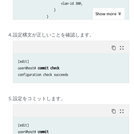
                        vlan-id 300;

                    }

Show
more
                }

            }

        }

設定構文が正しいことを確認します。
        protocols {

            rstp {

content_copy
zoom_out_map
                interface ge-2/3/0;

            }

[edit]

            mvrp {

user@host# 
commit check
                interface ge-2/3/0;

            }

        }

        bridge-domains {

            bd {

設定をコミットします。
                vlan-id-list 100;

            }

content_copy
zoom_out_map
        }

    }

[edit]

}

user@host# 
commit