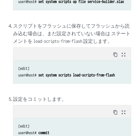
user@host# 
set system scripts op file service-builder.slax
スクリプトをフラッシュに保存してフラッシュから読
み込む場合は、まだ設定されていない場合は ステート
メントを
設定します。
load-scripts-from-flash
content_copy
zoom_out_map
[edit]

user@host# 
set system scripts load-scripts-from-flash
設定をコミットします。
content_copy
zoom_out_map
[edit]

user@host# 
commit