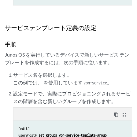
サービステンプレート定義の設定
手順
Junos OS を実行しているデバイスで新しいサービス テン
プレートを作成するには、次の手順に従います。
サービス名を選択します。
この例では、 を使用しています
。
vpn-service
設定モードで、実際にプロビジョニングされるサービ
スの階層を含む新しいグループを作成します。
content_copy
zoom_out_map
[edit]

user@host# 
set groups vpn-service-template-group