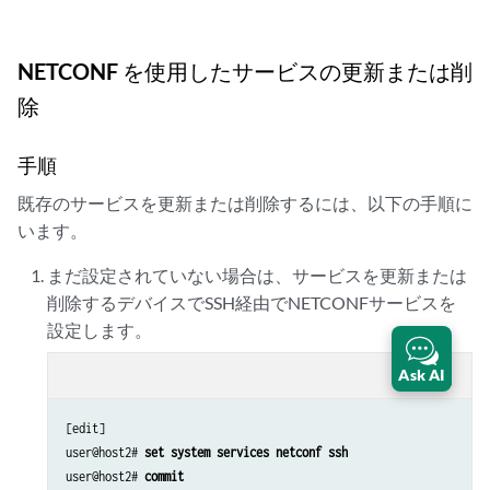
NETCONF を使用したサービスの更新または削
除
手順
既存のサービスを更新または削除するには、以下の手順に
います。
まだ設定されていない場合は、サービスを更新または
削除するデバイスでSSH経由でNETCONFサービスを
設定します。
Ask AI
content_copy
zoom_out_map
[edit]

user@host2# 
set system services netconf ssh
user@host2# 
commit