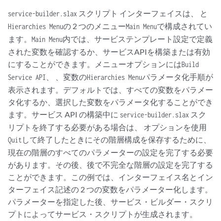
スクリプト インターフェイスは、 と
service-builder.slax
の 2 つのメニュー
で構成されてい
Hierarchies Menu
Main Menu
ます。
内では、サービステンプレート設定で定義
Main Menu
された変数を確認するか、サービスAPIを構築または有効
にすることができます。メニューオプションには
Build
、 、変数の
パラメータ化手順が
Service API
Hierarchies Menu
表示されます。デフォルトでは、すべての変数をパラメー
タ化するか、選択した変数をパラメータ化することができ
ます。サービス API の構築中に
スク
service-builder.slax
リプトを終了する必要がある場合は、 オプションを使用
して終了したときにその階層構成を保存するために、
Quit
現在の階層のすべてのパラメーターの設定を完了する必要
があります。その後、後で不完全な階層の設定を完了する
ことができます。この例では、インターフェイス名とイン
ターフェイス記述の 2 つの変数をパラメーター化します。
パラメーターを指定した後、サービス・ビルダー・スクリ
プトによってサービス・スクリプトが生成されます。