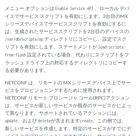
メニュー オプションは
、ローカル デバ
Enable Service API
イスでサービス スクリプトを有効にします。2台目のMX
シリーズデバイスでサービススクリプトを有効にするに
は、生成されたサービススクリプトを2台目のデバイスの
ディレクトリにコピーし、設定でスク
/var/db/scripts/op
リプトを有効にします。ステートメントが
load-scripts-
設定されている場合、代わりにスクリプトをフ
from-flash
ラッシュ ドライブ上の対応するディレクトリにコピーす
る必要があります。
NETCONF は、リモートの MX シリーズ デバイス上でサー
ビスをプロビジョニングするために使用されます。
NETCONF リモート プロシージャ コール(RPC)アクション
は、サービスが新しいサービスか既存のサービスかによっ
て異なります。サポートされているアクションには、 、
、および
が含まれます
。この例では、
update
delete
create
新しいサービスを作成します。特定のサービスがすでにデ
バイス上でプロビジョニングされており、サービスパラメ