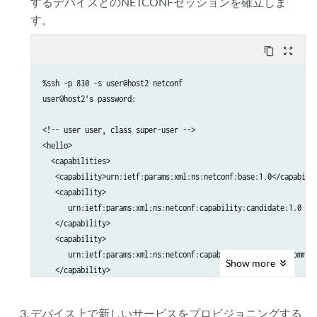
するデバイスとのNETCONFセッションを確立しま
す。
content_copy
zoom_out_map
%ssh -p 830 -s user@host2 netconf

user@host2's password:

<!-- user user, class super-user -->

<hello>

  <capabilities>

   <capability>urn:ietf:params:xml:ns:netconf:base:1.0</capabilit
   <capability>

      urn:ietf:params:xml:ns:netconf:capability:candidate:1.0

   </capability>

   <capability>

      urn:ietf:params:xml:ns:netconf:capability:confirmed-commit:
Show
more
   </capability>

   <capability>

      urn:ietf:params:xml:ns:netconf:capability:validate:1.0

デバイス上で新しいサービスをプロビジョニングする
   </capability>
