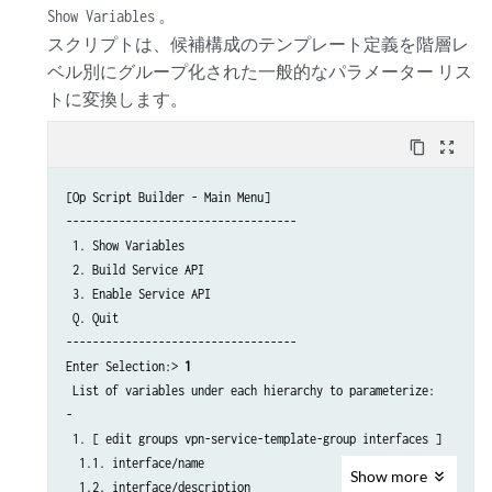
。
Show Variables
スクリプトは、候補構成のテンプレート定義を階層レ
ベル別にグループ化された一般的なパラメーター リス
トに変換します。
content_copy
zoom_out_map
[Op Script Builder - Main Menu]

-----------------------------------

 1. Show Variables

 2. Build Service API

 3. Enable Service API

 Q. Quit

-----------------------------------

Enter Selection:> 
1
 List of variables under each hierarchy to parameterize:

-

 1. [ edit groups vpn-service-template-group interfaces ]

  1.1. interface/name

Show
more
  1.2. interface/description
