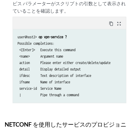
ビス パラメーターがスクリプトの引数として表示され
ていることを確認します。
content_copy
zoom_out_map
user@host2> 
op vpn-service ?
Possible completions:

 <[Enter]>   Execute this command

 <name>      Argument name

 action      Please enter either create/delete/update

 detail      Display detailed output

 ifdesc      Text description of interface

 ifname      Name of interface

 service-id  Service Name

NETCONF を使用したサービスのプロビジョニ