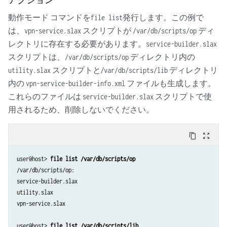
動作モード コマンドを
発行します。この例で
file list
は、
スクリプトが
ディ
vpn-service.slax
/var/db/scripts/op
レクトリに存在する必要があります。
service-builder.slax
スクリプトは
ディレクトリ内の
、/var/db/scripts/op
スクリプトと/
ディレクトリ
utility.slax
var/db/scripts/lib
内の
ファイルも生成します。
vpn-service-builder-info.xml
これらのファイルは
スクリプトで使
service-builder.slax
用されるため、削除しないでください。
content_copy
zoom_out_map
user@host> 
file list /var/db/scripts/op
/var/db/scripts/op:

service-builder.slax

utility.slax

vpn-service.slax

user@host> 
file list /var/db/scripts/lib