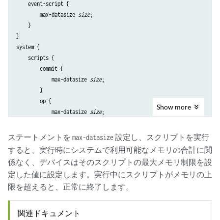
    event-script {

        max-datasize 
size
;

    }

}

system {

    scripts {

        commit {

            max-datasize 
size
;

        }

        op {

Show
more
            max-datasize 
size
;

        }

        snmp {

ステートメントを
設定し、スクリプトを実行
max-datasize
            max-datasize 
size
;

すると、実行時にシステムで利用可能なメモリの合計に関
        }

係なく、デバイスはそのスクリプトの最大メモリ制限を設
        translation {

定した値に設定します。実行中にスクリプトがメモリの上
            max-datasize 
size
;

限を超えると、正常に終了します。
        }

    }

関連ドキュメント