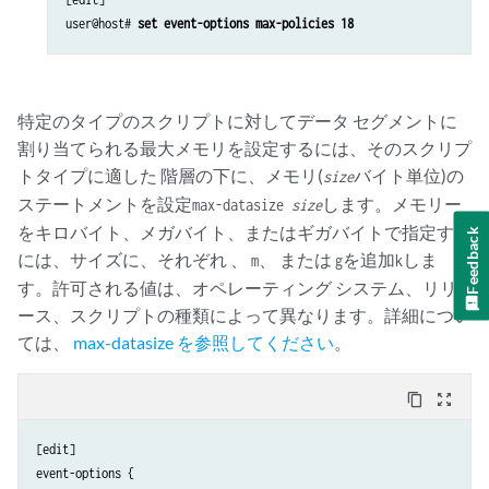
user@host# 
特定のタイプのスクリプトに対してデータ セグメントに
割り当てられる最大メモリを設定するには、そのスクリプ
トタイプに適した 階層の下に、メモリ(
バイト単位)の
size
ステートメントを設定
します。メモリー
max-datasize
size
をキロバイト、メガバイト、またはギガバイトで指定する
Feedback
には、サイズに、それぞれ 、
、 または
を追加
しま
m
g
k
す。許可される値は、オペレーティング システム、リリ
ース、スクリプトの種類によって異なります。詳細につい
ては、
max-datasize を参照してください
。
content_copy
zoom_out_map
[edit]

event-options {
