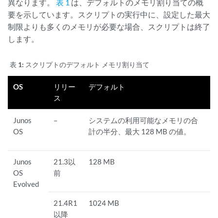
異なります。
表 1
は、デフォルトのメモリ割り当ての概
要を示しています。スクリプトの実行中に、設定した最大
制限よりも多くのメモリが必要な場合、スクリプトは終了
します。
表 1:
スクリプトのデフォルト メモリ割り当て
OS
リリー
デフォルト
ス
Junos
–
システムの利用可能なメモリの合
OS
計の半分、最大 128 MB の値。
Junos
21.3以
128 MB
OS
前
Evolved
21.4R1
1024 MB
以降