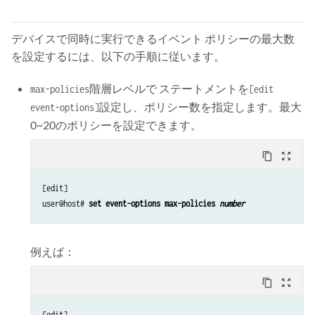
デバイスで同時に実行できるイベント ポリシーの最大数
を設定するには、以下の手順に従います。
階層レベルで ステートメントを
max-policies
[edit
設定し、ポリシー数を指定します。最大
event-options]
0~20のポリシーを設定できます。
content_copy
zoom_out_map
[edit]

user@host# 
set event-options max-policies 
number
例えば：
content_copy
zoom_out_map
[edit]
