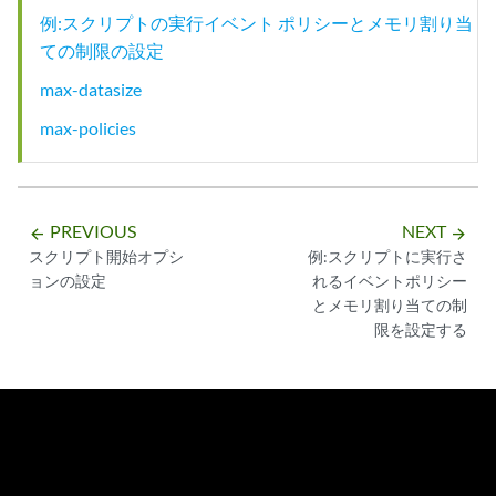
例:スクリプトの実行イベント ポリシーとメモリ割り当
ての制限の設定
max-datasize
max-policies
PREVIOUS
NEXT
arrow_backward
arrow_forward
スクリプト開始オプシ
例:スクリプトに実行さ
ョンの設定
れるイベントポリシー
とメモリ割り当ての制
限を設定する