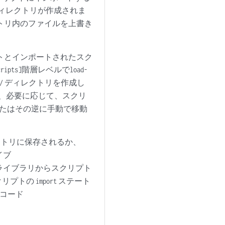
ィレクトリが作成されま
トリ内のファイルを上書き
トとインポートされたスク
階層レベルで
cripts]
load-
ディレクトリを作成し
/
、必要に応じて、スクリ
またはその逆に手動で移動
クトリに保存されるか、
イブ
ライブラリからスクリプト
クリプトの
ステート
import
コード