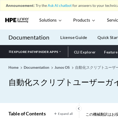
Announcement:
Try the
Ask AI chatbot
for answers to your technica
Solutions
Products
Servi
Documentation
License Guide
Quick Star
EXPLORE PATHFINDER APPS
CLI Explorer
Feature
Home
Documentation
Junos OS
自動化スクリプトユーザ
自動化スクリプトユーザーガ
keyboard_arrow_left
Table of Contents
Expand all
この機械翻訳はお役