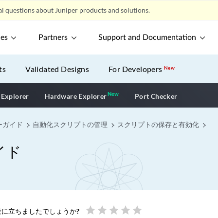
l questions about Juniper products and solutions.
ces
Partners
Support and Documentation
ts
Validated Designs
For Developers
New
New
New application
 Explorer
Hardware Explorer
Port Checker
ーガイド
自動化スクリプトの管理
スクリプトの保存と有効化
イド
star
star
star
star
star
に立ちましたでしょうか?