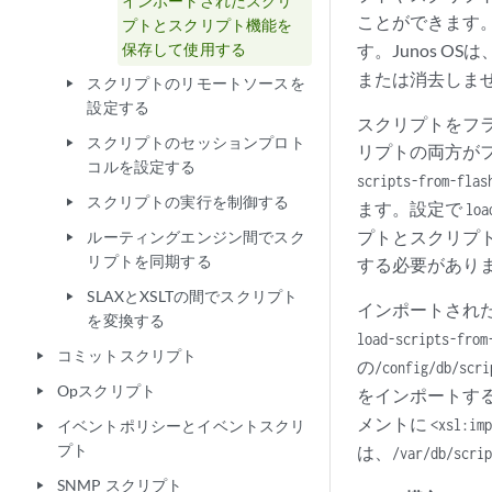
インポートされたスクリ
ことができます。イ
プトとスクリプト機能を
保存して使用する
す。Junos 
または消去しま
スクリプトのリモートソースを
play_arrow
設定する
スクリプトをフ
スクリプトのセッションプロト
play_arrow
リプトの両方が
コルを設定する
scripts-from-flas
スクリプトの実行を制御する
play_arrow
ます。設定で
loa
プトとスクリプト
ルーティングエンジン間でスク
play_arrow
リプトを同期する
する必要があり
SLAXとXSLTの間でスクリプト
play_arrow
インポートされ
を変換する
load-scripts-from
コミットスクリプト
play_arrow
の
/config/db/scri
Opスクリプト
play_arrow
をインポートす
メントに
<xsl:imp
イベントポリシーとイベントスクリ
play_arrow
プト
は、
/var/db/scrip
SNMP スクリプト
play_arrow