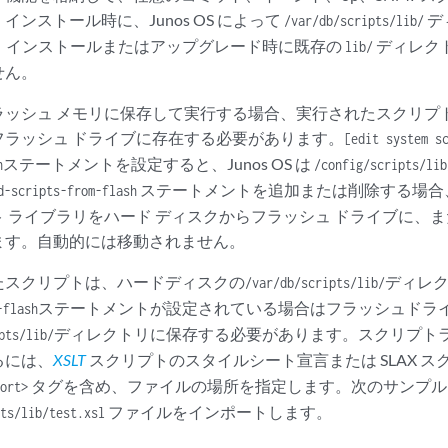
ンストール時に、Junos OS によって
デ
/var/db/scripts/lib/
OSは、インストールまたはアップグレード時に既存の
ディレク
lib/
せん。
ラッシュ メモリに保存して実行する場合、実行されたスクリプ
フラッシュ ドライブに存在する必要があります。
[edit system s
ステートメントを設定すると、Junos OS は
h
/config/scripts/lib
ステートメントを追加または削除する場合
d-scripts-from-flash
 ライブラリをハード ディスクからフラッシュ ドライブに、
ます。自動的には移動されません。
たスクリプトは、ハードディスクの
ディレ
/var/db/scripts/lib/
ステートメントが設定されている場合はフラッシュドラ
-flash
ディレクトリに保存する必要があります。スクリプト
pts/lib/
るには、
XSLT
スクリプトのスタイルシート宣言または SLAX ス
タグを含め、ファイルの場所を指定します。次のサンプル
ort>
ファイルをインポートします。
ts/lib/test.xsl