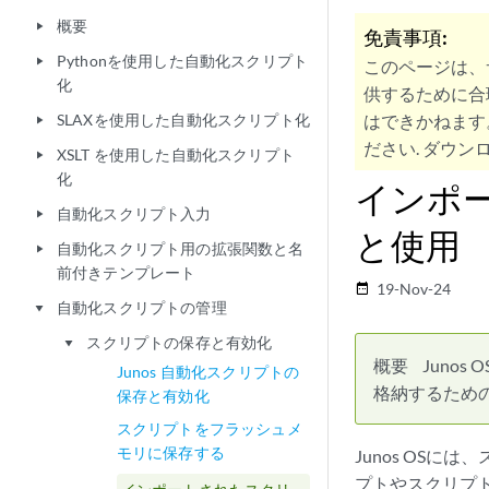
概要
play_arrow
免責事項:
Pythonを使用した自動化スクリプト
play_arrow
このページは、
化
供するために合
SLAXを使用した自動化スクリプト化
はできかねます
play_arrow
ださい. ダウンロ
XSLT を使用した自動化スクリプト
play_arrow
化
インポ
自動化スクリプト入力
play_arrow
と使用
自動化スクリプト用の拡張関数と名
play_arrow
前付きテンプレート
19-Nov-24
date_range
自動化スクリプトの管理
play_arrow
スクリプトの保存と有効化
play_arrow
概要
Juno
Junos 自動化スクリプトの
格納するため
保存と有効化
スクリプトをフラッシュメ
モリに保存する
Junos OS
プトやスクリプト