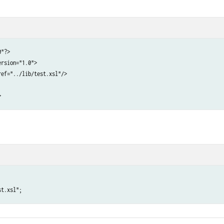
"?>

rsion="1.0">

ef="../lib/test.xsl"/>

>
st.xsl";