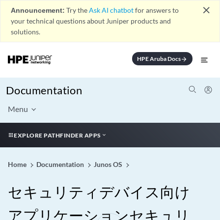
close
Announcement:
Try the
Ask AI chatbot
for answers to
your technical questions about Juniper products and
solutions.
HPE Aruba Docs
arrow_forward
Documentation
Menu
EXPLORE PATHFINDER APPS
Home
Documentation
Junos OS
セキュリティデバイス向け
アプリケーションセキュリ