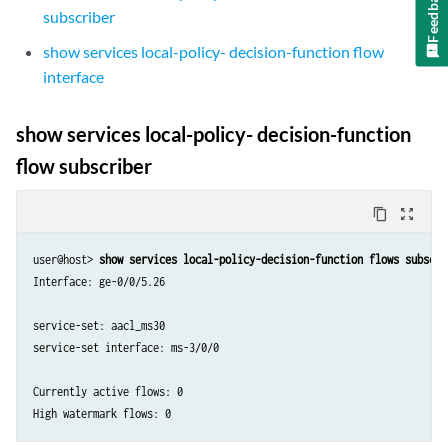
Feedback
subscriber
show services local-policy- decision-function flow
interface
show services local-policy- decision-function
flow subscriber
content_copy
zoom_out_map
user@host> 
show services local-policy-decision-function flows subscri
Interface: ge-0/0/5.26 

service-set: aacl_ms30

service-set interface: ms-3/0/0 

Currently active flows: 0
