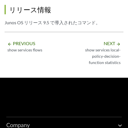
リリース情報
Junos OS リリース 9.5 で導入されたコマンド。
PREVIOUS
NEXT
arrow_backward
arrow_forward
show services flows
show services local-
policy-decision-
function statistics
Company