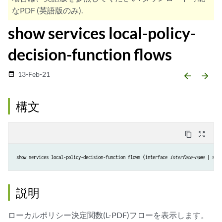
なPDF (英語版のみ).
show services local-policy-
decision-function flows
13-Feb-21
date_range
arrow_backward
arrow_forward
構文
content_copy
zoom_out_map
show services local-policy-decision-function flows (interface 
interface-name
 | subs
説明
ローカルポリシー決定関数(L-PDF)フローを表示します。