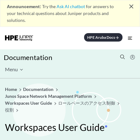
close
Announcement:
Try the
Ask AI chatbot
for answers to
your technical questions about Juniper products and
solutions.
HPE Aruba Docs
arrow_forward
Documentation
Menu
Home
Documentation
Junos Space Network Management Platform
Workspaces User Guide
ロールベースのアクセス制御
役割
Workspaces User Guide