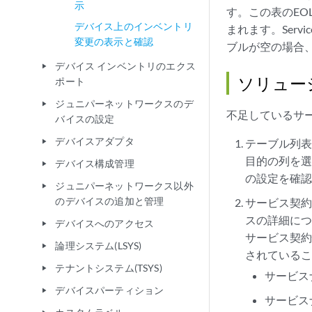
示
す。この表のE
デバイス上のインベントリ
まれます。Ser
変更の表示と確認
ブルが空の場合
デバイス インベントリのエクス
play_arrow
ソリュー
ポート
ジュニパーネットワークスのデ
play_arrow
不足しているサー
バイスの設定
デバイスアダプタ
テーブル列
play_arrow
目的の列を選
デバイス構成管理
play_arrow
の設定を確
ジュニパーネットワークス以外
play_arrow
のデバイスの追加と管理
サービス契約
スの詳細につい
デバイスへのアクセス
play_arrow
サービス契約
論理システム(LSYS)
play_arrow
されている
テナントシステム(TSYS)
play_arrow
サービス
デバイスパーティション
play_arrow
サービスナ