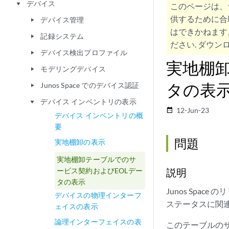
デバイス
play_arrow
このページは、
供するために合
デバイス管理
play_arrow
はできかねます
記録システム
play_arrow
ださい. ダウンロ
デバイス検出プロファイル
play_arrow
実地棚
モデリングデバイス
play_arrow
タの表
Junos Space でのデバイス認証
play_arrow
デバイス インベントリの表示
play_arrow
12-Jun-23
date_range
デバイス インベントリの概
要
問題
実地棚卸の表示
実地棚卸テーブルでのサ
ービス契約およびEOLデー
説明
タの表示
Junos Spa
デバイスの物理インターフ
ステータスに関
ェイスの表示
論理インターフェイスの表
このテーブルのサ