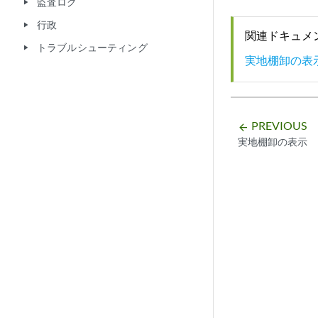
監査ログ
play_arrow
行政
play_arrow
関連ドキュメ
トラブルシューティング
play_arrow
実地棚卸の表
PREVIOUS
arrow_backward
実地棚卸の表示