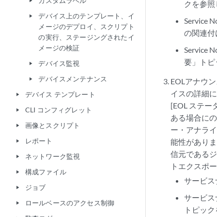
カスタムラベル
play_arrow
クを参照
デバイス上のテンプレート、イ
play_arrow
Servi
メージのデプロイ、スクリプト
の関連付
の実行、ステージングされたイ
メージの検証
Servi
要」トピ
デバイス監視
play_arrow
デバイスメンテナンス
play_arrow
EOLアナウ
イスの詳細
デバイス テンプレート
play_arrow
[EOL ステ
CLI コンフィグレット
play_arrow
ある場合にの
画像とスクリプト
play_arrow
ー・アナライ
レポート
能性があります
play_arrow
信元である
ネットワーク監視
play_arrow
トエクスポ
構成ファイル
play_arrow
サービス
ジョブ
play_arrow
サービス
ロールベースのアクセス制御
play_arrow
トピック