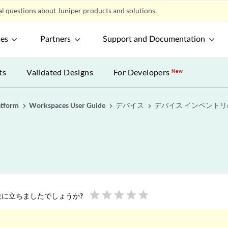
l questions about Juniper products and solutions.
ces
Partners
Support and Documentation
ts
Validated Designs
For Developers
New
atform
Workspaces User Guide
デバイス
デバイス インベント
star
star
star
star
star
に立ちましたでしょうか?