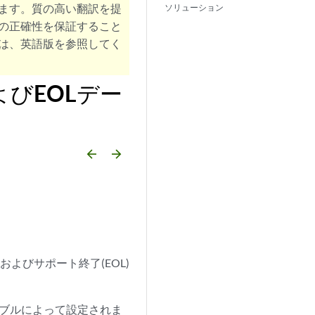
ます。質の高い翻訳を提
ソリューション
の正確性を保証すること
は、英語版を参照してく
びEOLデー
arrow_backward
arrow_forward
約およびサポート終了(EOL)
テーブルによって設定されま