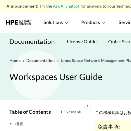
Announcement:
Try the
Ask AI chatbot
for answers to your technica
Solutions
Products
Servi
Documentation
License Guide
Quick Star
Home
Documentation
Junos Space Network Management Pl
Workspaces User Guide
keyboard_arrow_left
Table of Contents
Expand all
この機械翻訳はお役
概要
play_arrow
免責事項: