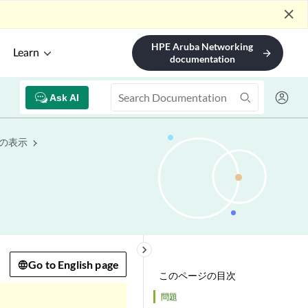
close
HPE Aruba Networking
Learn
arrow_forward
documentation
Ask AI
リの表示
keyboard_arrow_right
Go to English page
このページの目次
問題