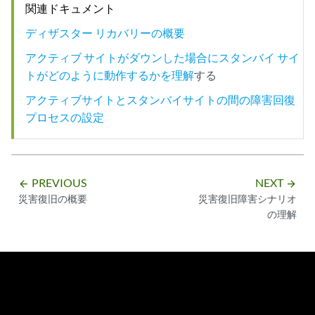
関連ドキュメント
ディザスター リカバリーの概要
アクティブ サイトがダウンした場合にスタンバイ サイ
トがどのように動作するかを理解
する
アクティブサイトとスタンバイサイトの間の障害回復
プロセスの設定
PREVIOUS
NEXT
arrow_backward
arrow_forward
災害復旧の概要
災害復旧障害シナリオ
の理解