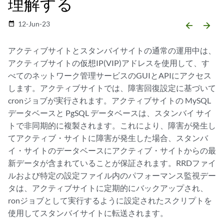
理解する
12-Jun-23
date_range
arrow_backward
arrow_forward
アクティブサイトとスタンバイサイトの通常の運用中は、
アクティブサイトの仮想IP(VIP)アドレスを使用して、す
べてのネットワーク管理サービスのGUIとAPIにアクセス
します。アクティブサイトでは、障害回復設定に基づいて
cronジョブが実行されます。アクティブサイトの MySQL
データベースと PgSQL データベースは、スタンバイ サイ
トで非同期的に複製されます。これにより、障害が発生し
てアクティブ・サイトに障害が発生した場合、スタンバ
イ・サイトのデータベースにアクティブ・サイトからの最
新データが含まれていることが保証されます。RRDファイ
ルおよび特定の設定ファイル内のパフォーマンス監視デー
タは、アクティブサイトに定期的にバックアップされ、
ronジョブとして実行するように設定されたスクリプトを
使用してスタンバイサイトに転送されます。