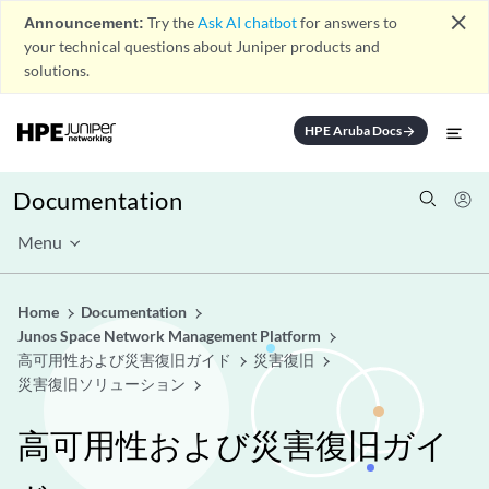
close
Announcement:
Try the
Ask AI chatbot
for answers to
your technical questions about Juniper products and
solutions.
HPE Aruba Docs
arrow_forward
Documentation
Menu
Home
Documentation
Junos Space Network Management Platform
高可用性および災害復旧ガイド
災害復旧
災害復旧ソリューション
高可用性および災害復旧ガイ