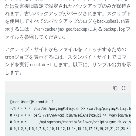
たは災害復旧設定で設定されたバックアップのみが保持さ
れます。古いバックアップがパージされます。スクリプト
を使用してすべてのバックアップのログを
表
backupReal.sh
示するには、
にある
フ
/var/cache/jmp-geo/backup
backup.log
ァイルを参照してください。
アクティブ・サイトからファイルをフェッチするための
cronジョブを表示するには、スタンバイ・サイトで コマ
ンドを実行
します。以下に、サンプル出力を示
crontab -l
します。
content_copy
zoom_out_map
[user1@host]# crontab -l

*/5 * * * *  /usr/bin/purgingPolicy.sh >> /var/log/purgingPolicy.log 2
0 */3 * * *  perl /var/www/cgi-bin/mysqlAnalyze.pl >> /var/log/mysqlA
0 0 * * *       /opt/opennms/contrib/failover/scripts/sync.sh >> /opt