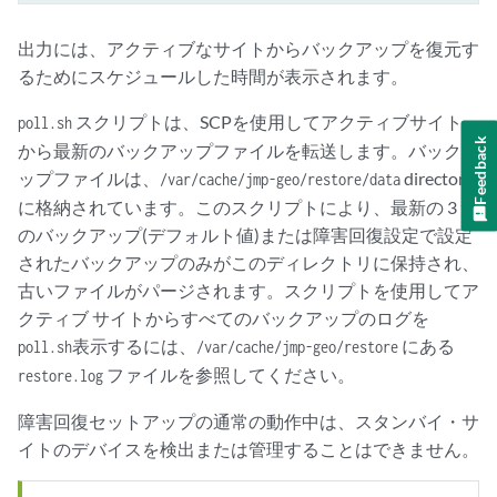
出力には、アクティブなサイトからバックアップを復元す
るためにスケジュールした時間が表示されます。
スクリプトは、SCPを使用してアクティブサイト
poll.sh
Feedback
から最新のバックアップファイルを転送します。バックア
ップファイルは
directory
、/var/cache/jmp-geo/restore/data
に格納されています。このスクリプトにより、最新の 3 つ
のバックアップ(デフォルト値)または障害回復設定で設定
されたバックアップのみがこのディレクトリに保持され、
古いファイルがパージされます。スクリプトを使用してア
クティブ サイトからすべてのバックアップのログを
表示するには、
にある
poll.sh
/var/cache/jmp-geo/restore
ファイルを参照してください。
restore.log
障害回復セットアップの通常の動作中は、スタンバイ・サ
イトのデバイスを検出または管理することはできません。