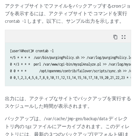
アクティブサイトでファイルをバックアップするcronジョ
ブを表示するには、アクティブサイトで コマンドを実行
します。以下に、サンプル出力を示します。
crontab -l
content_copy
zoom_out_map
[user1@host]# crontab -l

*/5 * * * *  /usr/bin/purgingPolicy.sh >> /var/log/purgingPolicy.log 2
0 */3 * * *  perl /var/www/cgi-bin/mysqlAnalyze.pl >> /var/log/mysqlA
0 0 * * *       /opt/opennms/contrib/failover/scripts/sync.sh >> /opt
出力には、アクティブなサイトでバックアップを実行する
スケジュールした時間が表示されます。
バックアップは、
ディレク
/var/cache/jmp-geo/backup/data
トリ内の
ファイルにアーカイブされます。このディレ
tgz
クトリには、最新の 3 つのバックアップ(デフォルト値)ま