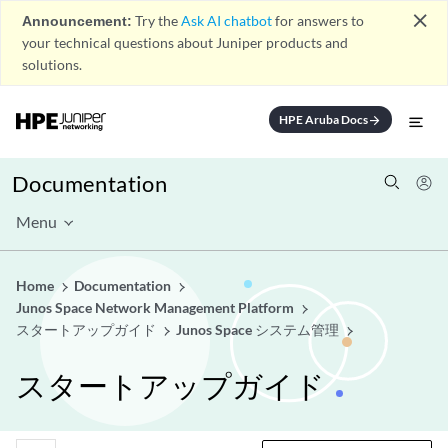
close
Announcement:
Try the
Ask AI chatbot
for answers to
your technical questions about Juniper products and
solutions.
HPE Aruba Docs
arrow_forward
Documentation
Menu
Home
Documentation
Junos Space Network Management Platform
スタートアップガイド
Junos Space システム管理
スタートアップガイド