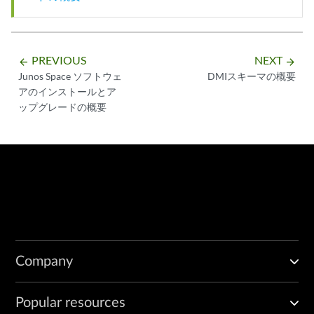
PREVIOUS
NEXT
arrow_backward
arrow_forward
Junos Space ソフトウェ
DMIスキーマの概要
アのインストールとア
ップグレードの概要
Company
Popular resources