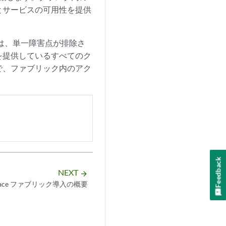
とサービスの可用性を提供
では、単一障害点が排除さ
を提供しているすべてのク
で、ファブリック内のアク
Feedback
NEXT
arrow_forward
 Space ファブリック導入の概要