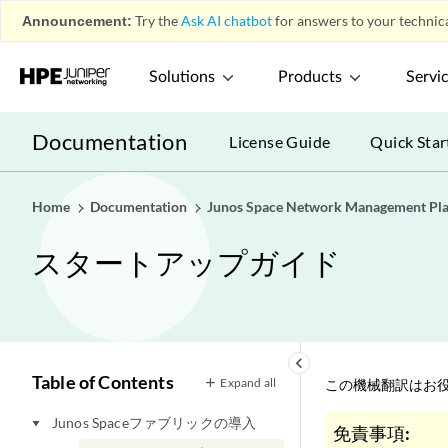
Announcement:
Try the
Ask AI chatbot
for answers to your technica
Solutions
Products
Servi
Documentation
License Guide
Quick Star
Home
Documentation
Junos Space Network Management Pl
スタートアップガイド
keyboard_arrow_left
Table of Contents
Expand all
この機械翻訳はお役
Junos Spaceファブリックの導入
play_arrow
免責事項: