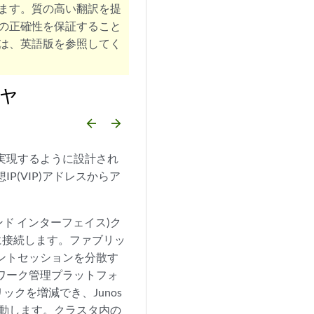
ます。質の高い翻訳を提
の正確性を保証すること
は、英語版を参照してく
チャ
arrow_backward
arrow_forward
を実現するように設計され
P(VIP)アドレスからア
ンド インターフェイス)ク
ブリックに接続します。ファブリッ
アントセッションを分散す
トワーク管理プラットフォ
クを増減でき、Junos
起動します。クラスタ内の