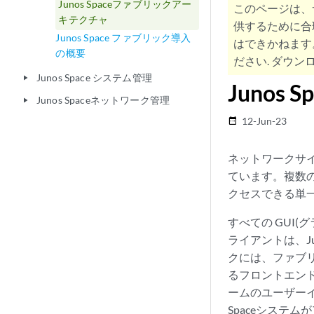
Junos Spaceファブリックアー
このページは、
キテクチャ
供するために合
Junos Space ファブリック導入
はできかねます
の概要
ださい. ダウンロ
Junos Space システム管理
play_arrow
Juno
Junos Spaceネットワーク管理
play_arrow
12-Jun-23
date_range
ネットワークサイ
ています。複数のJ
クセスできる単
すべての GUI(
ライアントは、Jun
クには、ファブリ
るフロントエンド
ームのユーザーイ
Spaceシステ