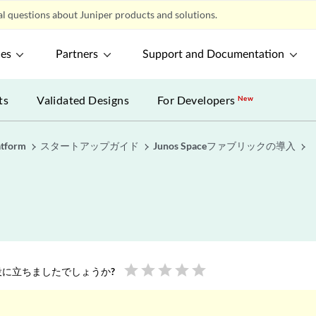
l questions about Juniper products and solutions.
ces
Partners
Support and Documentation
ts
Validated Designs
For Developers
New
atform
スタートアップガイド
Junos Spaceファブリックの導入
star
star
star
star
star
に立ちましたでしょうか?