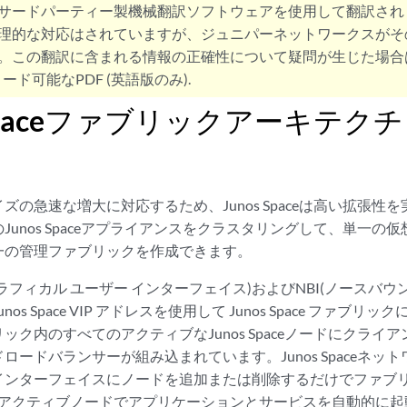
サードパーティー製機械翻訳ソフトウェアを使用して翻訳され
理的な対応はされていますが、ジュニパーネットワークスがそ
。この翻訳に含まれる情報の正確性について疑問が生じた場合
ード可能なPDF (英語版のみ).
s Spaceファブリックアーキテク
ズの急速な増大に対応するため、Junos Spaceは高い拡張性
unos Spaceアプライアンスをクラスタリングして、単一の仮想I
一の管理ファブリックを作成できます。
グラフィカル ユーザー インターフェイス)およびNBI(ノースバウ
os Space VIP アドレスを使用して Junos Space ファ
ック内のすべてのアクティブなJunos Spaceノードにクライ
ロードバランサーが組み込まれています。Junos Spaceネッ
ンターフェイスにノードを追加または削除するだけでファブリッ
ムがアクティブノードでアプリケーションとサービスを自動的に