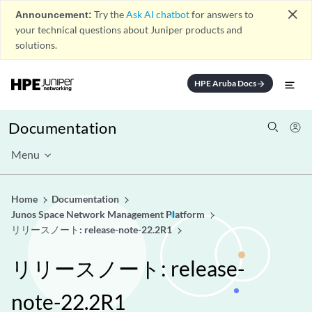
close
Announcement:
Try the
Ask AI chatbot
for answers to
your technical questions about Juniper products and
solutions.
HPE Aruba Docs
arrow_forward
Documentation
Menu
Home
Documentation
Junos Space Network Management Platform
リリースノート: release-note-22.2R1
リリースノート: release-
note-22.2R1