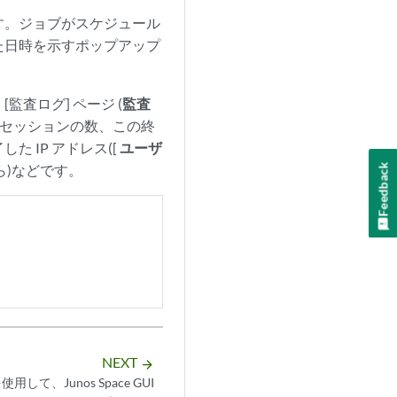
す。ジョブがスケジュール
た日時を示すポップアップ
査ログ] ページ (
監査
たセッションの数、この終
た IP アドレス([
ユーザ
Feedback
ら)などです。
NEXT
arrow_forward
I を使用して、Junos Space GUI