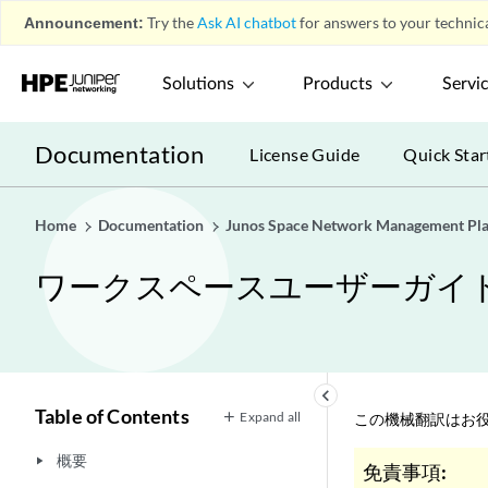
Announcement:
Try the
Ask AI chatbot
for answers to your technica
Solutions
Products
Servi
Documentation
License Guide
Quick Star
Home
Documentation
Junos Space Network Management Pl
ワークスペースユーザーガイ
keyboard_arrow_left
Table of Contents
Expand all
この機械翻訳はお役
概要
play_arrow
免責事項: