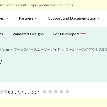
l questions about Juniper products and solutions.
ces
Partners
Support and Documentation
ts
Validated Designs
For Developers
New
atform
ワークスペースユーザーガイド
ロールベースのアクセス制
ド
star
star
star
star
star
に立ちましたでしょうか?