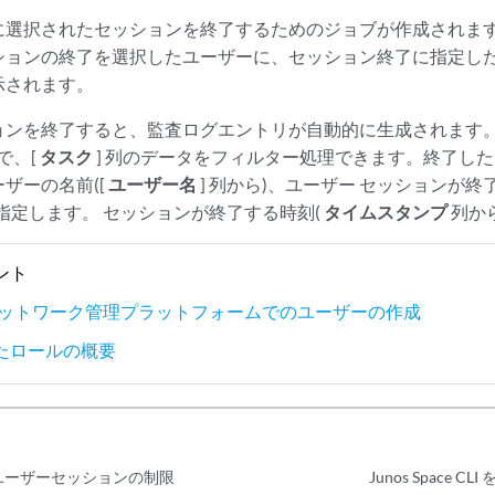
に選択されたセッションを終了するためのジョブが作成されま
ションの終了を選択したユーザーに、セッション終了に指定し
示されます。
ンを終了すると、監査ログエントリが自動的に生成されます。[監
 で、[
タスク
] 列のデータをフィルター処理できます。終了し
ザーの名前([
ユーザー名
] 列から)、ユーザー セッションが終了し
 を指定します。 セッションが終了する時刻(
タイムスタンプ
列か
ント
paceネットワーク管理プラットフォームでのユーザーの作成
たロールの概要
eでのユーザーセッションの制限
Junos Space CL