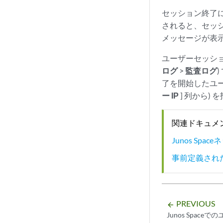
セッション終了
されると、セッ
メッセージが表
ユーザーセッショ
ログ
>
監査ログ
)
了を開始したユー
ー IP
] 列から)
関連ドキュメ
Junos S
事前定義され
PREVIOUS
arrow_backward
Junos Spac