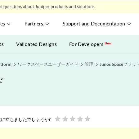
l questions about Juniper products and solutions.
ces
Partners
Support and Documentation
ts
Validated Designs
For Developers
New
atform
ワークスペースユーザーガイド
管理
Junos Space
ド
star
star
star
star
star
に立ちましたでしょうか?