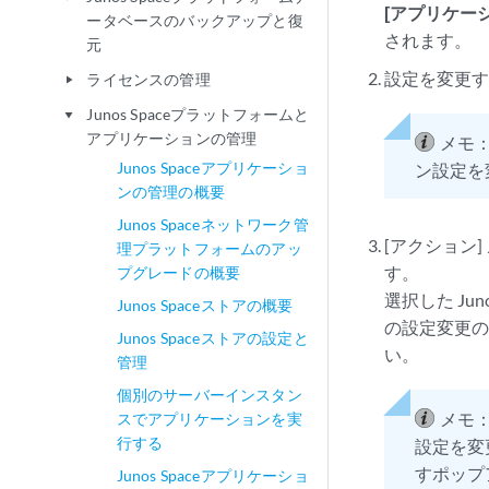
[アプリケー
ータベースのバックアップと復
されます。
元
設定を変更する
ライセンスの管理
play_arrow
Junos Spaceプラットフォームと
play_arrow
アプリケーションの管理
メモ
Junos Spaceアプリケーショ
ン設定を
ンの管理の概要
Junos Spaceネットワーク管
[アクション
理プラットフォームのアッ
す。
プグレードの概要
選択した Ju
Junos Spaceストアの概要
の設定変更の
Junos Spaceストアの設定と
い。
管理
個別のサーバーインスタン
メモ
スでアプリケーションを実
行する
設定を変
すポップ
Junos Spaceアプリケーショ