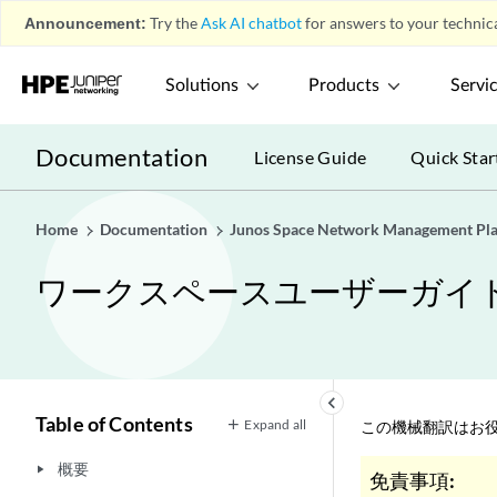
Announcement:
Try the
Ask AI chatbot
for answers to your technica
Solutions
Products
Servi
Documentation
License Guide
Quick Star
Home
Documentation
Junos Space Network Management Pl
ワークスペースユーザーガイ
keyboard_arrow_left
Table of Contents
Expand all
この機械翻訳はお役
概要
play_arrow
免責事項: