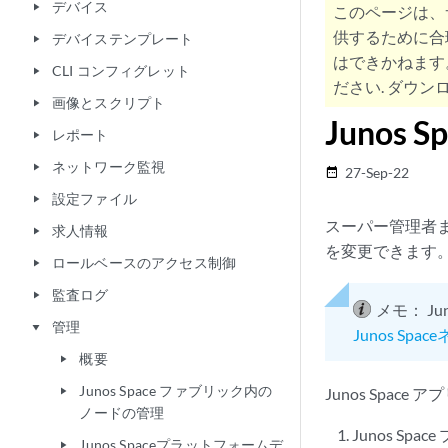
デバイス
play_arrow
このページは、
供するために合
デバイステンプレート
play_arrow
はできかねます
CLI コンフィグレット
play_arrow
ださい. ダウンロ
画像とスクリプト
play_arrow
Juno
レポート
play_arrow
ネットワーク監視
play_arrow
27-Sep-22
date_range
設定ファイル
play_arrow
スーパー管理者ま
求人情報
play_arrow
を変更できます
ロールベースのアクセス制御
play_arrow
監査ログ
play_arrow
メモ：
J
管理
play_arrow
Junos 
概要
play_arrow
Junos Space ファブリック内の
Junos Sp
play_arrow
ノードの管理
Junos Spa
Junos Spaceプラットフォームデ
play_arrow