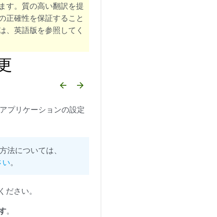
ます。質の高い翻訳を提
の正確性を保証すること
は、英語版を参照してく
変更
arrow_backward
arrow_forward
e アプリケーションの設定
する方法については、
さい
。
てください。
す
。