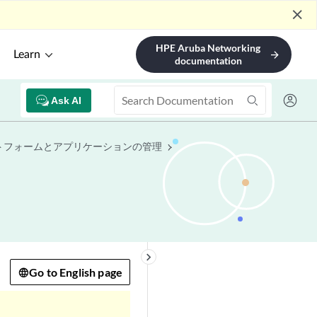
close
HPE Aruba Networking
Learn
arrow_forward
documentation
Ask AI
プラットフォームとアプリケーションの管理
keyboard_arrow_right
Go to English page