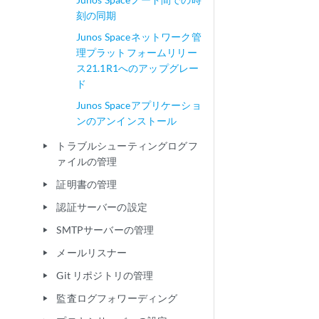
刻の同期
Junos Spaceネットワーク管
理プラットフォームリリー
ス21.1R1へのアップグレー
ド
Junos Spaceアプリケーショ
ンのアンインストール
トラブルシューティングログフ
play_arrow
ァイルの管理
証明書の管理
play_arrow
認証サーバーの設定
play_arrow
SMTPサーバーの管理
play_arrow
メールリスナー
play_arrow
Git リポジトリの管理
play_arrow
監査ログフォワーディング
play_arrow