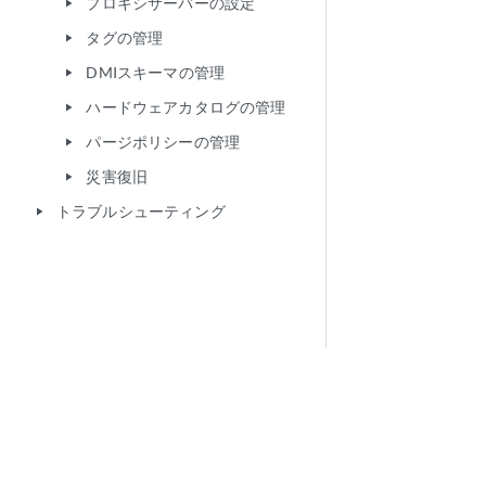
プロキシサーバーの設定
play_arrow
タグの管理
play_arrow
DMIスキーマの管理
play_arrow
ハードウェアカタログの管理
play_arrow
パージポリシーの管理
play_arrow
災害復旧
play_arrow
トラブルシューティング
play_arrow