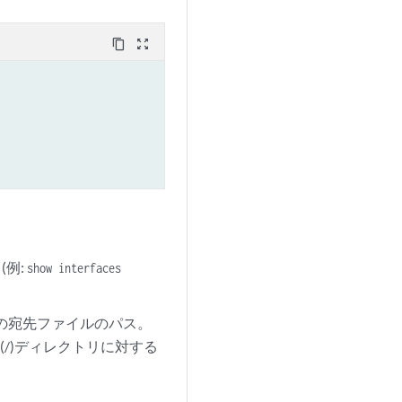
content_copy
zoom_out_map
(例:
show interfaces
上の宛先ファイルのパス。
/)ディレクトリに対する