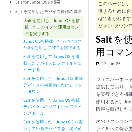
Salt for Junos OS の概要
play_arrow
このページは、
供するために合
Salt を使用したデバイス操作の管理
play_arrow
はできかねます
Salt を使用し、Junos OS を搭
ださい. ダウンロ
載したデバイスで運用コマン
ドを実行する
Salt 
Junos OSを搭載したデバイスで
Saltを使用してRPCを実行する
用コマ
Salt を使用して Junos OS を搭
載したデバイスにファイルをコ
17-Jun-25
date_range
ピーする
Salt を使用した、Junos OS 搭載
ジュニパーネットワ
デバイスの再起動またはシャッ
提供しており、J
トダウン
を実行できる機
Salt を使用した Junos OS 搭載
使用すると、Ju
デバイスへのソフトウェアのイ
情報を取得した
ンストール
次のセクション
Salt を使用した、Junos OS を実
ァイルへの保存
行しているデバイスを工場出荷