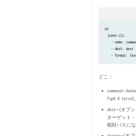
id
:

  junos.cli:

    - name: 
comma
    - dest: 
dest
    - format: 
for
どこ：
—Ju
command
)
fxp0.0 terse
—(オプ
dest
ターゲット・
相対パスに
—(オ
format