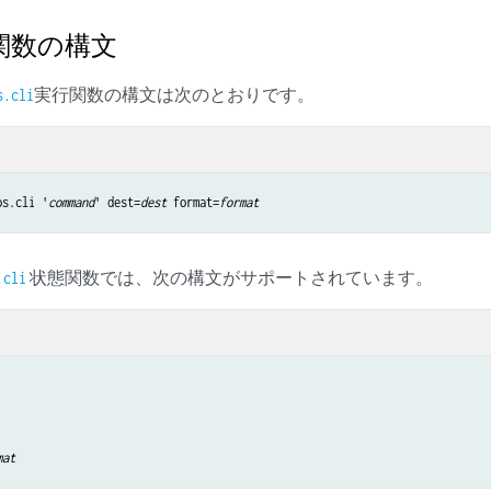
li 関数の構文
実行関数の構文は次のとおりです。
s.cli
os.cli '
command
' dest=
dest
 format=
format
状態関数では、次の構文がサポートされています。
.cli
mat