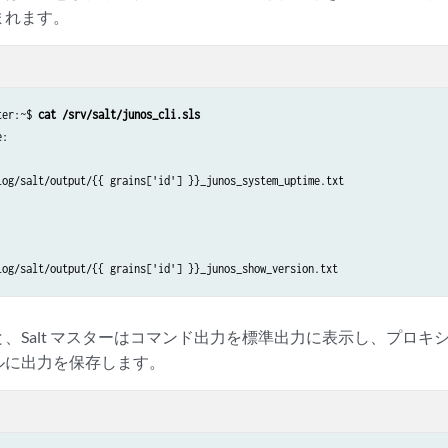
まれます。
ter:~$ 
cat /srv/salt/junos_cli.sls
:

log/salt/output/{{ grains['id'] }}_junos_system_uptime.txt

、Salt マスターはコマンド出力を標準出力に表示し、プロキシ
ルに出力を保存します。