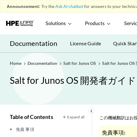
Announcement:
Try the
Ask AI chatbot
for answers to your technica
Solutions
Products
Servi
Documentation
License Guide
Quick Star
Home
Documentation
Salt for Junos OS
Salt for Junos
Salt for Junos OS 開発者ガイド
keyboard_arrow_left
Table of Contents
Expand all
この機械翻訳はお役
免責 事項
play_arrow
免責事項: