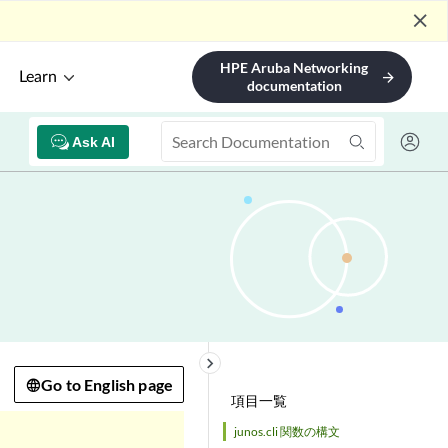
close
HPE Aruba Networking
Learn
arrow_forward
documentation
Ask AI
keyboard_arrow_right
Go to English page
項目一覧
junos.cli 関数の構文