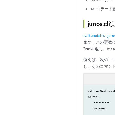
- ステー
id
junos
salt.modules.juno
ます。この関数に
を返し、
True
mess
例えば、次のコ
し、そのコマン
saltuser@salt-mas
router1:

    ----------

    message:
