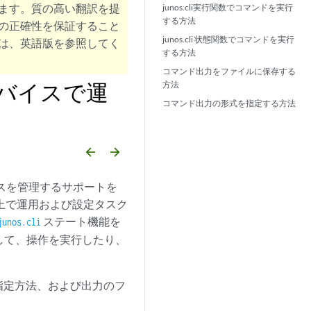
ます。質の高い翻訳を提
junos.cli実行関数でコマンドを実行
する方法
の正確性を保証すること
junos.cli 状態関数でコマンドを実行
は、英語版を参照してく
する方法
コマンド出力をファイルに保存する
たデバイスで運
方法
コマンド出力の形式を指定する方法
arrow_backward
arrow_forward
バイスを管理するサポートを
イス上で運用および設定タスク
ステート機能を
junos.cli
行して、操作を実行したり、
指定方法、および出力のフ