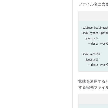
ファイル名に含
saltuser@salt-mas
show system uptime
  junos.cli:

    - dest: /var/
show version:

  junos.cli:

状態を適用すると
する宛先ファイ