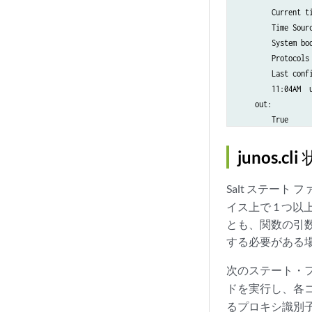
        Current ti
        Time Sourc
        System bo
        Protocols
        Last conf
        11:04AM  
    out:

junos
Salt ステート 
イス上で 1 つ
とも、関数の引
する必要がある
次のステート・
ドを実行し、各
るプロキシ識別