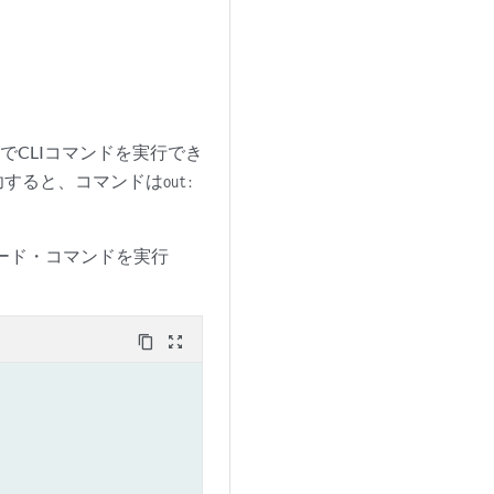
スでCLIコマンドを実行でき
功すると、コマンドは
out:
ード・コマンドを実行
content_copy
zoom_out_map