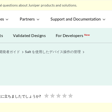
l questions about Juniper products and solutions.
ces
Partners
Support and Documentation
ts
Validated Designs
For Developers
New
 OS 開発者ガイド
Salt を使用したデバイス操作の管理
star
star
star
star
star
に立ちましたでしょうか?