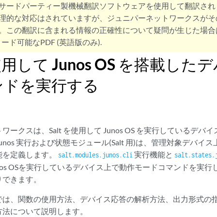
サードパーティー製機械翻訳ソフトウェアを使用して翻訳され
理的な対応はされていますが、ジュニパーネットワークスがそ
。この翻訳に含まれる情報の正確性について疑問が生じた場合
ード可能なPDF (英語版のみ).
を使用して Junos OS を搭載し
ンドを実行する
ークスは、Salt を使用して Junos OS を実行しているデ
unos 実行および状態モジュール(Salt 用)は、管理対象デバ
能を定義します。
実行機能と
salt.modules.junos.cli
salt.states.
nos OSを実行しているデバイス上で動作モードコマンドを実
りできます。
では、関数の使用方法、デバイス応答の解析方法、出力形式の
方法について説明します。