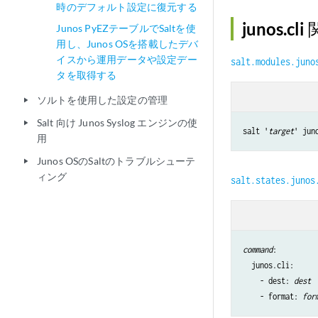
時のデフォルト設定に復元する
junos.c
Junos PyEZテーブルでSaltを使
用し、Junos OSを搭載したデバ
イスから運用データや設定デー
salt.modules.juno
タを取得する
ソルトを使用した設定の管理
play_arrow
Salt 向け Junos Syslog エンジンの使
play_arrow
salt '
target
' jun
用
Junos OSのSaltのトラブルシューテ
play_arrow
ィング
salt.states.junos
command
:

  junos.cli:

    - dest: 
dest
    - format: 
for