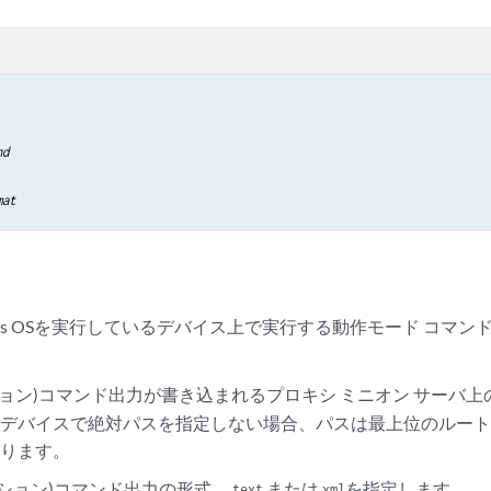
nd
mat
nos OSを実行しているデバイス上で実行する動作モード コマンド
。
ション)コマンド出力が書き込まれるプロキシ ミニオン サーバ
デバイスで絶対パスを指定しない場合、パスは最上位のルート(
なります。
プション)コマンド出力の形式。
または
を指定します。
text
xml