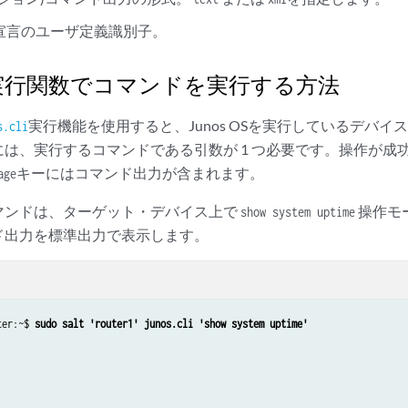
ト宣言のユーザ定義識別子。
.cli実行関数でコマンドを実行する方法
実行機能を使用すると、Junos OSを実行しているデバイ
s.cli
は、実行するコマンドである引数が 1 つ必要です。操作が成
キーにはコマンド出力が含まれます。
age
マンドは、ターゲット・デバイス上で
操作モ
show system uptime
ド出力を標準出力で表示します。
ter:~$ 
sudo salt 'router1' junos.cli 'show system uptime'