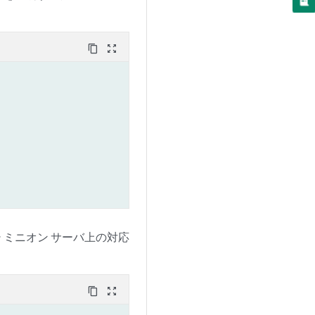
content_copy
zoom_out_map
 ミニオン サーバ上の対応
content_copy
zoom_out_map