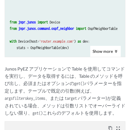
from
jnpr.junos
import
Device
from
jnpr.junos.command.ospf_neighbor
import
OspfNeighborTable
with
Device
(
host
=
'router.example.com'
)
as
dev
:
stats
=
OspfNeighborTable
(
dev
)
Show
more
Junos PyEZ アプリケーションで Table を使用してコマンド
を実行し、データを取得するには、Table のメソッドを呼
び出し、必須またはオプションの
パラメーターを指
get()
定します。テーブルで既定の引数(例えば、
、または
パラメーター)が定義
args
filters
key_items
target
されている場合、メソッドは引数リストでオーバーライド
しない限り、
これらのデフォルトを使用します。
get()
content_copy
zoom_out_map