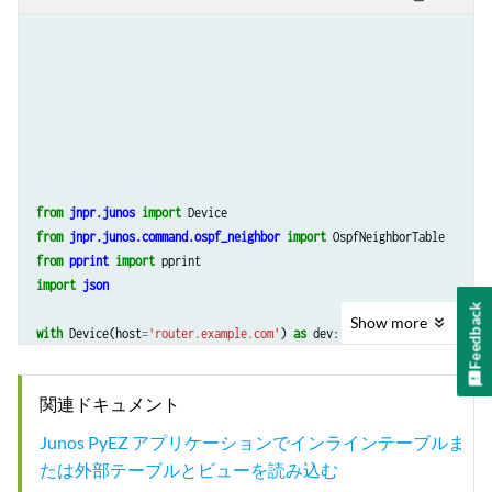
from
jnpr.junos
import
Device
from
jnpr.junos.command.ospf_neighbor
import
OspfNeighborTable
from
pprint
import
pprint
import
json
Feedback
Show
more
with
Device
(
host
=
'router.example.com'
)
as
dev
:
stats
=
OspfNeighborTable
(
dev
)
stats
.
get
()
関連ドキュメント
pprint
(
json
.
loads
(
stats
.
to_json
()))
Junos PyEZ アプリケーションでインラインテーブルま
たは外部テーブルとビューを読み込む