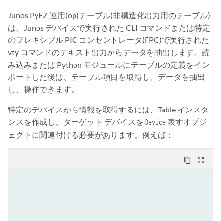
Junos PyEZ 運用(op)テーブル(非構造化出力用のテーブル)
は、Junos デバイスで実行された CLI コマンドまたは特定
のフレキシブル PIC コンセントレータ(FPC)で実行された
vty コマンドのテキスト出力からデータを抽出します。読
み込みまたは Python モジュールにテーブルの定義をイン
ポートした後は、テーブル項目を取得し、データを抽出
し、操作できます。
特定のデバイスから情報を取得するには、Table インスタ
ンスを作成し、ターゲット デバイスを
表すオブジ
Device
ェクトに関連付ける必要があります。例えば：
content_copy
zoom_out_map