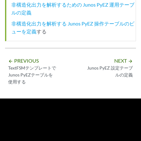
非構造化出力を解析するための Junos PyEZ 運用テーブ
ルの定義
非構造化出力を解析する Junos PyEZ 操作テーブルのビ
ューを定義
する
PREVIOUS
NEXT
arrow_backward
arrow_forward
TextFSMテンプレートで
Junos PyEZ 設定テーブ
Junos PyEZテーブルを
ルの定義
使用する