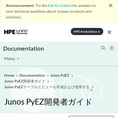
close
Announcement:
Try the
Ask AI chatbot
for answers to
your technical questions about Juniper products and
solutions.
HPE Aruba Docs
arrow_forward
Documentation
Menu
Home
Documentation
Junos PyEZ
Junos PyEZ開発者ガイド
Junos PyEZテーブルとビューを作成および使用する
Junos PyEZ開発者ガイド