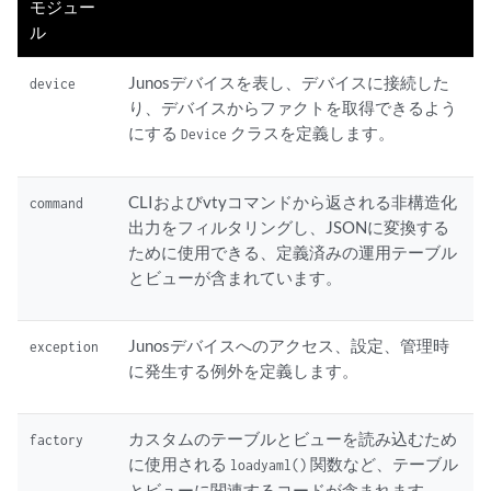
モジュー
ル
Junosデバイスを表し、デバイスに接続した
device
り、デバイスからファクトを取得できるよう
にする
クラスを定義します。
Device
CLIおよびvtyコマンドから返される非構造化
command
出力をフィルタリングし、JSONに変換する
ために使用できる、定義済みの運用テーブル
とビューが含まれています。
Junosデバイスへのアクセス、設定、管理時
exception
に発生する例外を定義します。
カスタムのテーブルとビューを読み込むため
factory
に使用される
関数など、テーブル
loadyaml()
とビューに関連するコードが含まれます。