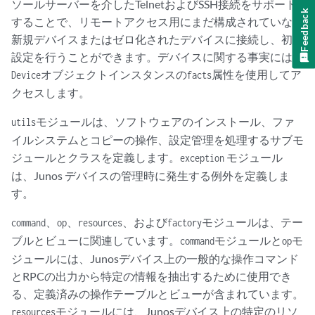
ソールサーバーを介したTelnetおよびSSH接続をサポート
Feedback
することで、リモートアクセス用にまだ構成されていない
新規デバイスまたはゼロ化されたデバイスに接続し、初期
設定を行うことができます。デバイスに関する事実には、
オブジェクトインスタンスの
属性を使用してア
Device
facts
クセスします。
モジュールは、ソフトウェアのインストール、ファ
utils
イルシステムとコピーの操作、設定管理を処理するサブモ
ジュールとクラスを定義します。
モジュール
exception
は、Junos デバイスの管理時に発生する例外を定義しま
す。
、
、
、および
モジュールは、テー
command
op
resources
factory
ブルとビューに関連しています。
モジュールと
モ
command
op
ジュールには、Junosデバイス上の一般的な操作コマンド
とRPCの出力から特定の情報を抽出するために使用でき
る、定義済みの操作テーブルとビューが含まれています。
モジュールには、Junosデバイス上の特定のリソ
resources