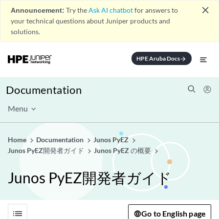
close
Announcement:
Try the
Ask AI chatbot
for answers to
your technical questions about Juniper products and
solutions.
HPE Aruba Docs
arrow_forward
Documentation
Menu
Home
Documentation
Junos PyEZ
Junos PyEZ開発者ガイド
Junos PyEZ の概要
Junos PyEZ開発者ガイド
list
Go to English page