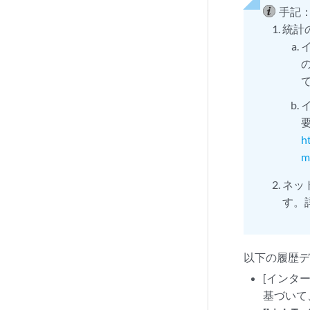
手記
統計
h
m
ネッ
す。
以下の履歴
[インターフ
基づいて