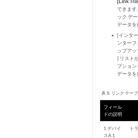
[Link Traf
できます
ック デ
データを
[インターフェ
ンターフ
ップアッ
] リス
プション
データを
表 1:
リンク テー
フィール
ドの説明
1 デバイ
ト
スA 1