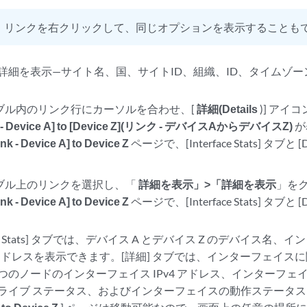
：
リンクを右クリックして、同じオプションを表示することも
詳細を表示—サイト名、国、サイトID、組織、ID、タイムゾ
ブル内のリンク行にカーソルを合わせ、[
詳細(Details
)] アイ
k - Device A] to [Device Z](リンク - デバイスAからデバイスZ)
が
ink - Device A] to Device Z
ページで、[Interface Stats] タブと
ブル上のリンクを選択し、「
詳細を表示」>「詳細を表示
」を
ink - Device A] to Device Z
ページで、[Interface Stats] タブと
rface Stats] タブでは、デバイス A とデバイス Z のデバイス
P アドレスを表示できます。[詳細] タブでは、インターフェイ
、2 つのノードのインターフェイス IPv4 アドレス、インターフ
ライブ ステータス、およびインターフェイスの動作ステータ