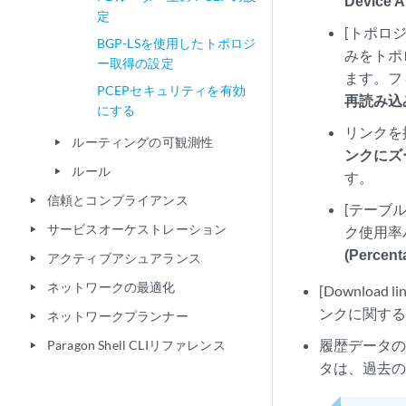
Device A
定
[トポロジ 
BGP-LSを使用したトポロジ
みをトポ
ー取得の設定
ます。フ
PCEPセキュリティを有効
再読み込み(
にする
リンクを
ルーティングの可観測性
play_arrow
ンクにズ
ルール
play_arrow
す。
信頼とコンプライアンス
play_arrow
[テーブル設定
サービスオーケストレーション
ク使用率
play_arrow
(Percent
アクティブアシュアランス
play_arrow
ネットワークの最適化
play_arrow
[Download lin
ンクに関する
ネットワークプランナー
play_arrow
履歴データの表
Paragon Shell CLIリファレンス
play_arrow
タは、過去