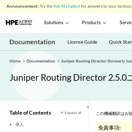
Announcement:
Try the
Ask AI chatbot
for answers to your technica
Solutions
Products
Servi
Documentation
License Guide
Quick Star
Home
Documentation
Juniper Routing Director (formerly J
Juniper Routing Director 
keyboard_arrow_left
Table of Contents
Expand all
この機械翻訳はお役
導入
play_arrow
免責事項: