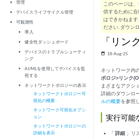
管理
play_arrow
このページは、
供するために合
デバイスライフサイクル管理
play_arrow
はできかねます
可観測性
play_arrow
ださい. ダウンロ
導入
play_arrow
「リン
健全性ダッシュボード
play_arrow
デバイスのトラブルシューティ
play_arrow
18-Aug-25
date_range
ング
AI/MLを使用してデバイスを監
play_arrow
ネットワーク内のリ
視する
ポロジ>リンク(Obser
ネットワークトポロジーの表示
まざまなアクシ
play_arrow
詳細のダウンロ
ネットワークトポロジー可
視化の概要
ルの概要
を参照
ネットワーク可視化オプシ
実行可能
ョン
ネットワークトポロジーの
詳細を表示
「
詳細
」リ