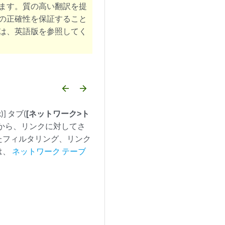
ます。質の高い翻訳を提
の正確性を保証すること
は、英語版を参照してく
arrow_backward
arrow_forward
 タブ(
[ネットワーク>ト
ブから、リンクに対してさ
たフィルタリング、リンク
は、
ネットワーク テーブ