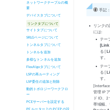
ネットワークテーブルの概
要
手記
デバイスタブについて
リンクタブについて
リンクの
サイトタブについて
には:
SRLGページについて
テー
トンネルタブについて
[Lin
る [
L
トンネルを追加
す。
多様なトンネルを追加
テー
FlexAlgoタブについて
る [
L
LSPの再ルーティング
す。
LSP委任の追加と削除
[Inte
動的トポロジーワークフロ
管理 I
ー
ド ID
PCEサーバーを設定する
帯域幅、
PE ルーター上の PCEP の設