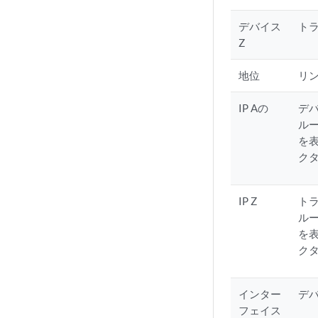
デバイス
ト
Z
地位
リ
IP Aの
デ
ルー
を表
ク
IP Z
ト
ルー
を表
ク
インター
デ
フェイス