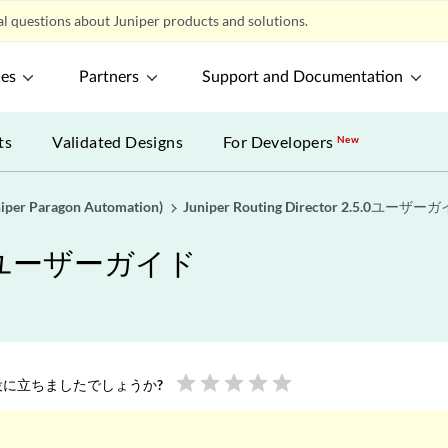
l questions about Juniper products and solutions.
ces
Partners
Support and Documentation
ts
Validated Designs
For Developers
New
uniper Paragon Automation)
Juniper Routing Director 2.5.0ユーザー
2.5.0ユーザーガイド
star
star
star
star
star
に立ちましたでしょうか?