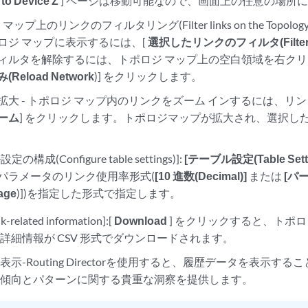
 to Device Z
] ページは移動可能なので、画面上の任意の場所
マップ上のリンクのフィルタリング(Filter links on the Topolo
ロジ マップに表示するには、[
選択したリンクのフィルタ(Filter Se
ィルタを解除するには、トポロジ マップ上の空白領域を右クリ
Reload Network
)] をクリックします。
拡大 - トポロジ マップ内のリンクをズーム インするには、リ
ーム
] をクリックします。トポロジマップが拡大され、選択し
の構成(Configure table settings)]:
[テーブル設定(Table Sett
パラメータのリンク使用率形式(
[10 進数(Decimal)]
または
[パ
age
)])を指定した形式で指定します。
k-related information]:[
Download
] をクリックすると、トポ
詳細情報が CSV 形式でダウンロードされます。
示-Routing Directorを使用すると、履歴データを表示す
の傾向とパターンに関する貴重な洞察を提供します。