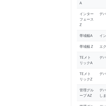
A
インター
デ
フェース
Z
帯域幅A
イン
帯域幅 Z
エグ
TEメト
デ
リックA
TEメト
デ
リックZ
管理グル
デ
ープ AZ
し