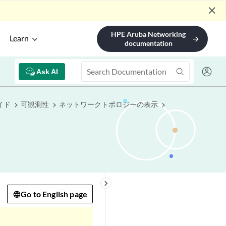
close
HPE Aruba Networking
Learn
arrow_forward
documentation
Ask AI
ガイド
可観測性
ネットワークトポロジーの表示
keyboard_arrow_right
Go to English page