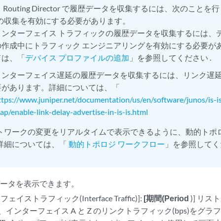
：
Routing Director で履歴データを収集するには、次のこ
の収集を有効にする必要があります。
インターフェイス トラフィックの履歴データを収集するには、デ
の作成中にトラフィック エンジニアリングを有効にする必要が
ては、「
デバイス プロファイルの追加
」を参照してください
.
インターフェイス遅延の履歴データを収集するには、リンク遅
要があります。詳細については、「
ttps://www.juniper.net/documentation/us/en/software/junos/is-is
ap/enable-link-delay-advertise-in-is-is.html
トワークの変更をリアルタイムで表示できるように、動的トポ
詳細については、「
動的トポロジ ワークフロー
」を参照してく
データを表示できます。
ェイストラフィック(Interface Traffic)]:
[期間(Period
)] リ
、インターフェイス A と Z のリンクトラフィック(bps)をグ