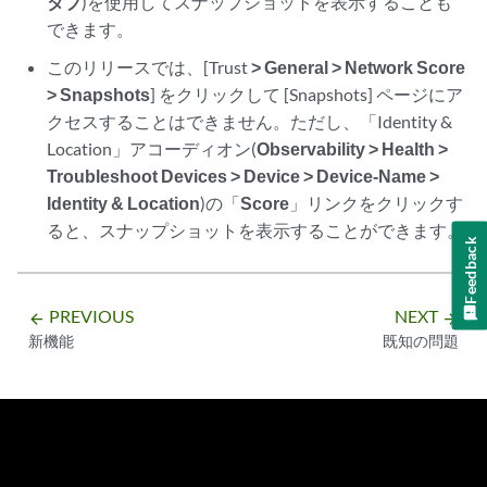
タブ
)を使用してスナップショットを表示することも
できます。
このリリースでは、[Trust
> General > Network Score
> Snapshots
] をクリックして [Snapshots] ページにア
クセスすることはできません。ただし、「Identity &
Location」アコーディオン(
Observability > Health >
Troubleshoot Devices > Device > Device-Name >
Identity & Location
)の「
Score
」リンクをクリックす
ると、スナップショットを表示することができます。
Feedback
PREVIOUS
NEXT
arrow_backward
arrow_forward
新機能
既知の問題