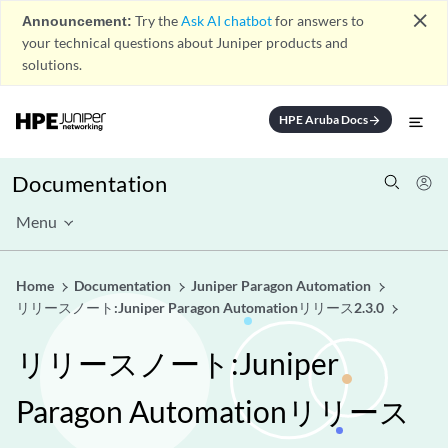
close
Announcement:
Try the
Ask AI chatbot
for answers to
your technical questions about Juniper products and
solutions.
HPE Aruba Docs
arrow_forward
Documentation
Menu
Home
Documentation
Juniper Paragon Automation
リリースノート:Juniper Paragon Automationリリース2.3.0
リリースノート:Juniper
Paragon Automationリリース