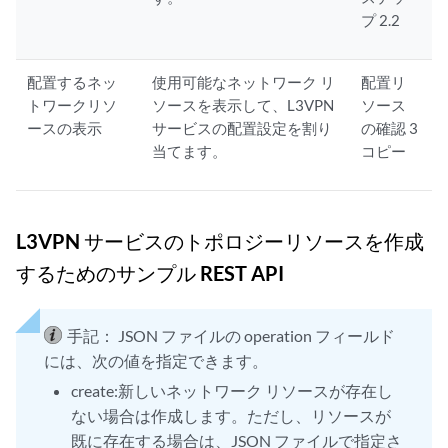
				}

プ 2.2
			},

			"response": []

		},

配置するネッ
使用可能なネットワーク リ
配置リ
		{

トワークリソ
ソースを表示して、L3VPN
ソース
			"name": "EXEC Topology Step 1.2",

ースの表示
サービスの配置設定を割り
の確認 3
			"request": {

当てます。
コピー
				"auth": {

					"type": "basic",

					"basic": [

						{

L3VPN サービスのトポロジーリソースを作成
							"key": "password",

するためのサンプル REST API
							"value": "{{Password}}",

							"type": "string"

						},

手記：
JSON ファイルの operation フィールド
						{

には、次の値を指定できます。
							"key": "username",

							"value": "{{User}}",

create:新しいネットワーク リソースが存在し
							"type": "string"

ない場合は作成します。ただし、リソースが
						}

既に存在する場合は、JSON ファイルで指定さ