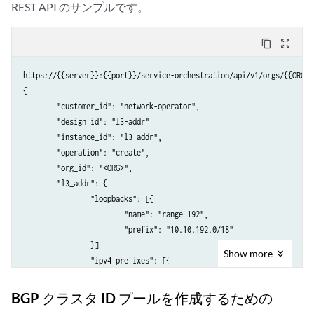
REST API のサンプルです。
content_copy
zoom_out_map
https://{{server}}:{{port}}/service-orchestration/api/v1/orgs/{{ORG}}/
{

	"customer_id": "network-operator",

	"design_id": "l3-addr"

	"instance_id": "l3-addr",

	"operation": "create",

	"org_id": "<ORG>",

	"l3_addr": {

		"loopbacks": [{

			"name": "range-192",

			"prefix": "10.10.192.0/18"

		}]

Show
more
		"ipv4_prefixes": [{

				"name": "pool-11",

				"prefix": "10.10.11.0/24

BGP クラスタ ID プールを作成するための
			},
