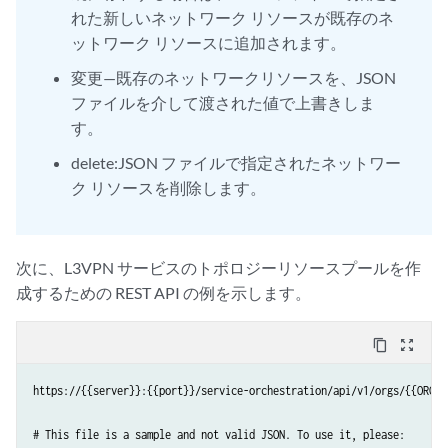
					]

れた新しいネットワーク リソースが既存のネ
				},

ットワーク リソースに追加されます。
				"method": "POST",

				"header": [],

変更—既存のネットワークリソースを、JSON
				"body": {

ファイルを介して渡された値で上書きしま
					"mode": "raw",

す。
					"raw": ""

				},

delete:JSON ファイルで指定されたネットワー
				"url": {

ク リソースを削除します。
					"raw": "https://{{server}}:{{port}}/service-orchestration/api/v1/orgs/{{ORG}}/order/customers/l3vpn-topology-cid/instances/l3vpn-topology-iid/exec",

					"protocol": "https",

					"host": [

次に、L3VPN サービスのトポロジーリソースプールを作
						"{{server}}"

					],

成するための REST API の例を示します。
					"port": "{{port}}",

					"path": [

content_copy
zoom_out_map
						"service-orchestration",

						"api",

https://{{server}}:{{port}}/service-orchestration/api/v1/orgs/{{ORG}}/
						"v1",

						"orgs",

# This file is a sample and not valid JSON. To use it, please:

						"{{ORG}}",
