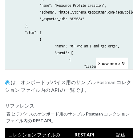
			"key": "ORG",

			"value": "34a55586-2baf-4cce-b2e0-0b293b223af1",

			"type": "default",

			"enabled": true

		},

		{

			"key": "SITE_ID",

			"value": "",

			"type": "any",

Show
more
			"enabled": true

		}

	],

表
は、オンボード デバイス用のサンプル Postman コレク
	"_postman_variable_scope": "environment",

ション ファイル内の API の一覧です。
	"_postman_exported_at": "2023-04-20T12:04:35.537Z",

	"_postman_exported_using": "Postman/10.12.13"
リファレンス
表 1:
デバイスのオンボード用のサンプル Postman コレクション
ファイル内の REST API。
コレクション ファイルの
REST API
記述