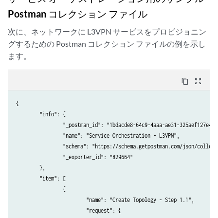
            "sids": {

Postman コレクション ファイル
                "size": 1000

            }

次に、ネットワークに L3VPN サービスをプロビジョニン
        },

グするための Postman コレクション ファイルの例を示し
        "route_reflector": {

ます。
            "clusters": [

                {

                    "cluster": "192.168.1.1"

content_copy
zoom_out_map
                },

                {

{

                    "cluster": "192.168.2.2"

	"info": {

                },

		"_postman_id": "1bdacde8-64c9-4aaa-ae31-325aef127e44",

                {

		"name": "Service Orchestration - L3VPN",

                    "cluster": "192.168.3.3"

		"schema": "https://schema.getpostman.com/json/collection/v2.1.0/collection.json",

                }

		"_exporter_id": "829664"

            ]

	},

        }

	"item": [

    }

		{

			"name": "Create Topology - Step 1.1",

			"request": {
