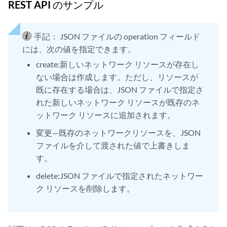
REST API のサンプル
			{

				"name": "pool-12",

				"prefix": "10.10.12.0/24"

手記：
JSON ファイルの operation フィールド
			}

には、次の値を指定できます。
		]

	}

create:新しいネットワーク リソースが存在し
ない場合は作成します。ただし、リソースが
既に存在する場合は、JSON ファイルで指定さ
れた新しいネットワーク リソースが既存のネ
ットワーク リソースに追加されます。
変更—既存のネットワークリソースを、JSON
ファイルを介して渡された値で上書きしま
す。
delete:JSON ファイルで指定されたネットワー
ク リソースを削除します。