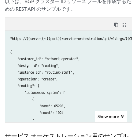
以下は、BGP クラスター ID リソース プールを作成するた
めの REST API のサンプルです。
content_copy
zoom_out_map
"https://{{server}}:{{port}}/service-orchestration/api/v1/orgs/{{ORG}}
{

    "customer_id": "network-operator",

    "design_id": "routing",

    "instance_id": "routing-stuff",

    "operation": "create",

    "routing": {

        "autonomous_system": [

            {

                "name": 65200,

                "count": 1024

Show
more
            }

        ],

        "spring": {

サービス オーケストレーション用のサンプル