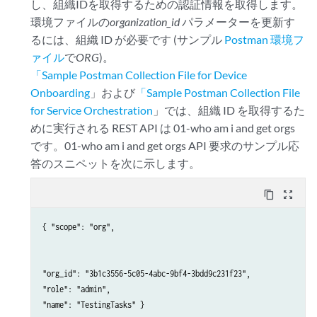
し、組織IDを取得するための認証情報を取得します。
環境ファイルの
organization_id
パラメーターを更新す
るには、組織 ID が必要です (サンプル
Postman 環境フ
ァイル
で
ORG
)。
「Sample Postman Collection File for Device
Onboarding
」および
「Sample Postman Collection File
for Service Orchestration
」では、組織 ID を取得するた
めに実行される REST API は 01-who am i and get orgs
です。01-who am i and get orgs API 要求のサンプル応
答のスニペットを次に示します。
content_copy
zoom_out_map
{ "scope": "org",

"org_id": "3b1c3556-5c05-4abc-9bf4-3bdd9c231f23",

"role": "admin",
