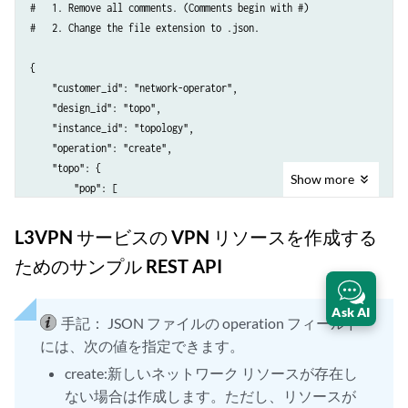
#   1. Remove all comments. (Comments begin with #)

						"order",

#   2. Change the file extension to .json.

						"customers",

						"l3vpn-topology-cid",

{

						"instances",

    "customer_id": "network-operator",

						"l3vpn-topology-iid",

    "design_id": "topo",

						"exec"

    "instance_id": "topology",

					]

    "operation": "create",

				}

    "topo": {

			},

Show
more
        "pop": [

			"response": []

            {

		},

                "name": "e57ce4ee-9ef7-4e3c-a15d-66ab16d8f247", #this
L3VPN サービスの VPN リソースを作成する
		{

                "pe": [

			"name": "Create vpn resources Step 2.1",

ためのサンプル REST API
                    {

			"request": {

                        "access": [

				"auth": {

                            {

Ask AI
					"type": "basic",

手記：
JSON ファイルの operation フィールド
                                "ce": "ce1", #this is CE device refere
					"basic": [

には、次の値を指定できます。
                                "name": "ge-0/0/3", #this is the PE i
						{

                                "speed": "100000",

create:新しいネットワーク リソースが存在し
							"key": "password",

                                "type": "ethernet"

ない場合は作成します。ただし、リソースが
							"value": "{{Password}}",
