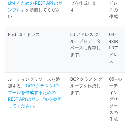
成するための REST API のサ
プを作成しま
ドレ
ンプル
」を参照してくださ
す。
スの
い
作成
Post L3アドレス
L3 アドレス グ
04-
ループをデータ
exec
ベースに保存し
L3ア
ます。
ドレ
ス
ルーティングリソースを追
BGP クラスタ グ
05 - ル
加する。
BGP クラスタ ID
ループを作成し
ーテ
プールを作成するための
ます。
ィン
REST API のサンプルを参照
グリ
してください。
ソー
スの
作成