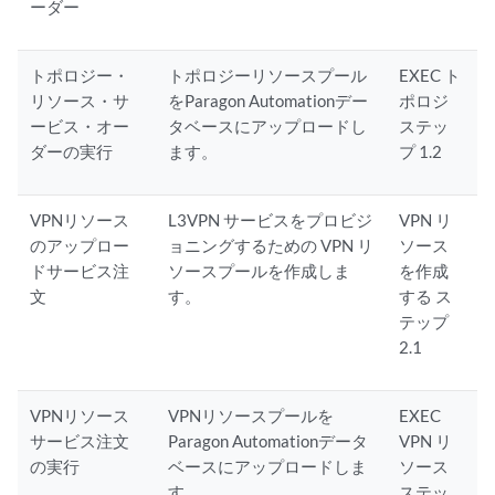
ーダー
						"raw": {

							"language": "json"

						}

トポロジー・
トポロジーリソースプール
EXEC ト
					}

リソース・サ
をParagon Automationデー
ポロジ
				},

ービス・オー
タベースにアップロードし
ステッ
				"url": {

ダーの実行
ます。
プ 1.2
					"raw": "https://{{server}}:{{port}}/service-orchestration/api/v1/orgs/{{ORG}}/order",

					"protocol": "https",

					"host": [

VPNリソース
L3VPN サービスをプロビジ
VPN リ
						"{{server}}"

のアップロー
ョニングするための VPN リ
ソース
					],

ドサービス注
ソースプールを作成しま
を作成
					"port": "{{port}}",

文
す。
する ス
					"path": [

テップ
						"service-orchestration",

2.1
						"api",

						"v1",

						"orgs",

VPNリソース
VPNリソースプールを
EXEC
						"{{ORG}}",

サービス注文
Paragon Automationデータ
VPN リ
						"order"

の実行
ベースにアップロードしま
ソース
					]

す。
ステッ