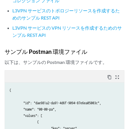
コレクション ファイル
L3VPN サービスのトポロジーリソースを作成するた
めのサンプル REST API
L3VPN サービスの VPN リソースを作成するためのサ
ンプル REST API
サンプル Postman 環境ファイル
以下は、サンプルの Postman 環境ファイルです。
content_copy
zoom_out_map
{

	"id": "dae981a2-da91-4d6f-9094-87e6ea05003c",

	"name": "00-00-pa",

	"values": [

		{

			"key": "server",
