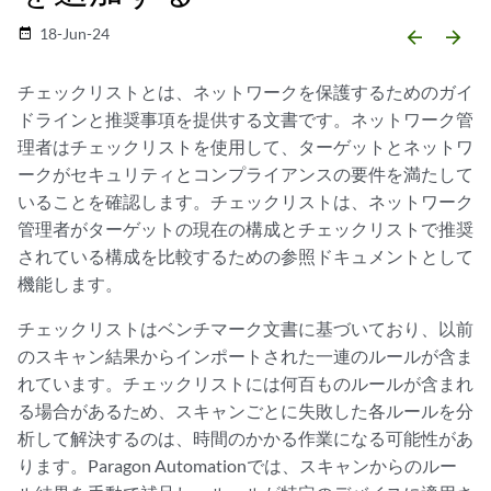
18-Jun-24
date_range
arrow_backward
arrow_forward
チェックリストとは、ネットワークを保護するためのガイ
ドラインと推奨事項を提供する文書です。ネットワーク管
理者はチェックリストを使用して、ターゲットとネットワ
ークがセキュリティとコンプライアンスの要件を満たして
いることを確認します。チェックリストは、ネットワーク
管理者がターゲットの現在の構成とチェックリストで推奨
されている構成を比較するための参照ドキュメントとして
機能します。
チェックリストはベンチマーク文書に基づいており、以前
のスキャン結果からインポートされた一連のルールが含ま
れています。チェックリストには何百ものルールが含まれ
る場合があるため、スキャンごとに失敗した各ルールを分
析して解決するのは、時間のかかる作業になる可能性があ
ります。Paragon Automationでは、スキャンからのルー