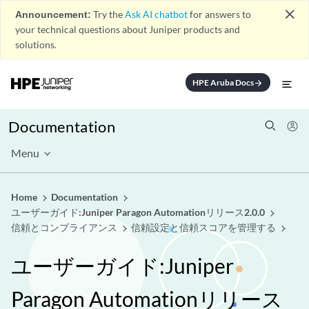
close
Announcement:
Try the
Ask AI chatbot
for answers to
your technical questions about Juniper products and
solutions.
HPE Aruba Docs
arrow_forward
Documentation
Menu
Home
Documentation
ユーザーガイド:Juniper Paragon Automationリリース2.0.0
信頼とコンプライアンス
信頼設定と信頼スコアを管理する
ユーザーガイド:Juniper
Paragon Automationリリース