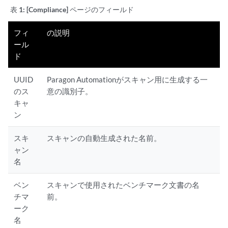
表 1:
[Compliance] ページのフィールド
フィ
の説明
ール
ド
UUID
Paragon Automationがスキャン用に生成する一
のス
意の識別子。
キャ
ン
スキ
スキャンの自動生成された名前。
ャン
名
ベン
スキャンで使用されたベンチマーク文書の名
チマ
前。
ーク
名