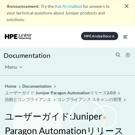
close
Announcement:
Try the
Ask AI chatbot
for answers to
your technical questions about Juniper products and
solutions.
HPE Aruba Docs
arrow_forward
Documentation
Menu
Home
Documentation
ユーザーガイド:Juniper Paragon Automationリリース2.0.0
信頼とコンプライアンス
コンプライアンス スキャンの管理
ユーザーガイド:Juniper
Paragon Automationリリース