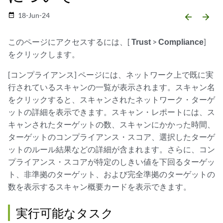
18-Jun-24
date_range
arrow_backward
arrow_forward
このページにアクセスするには、[
Trust
>
Compliance
]
をクリックします。
[コンプライアンス] ページには、ネットワーク上で既に実
行されているスキャンの一覧が表示されます。スキャン名
をクリックすると、スキャンされたネットワーク・ターゲ
ットの詳細を表示できます。スキャン・レポートには、ス
キャンされたターゲットの数、スキャンにかかった時間、
ターゲットのコンプライアンス・スコア、選択したターゲ
ットのルール結果などの詳細が含まれます。さらに、コン
プライアンス・スコアが特定のしきい値を下回るターゲッ
ト、非準拠のターゲット、および完全準拠のターゲットの
数を表示するスキャン概要カードを表示できます。
実行可能なタスク