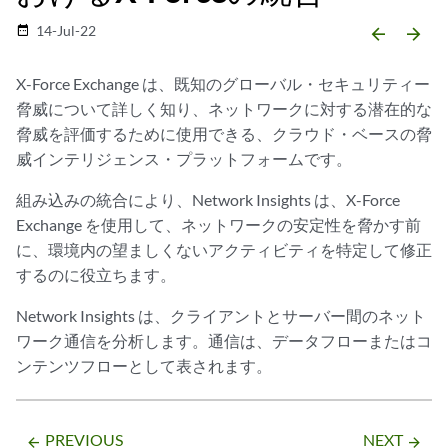
14-Jul-22
date_range
arrow_backward
arrow_forward
X-Force Exchange は、既知のグローバル・セキュリティー
脅威について詳しく知り、ネットワークに対する潜在的な
脅威を評価するために使用できる、クラウド・ベースの脅
威インテリジェンス・プラットフォームです。
組み込みの統合により、Network Insights は、X-Force
Exchange を使用して、ネットワークの安定性を脅かす前
に、環境内の望ましくないアクティビティを特定して修正
するのに役立ちます。
Network Insights は、クライアントとサーバー間のネット
ワーク通信を分析します。通信は、データフローまたはコ
ンテンツフローとして表されます。
PREVIOUS
NEXT
arrow_backward
arrow_forward