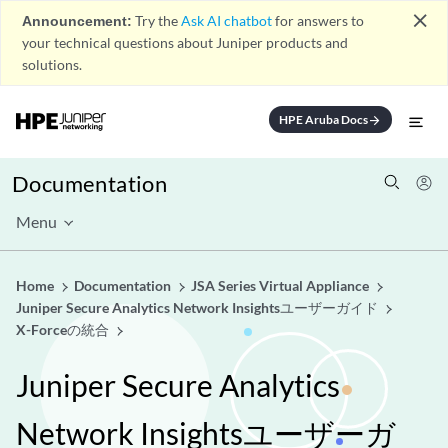
close
Announcement:
Try the
Ask AI chatbot
for answers to
your technical questions about Juniper products and
solutions.
HPE Aruba Docs
arrow_forward
Documentation
Menu
Home
Documentation
JSA Series Virtual Appliance
Juniper Secure Analytics Network Insightsユーザーガイド
X-Forceの統合
Juniper Secure Analytics
Network Insightsユーザーガ