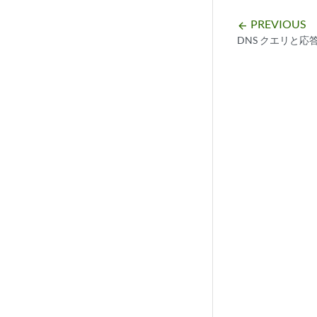
PREVIOUS
arrow_backward
DNS クエリと