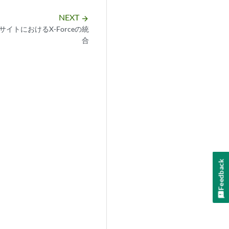
NEXT
arrow_forward
イトにおけるX-Forceの統
合
Feedback