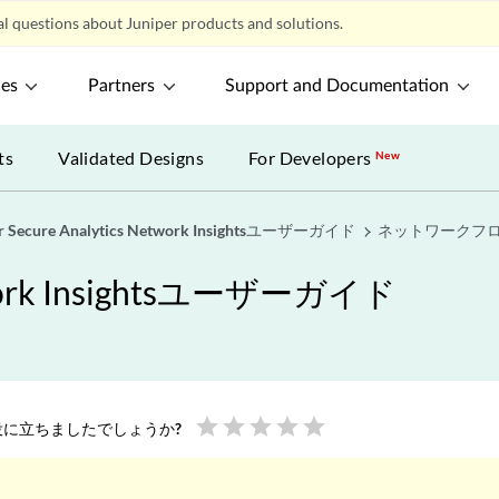
l questions about Juniper products and solutions.
ces
Partners
Support and Documentation
ts
Validated Designs
For Developers
New
er Secure Analytics Network Insightsユーザーガイド
ネットワークフ
Network Insightsユーザーガイド
star
star
star
star
star
に立ちましたでしょうか?