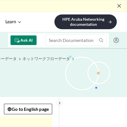
close
HPE Aruba Networking
Learn
arrow_forward
documentation
Ask AI
ローデータ
ネットワークフローデータ
keyboard_arrow_right
Go to English page