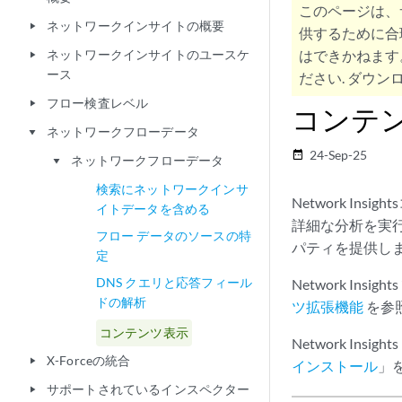
このページは、
ネットワークインサイトの概要
play_arrow
供するために合
ネットワークインサイトのユースケ
はできかねます
play_arrow
ース
ださい. ダウンロ
フロー検査レベル
play_arrow
コンテ
ネットワークフローデータ
play_arrow
24-Sep-25
date_range
ネットワークフローデータ
play_arrow
検索にネットワークインサ
Network I
イトデータを含める
詳細な分析を実
フロー データのソースの特
パティを提供し
定
DNS クエリと応答フィール
Network I
ドの解析
ツ拡張機能
を参
コンテンツ表示
Network I
X-Forceの統合
play_arrow
インストール
」
サポートされているインスペクター
play_arrow