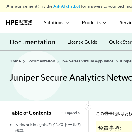
Announcement:
Try the
Ask AI chatbot
for answers to your technica
Solutions
Products
Servi
Documentation
License Guide
Quick Star
Home
Documentation
JSA Series Virtual Appliance
Junip
Juniper Secure Analytics 
keyboard_arrow_left
Table of Contents
Expand all
この機械翻訳はお役
Network Insightsのインストールの
play_arrow
免責事項:
概要