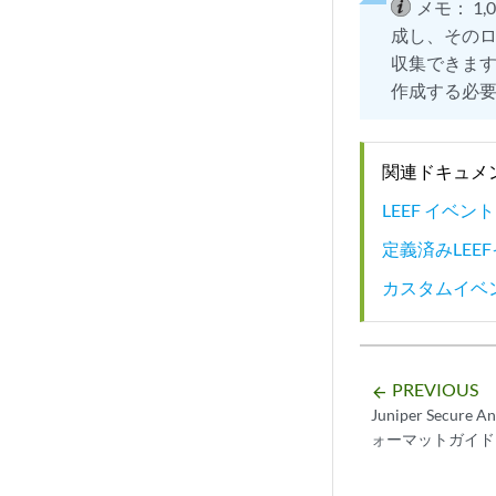
メモ：
1
成し、そのロ
収集できま
作成する必
関連ドキュメ
LEEF イベン
定義済みLEE
カスタムイベ
PREVIOUS
arrow_backward
Juniper Secur
ォーマットガイド