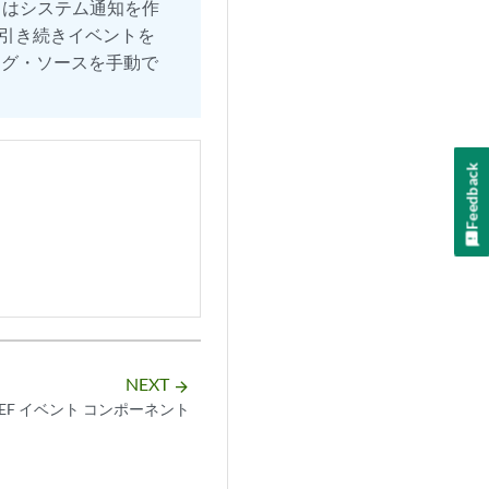
A はシステム通知を作
は引き続きイベントを
ログ・ソースを手動で
Feedback
NEXT
arrow_forward
EEF イベント コンポーネント