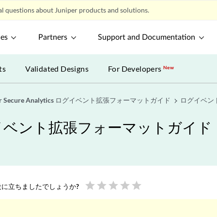
l questions about Juniper products and solutions.
ces
Partners
Support and Documentation
ts
Validated Designs
For Developers
New
per Secure Analytics ログイベント拡張フォーマットガイド
ログイベント
tics ログイベント拡張フォーマットガイド
star
star
star
star
star
に立ちましたでしょうか?