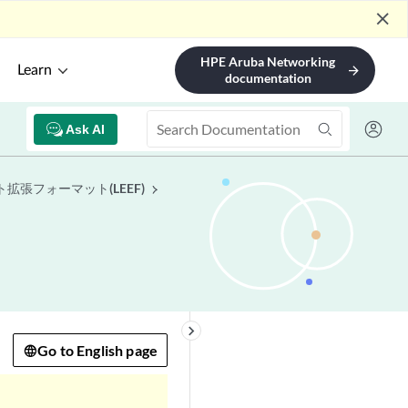
close
HPE Aruba Networking
Learn
arrow_forward
documentation
Ask AI
拡張フォーマット(LEEF)
keyboard_arrow_right
Go to English page