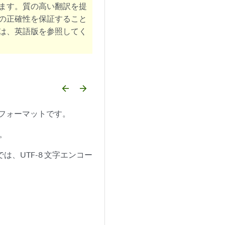
ます。質の高い翻訳を提
の正確性を保証すること
は、英語版を参照してく
arrow_backward
arrow_forward
トフォーマットです。
。
は、UTF-8 文字エンコー