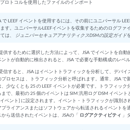
ルプロトコルを使用したファイルのインポート
SA で LEEF イベントを使用するには、その前にユニバーサル LE
ます。ユニバーサルLEEFイベントを収集するためのログファ
いては、
ジュニパーセキュアアナリティクスDSMの設定ガイド
トを提供するために選択した方法によって、JSA でイベントを自
ントが自動的に検出されると、JSA で必要な手動構成のレベ
トを受信すると、JSA はイベントトラフィックを分析して、デバ
のプロセスは
、トラフィック分析
と呼ばれます。通常、JSA 
、少なくとも 25 の LEEF イベントが必要です。トラフィッ
まで、最初の 25 個のイベントは
SIM 汎用ログ DSM
イベント
 イベント
] に設定されます。イベント・トラフィックが識別さ
アプライアンスまたはソフトウェアから転送されるイベントを
から送信されたイベントは、JSAの「
ログアクティビティ
」