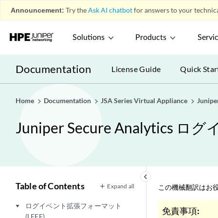
Announcement:
Try the
Ask AI chatbot
for answers to your technica
Solutions
Products
Servi
Documentation
License Guide
Quick Star
Home
Documentation
JSA Series Virtual Appliance
Juni
Juniper Secure Analy
keyboard_arrow_left
Table of Contents
Expand all
この機械翻訳はお役
ログイベント拡張フォーマット
play_arrow
免責事項:
(LEEF)