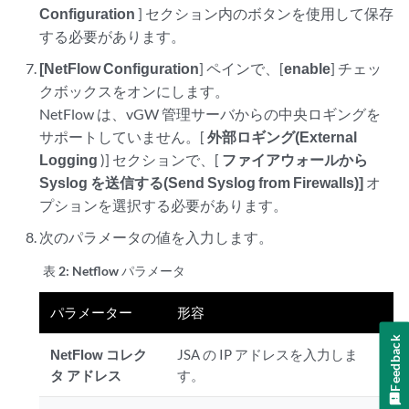
Configuration
] セクション内のボタンを使用して保存
する必要があります。
[NetFlow Configuration
] ペインで、[
enable
] チェッ
クボックスをオンにします。
NetFlow は、vGW 管理サーバからの中央ロギングを
サポートしていません。[
外部ロギング(External
Logging
)] セクションで、[
ファイアウォールから
Syslog を送信する(Send Syslog from Firewalls)]
オ
プションを選択する必要があります。
次のパラメータの値を入力します。
表 2:
Netflow パラメータ
パラメーター
形容
Feedback
NetFlow コレク
JSA
の IP アドレスを入力しま
タ アドレス
す。