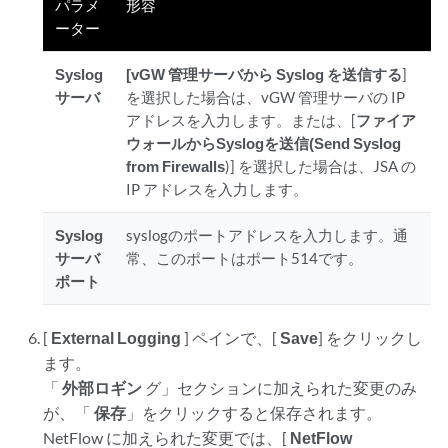
パラメ
形容
ーター
Syslog
[vGW 管理サーバから Syslog を送信する
]
サーバ
を選択した場合は、vGW 管理サーバの IP
アドレスを入力します。または、[
ファイア
ウォールからSyslogを送信(Send Syslog
from Firewalls
)] を選択した場合は、
JSA
の
IP アドレスを入力します。
Syslog
syslogのポートアドレスを入力します。通
サーバ
常、このポートはポート514です。
ポート
[
External Logging
] ペインで、[
Save
] をクリックし
ます。
「
外部ロギン
グ」セクションに加えられた変更のみ
が、「
保存
」をクリックすると保存されます。
NetFlow に加えられた変更では、[
NetFlow