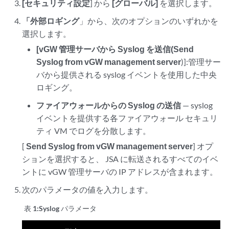
[セキュリティ設定
] から
[グローバル]
を選択します。
「外部ロギング
」から、次のオプションのいずれかを
選択します。
[vGW 管理サーバから Syslog を送信(Send
Syslog from vGW management server
)]:管理サー
バから提供される syslog イベントを使用した中央
ロギング。
ファイアウォールからの Syslog の送信
— syslog
イベントを提供する各ファイアウォール セキュリ
ティ VM でログを分散します。
[
Send Syslog from vGW management server
] オプ
ションを選択すると、
JSA
に転送されるすべてのイベ
ントに vGW 管理サーバの IP アドレスが含まれます。
次のパラメータの値を入力します。
表 1:
Syslog パラメータ