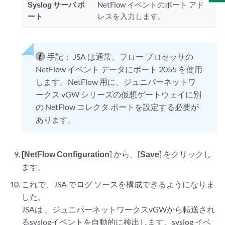
Syslog サーバ ポ
NetFlow イベントのポート アド
ート
レスを入力します。
手記：
JSA
は通常、フロー プロセッサの
NetFlow イベント データにポート 2055 を使用
します。NetFlow 用に、ジュニパーネットワ
ークス vGW シリーズの仮想ゲートウェイに別
の NetFlow コレクタ ポートを設定する必要が
あります。
[NetFlow Configuration
] から、[
Save
] をクリックし
ます。
これで、JSA
でログ ソースを構成できるようになりま
した。
JSAは
、ジュニパーネットワークスvGWから転送され
るsyslogイベントを自動的に検出します。syslog イベ