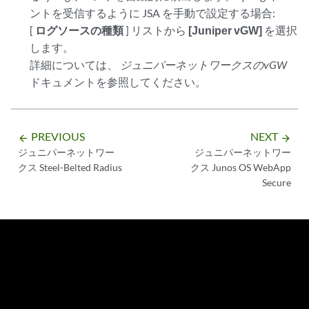
ントを受信するように
JSA
を手動で設定する場合:
[
ログソースの種類
] リストから
[Juniper vGW]
を選択
します。
詳細については、
ジュニパーネットワークスのvGW
ドキュメントを参照してください。
PREVIOUS
NEXT
arrow_backward
arrow_forward
ジュニパーネットワー
ジュニパーネットワー
クス Steel-Belted Radius
クス Junos OS WebApp
Secure