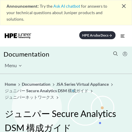
close
Announcement:
Try the
Ask AI chatbot
for answers to
your technical questions about Juniper products and
solutions.
HPE Aruba Docs
arrow_forward
Documentation
Menu
Home
Documentation
JSA Series Virtual Appliance
ジュニパー Secure Analytics DSM 構成ガイド
ジュニパーネットワークス
ジュニパー Secure Analytics
DSM 構成ガイド