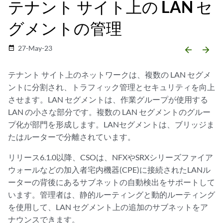
テナント サイト上の LAN セ
グメントの管理
27-May-23
date_range
arrow_backward
arrow_forward
テナント サイト上のネットワークは、複数の LAN セグメ
ントに分割され、トラフィック管理とセキュリティを向上
させます。LAN セグメントは、作業グループが使用する
LAN の小さな部分です。複数の LAN セグメントのグルー
プ化が部門を形成します。LANセグメントは、ブリッジま
たはルーターで分離されています。
リリース6.1.0以降、CSOは、NFXやSRXシリーズファイア
ウォールなどの加入者宅内機器(CPE)に接続されたLANル
ーターの背後にあるサブネットの自動検出をサポートして
います。管理者は、静的ルーティングと動的ルーティング
を使用して、LAN セグメント上の追加のサブネットをア
ナウンスできます。