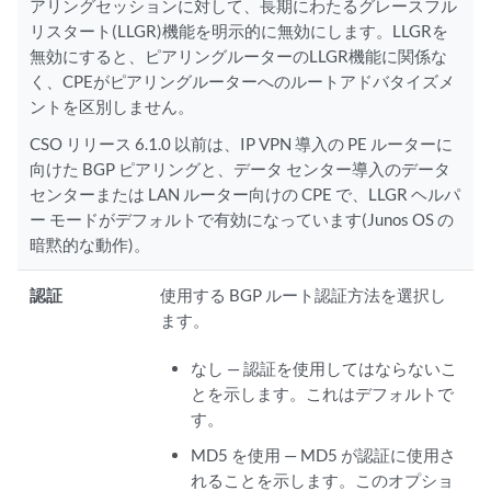
アリングセッションに対して、長期にわたるグレースフル
リスタート(LLGR)機能を明示的に無効にします。LLGRを
無効にすると、ピアリングルーターのLLGR機能に関係な
く、CPEがピアリングルーターへのルートアドバタイズメ
ントを区別しません。
CSO リリース 6.1.0 以前は、IP VPN 導入の PE ルーターに
向けた BGP ピアリングと、データ センター導入のデータ
センターまたは LAN ルーター向けの CPE で、LLGR ヘルパ
ー モードがデフォルトで有効になっています(Junos OS の
暗黙的な動作)。
認証
使用する BGP ルート認証方法を選択し
ます。
なし — 認証を使用してはならないこ
とを示します。これはデフォルトで
す。
MD5 を使用 — MD5 が認証に使用さ
れることを示します。このオプショ