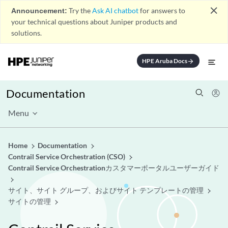
close
Announcement:
Try the
Ask AI chatbot
for answers to
your technical questions about Juniper products and
solutions.
HPE Aruba Docs
arrow_forward
Documentation
Menu
Home
Documentation
Contrail Service Orchestration (CSO)
Contrail Service Orchestrationカスタマーポータルユーザーガイド
サイト、サイト グループ、およびサイト テンプレートの管理
サイトの管理