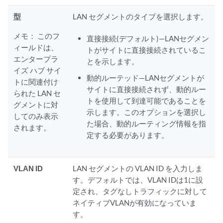
型
LAN セグメントのタイプを選択します。
メモ：
このフ
直接接続(デフォルト)—LANセグメン
ィールドは、
トがサイトに直接接続されているこ
エンタープラ
とを示します。
イズ ハブ サイ
動的ルーテッド—LANセグメントが
トに関連付け
サイトに直接接続されず、動的ルー
られた LAN セ
トを使用して到達可能であることを
グメントに対
示します。このオプションを選択し
してのみ表示
た場合、動的ルーティング情報を指
されます。
定する必要があります。
VLAN ID
LAN セグメントの VLAN ID を入力しま
す。デフォルトでは、VLAN IDは1に設
定され、タグなしトラフィックに対して
ネイティブVLANが有効になっていま
す。