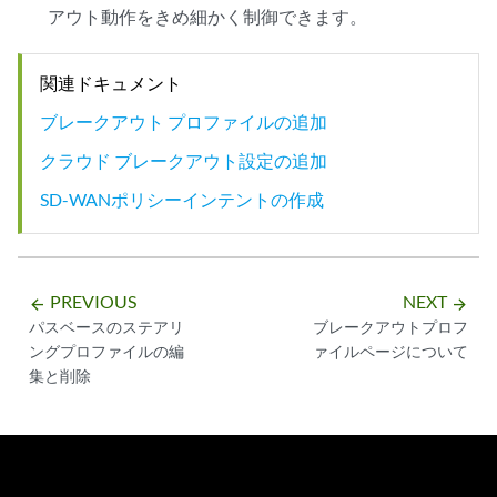
アウト動作をきめ細かく制御できます。
関連ドキュメント
ブレークアウト プロファイルの追加
クラウド ブレークアウト設定の追加
SD-WANポリシーインテントの作成
PREVIOUS
NEXT
arrow_backward
arrow_forward
パスベースのステアリ
ブレークアウトプロフ
ングプロファイルの編
ァイルページについて
集と削除