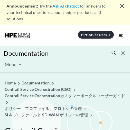
close
Announcement:
Try the
Ask AI chatbot
for answers to
your technical questions about Juniper products and
solutions.
HPE Aruba Docs
arrow_forward
Documentation
Menu
Home
Documentation
Contrail Service Orchestration (CSO)
Contrail Service Orchestrationカスタマーポータルユーザーガイド
ポリシー、プロファイル、プロキシの管理
SLA プロファイルと SD-WAN ポリシーの管理