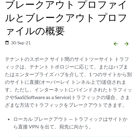
ブレークアウト プロファイ
ルとブレークアウト プロフ
ァイルの概要
30-Sep-21
date_range
arrow_backward
arrow_forward
テナントのスポーク サイト間のサイトツーサイト トラフ
ィックは、テナント トポロジーに応じて、またはハブま
たはエンタープライズ ハブを介して、1 つのサイトから別
のサイトに直接(オーバーレイ トンネル上で)送信されま
す。ただし、インターネットにバインドされたトラフィッ
クやSaaS(Software as a Service)トラフィックの場合、さま
ざまな方法でトラフィックをブレークアウトできます。
ローカル ブレークアウト — トラフィックはサイトか
ら直接 VPN を出て、宛先に向かう。