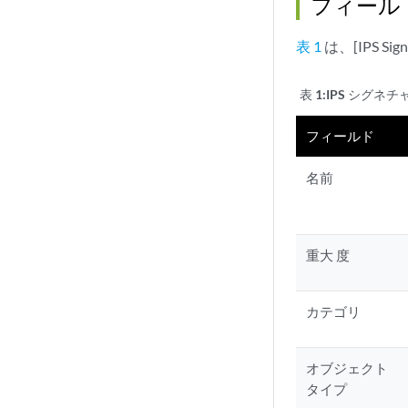
フィール
表 1
は、[IPS Si
表 1:
IPS シグネ
フィールド
名前
重大 度
カテゴリ
オブジェクト
タイプ