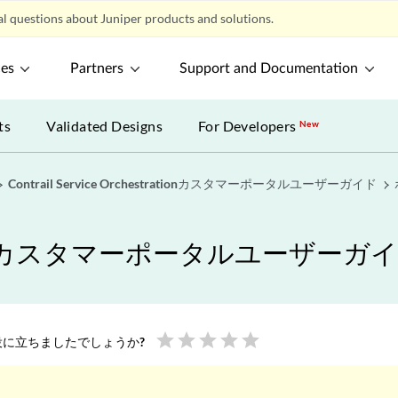
l questions about Juniper products and solutions.
ces
Partners
Support and Documentation
ts
Validated Designs
For Developers
New
Contrail Service Orchestrationカスタマーポータルユーザーガイド
estrationカスタマーポータルユーザーガ
star
star
star
star
star
に立ちましたでしょうか?