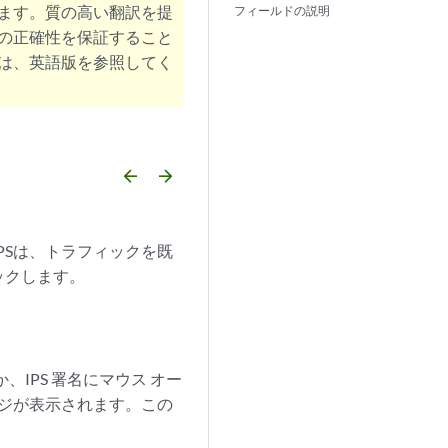
ます。質の高い翻訳を提
フィールドの説明
の正確性を保証すること
は、英語版を参照してく
arrow_backward
arrow_forward
PSは、トラフィックを既
ックします。
、IPS 署名にマウス オー
ージが表示されます。この