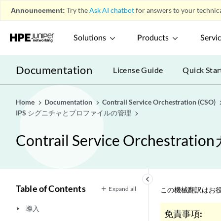
Announcement:
Try the
Ask AI chatbot
for answers to your technica
Solutions
Products
Servi
Documentation
License Guide
Quick Star
Home
Documentation
Contrail Service Orchestration (CSO)
IPS シグニチャとプロファイルの管理
Contrail Service Orch
keyboard_arrow_left
Table of Contents
Expand all
この機械翻訳はお役
導入
play_arrow
免責事項: