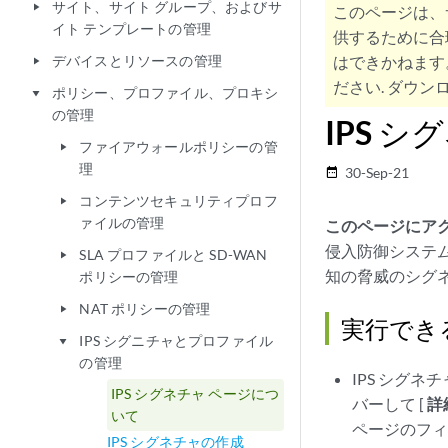
サイト、サイト グループ、およびサ
play_arrow
このページは、
イト テンプレートの管理
供するために合
デバイスとリソースの管理
はできかねます
play_arrow
ださい. ダウンロ
ポリシー、プロファイル、プロキシ
play_arrow
の管理
IPS 
ファイアウォールポリシーの管
play_arrow
理
30-Sep-21
date_range
コンテンツセキュリティプロフ
play_arrow
ァイルの管理
このページにアク
侵入防御システム
SLA プロファイルと SD-WAN
play_arrow
知の脅威のシグ
ポリシーの管理
NAT ポリシーの管理
play_arrow
実行でき
IPS シグニチャとプロファイル
play_arrow
の管理
IPS シグネ
IPS シグネチャ ページにつ
バーして [
詳
いて
ページのフ
IPS シグネチャの作成