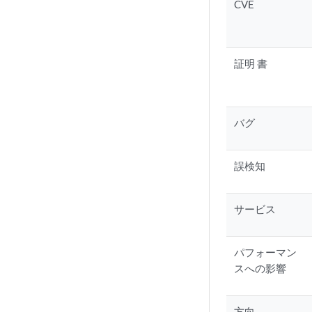
CVE
証明 書
バグ
誤検知
サービス
パフォーマン
スへの影響
方向