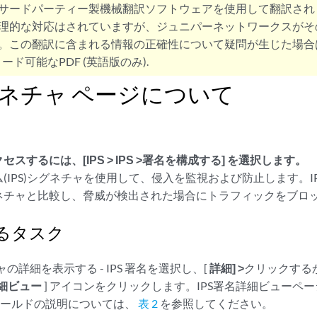
サードパーティー製機械翻訳ソフトウェアを使用して翻訳され
理的な対応はされていますが、ジュニパーネットワークスがそ
。この翻訳に含まれる情報の正確性について疑問が生じた場合
ード可能なPDF (英語版のみ).
シグネチャ ページについて
セスするには、[
IPS > IPS
>署名を
構成する
] を選択
します
。
(IPS)シグネチャを使用して、侵入を監視および防止します。I
ネチャと比較し、脅威が検出された場合にトラフィックをブロ
るタスク
チャの詳細を表示する - IPS 署名を選択し、[
詳細] >
クリックするか
細ビュー
] アイコンをクリックします。IPS署名詳細ビューペ
ィールドの説明については、
表 2
を参照してください。