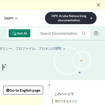
close
HPE Aruba Networking
Learn
arrow_forward
documentation
Ask AI
ポリシー、プロファイル、プロキシの管理
イド
keyboard_arrow_right
Go to English page
このページで
実行できるタスク