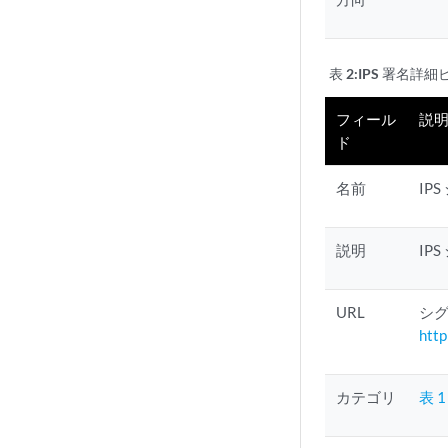
表 2:
IPS 署名詳
フィール
説
ド
名前
IP
説明
IP
URL
シグ
http
カテゴリ
表 1