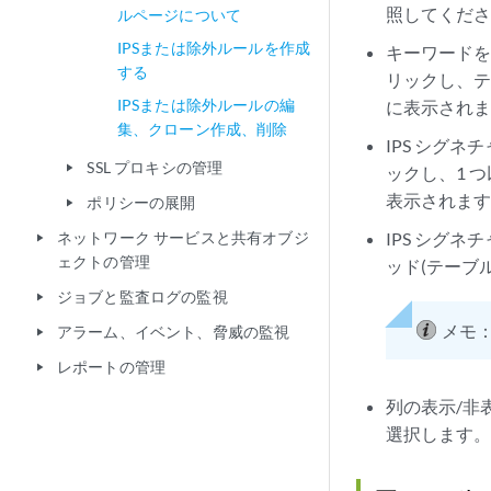
照してくだ
ルページについて
IPSまたは除外ルールを作成
キーワードを
する
リックし、テ
IPSまたは除外ルールの編
に表示され
集、クローン作成、削除
IPS シグ
SSL プロキシの管理
play_arrow
ックし、1 
表示されま
ポリシーの展開
play_arrow
ネットワーク サービスと共有オブジ
IPS シグ
play_arrow
ェクトの管理
ッド(テーブ
ジョブと監査ログの監視
play_arrow
メモ
アラーム、イベント、脅威の監視
play_arrow
レポートの管理
play_arrow
列の表示/非表
選択します