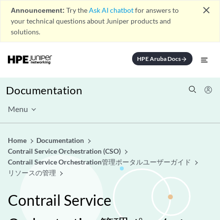
close
Announcement:
Try the
Ask AI chatbot
for answers to
your technical questions about Juniper products and
solutions.
HPE Aruba Docs
arrow_forward
Documentation
Menu
Home
Documentation
Contrail Service Orchestration (CSO)
Contrail Service Orchestration管理ポータルユーザーガイド
リソースの管理
Contrail Service