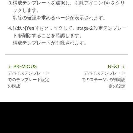
構成テンプレートを選択し、削除アイコン (X) をクリ
ックします。
削除の確認を求めるページが表示されます。
[
はい(Yes
)] をクリックして、stage-2 設定テンプレー
トを削除することを確認します。
構成テンプレートが削除されます。
PREVIOUS
NEXT
arrow_backward
arrow_forward
デバイステンプレート
デバイステンプレート
でのテンプレート設定
でのステージ2の初期設
の構成
定の設定