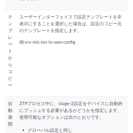
テ
ユーザーインターフェイスで設定テンプレートを非
ン
表示にすることを選択した場合は、設定のコピー元
プ
のテンプレートを指定します。
レ
例:srx-mis-lan-to-wan-config
ー
ト
か
ら
コ
ピ
ー
自
ZTPプロセス中に、stage-2設定をデバイスに自動的
動
にプッシュする必要があるかどうかを指定します。
展
使用可能なオプションは次のとおりです。
開
グローバル設定と同じ