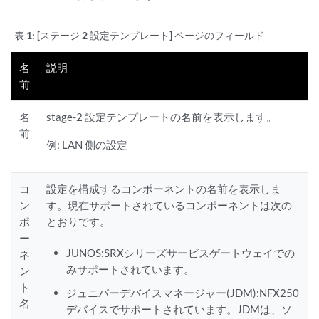
表 1:
[ステージ 2 設定テンプレート] ページのフィールド
名
説明
前
名
stage-2 設定テンプレートの名前を表示します。
前
例: LAN 側の設定
コ
設定を構成するコンポーネントの名前を表示しま
ン
す。現在サポートされているコンポーネントは次の
ポ
とおりです。
ー
JUNOS:SRXシリーズサービスゲートウェイでの
ネ
みサポートされています。
ン
ト
ジュニパーデバイスマネージャー(JDM):NFX250
名
デバイスでサポートされています。JDMは、ソ