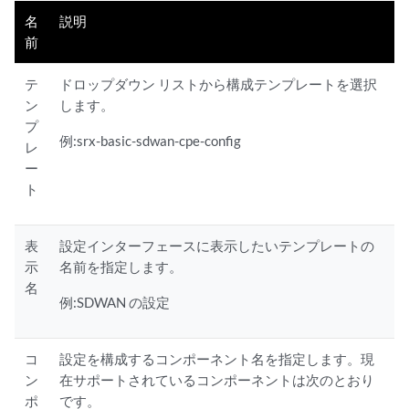
名
説明
前
テ
ドロップダウン リストから構成テンプレートを選択
ン
します。
プ
例:srx-basic-sdwan-cpe-config
レ
ー
ト
表
設定インターフェースに表示したいテンプレートの
示
名前を指定します。
名
例:SDWAN の設定
コ
設定を構成するコンポーネント名を指定します。現
ン
在サポートされているコンポーネントは次のとおり
ポ
です。