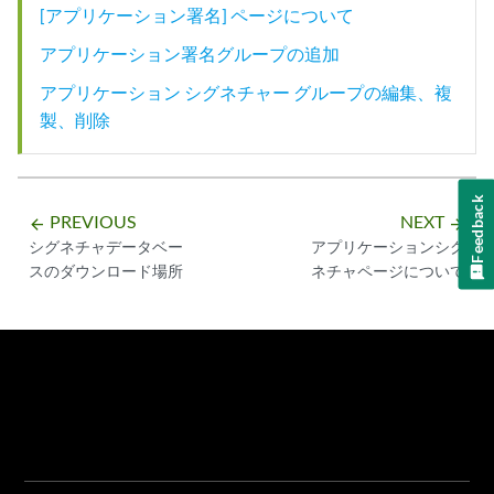
[アプリケーション署名] ページについて
アプリケーション署名グループの追加
アプリケーション シグネチャー グループの編集、複
製、削除
Feedback
PREVIOUS
NEXT
arrow_backward
arrow_forward
シグネチャデータベー
アプリケーションシグ
スのダウンロード場所
ネチャページについて