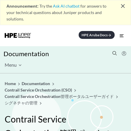
close
Announcement:
Try the
Ask AI chatbot
for answers to
your technical questions about Juniper products and
solutions.
HPE Aruba Docs
arrow_forward
Documentation
Menu
Home
Documentation
Contrail Service Orchestration (CSO)
Contrail Service Orchestration管理ポータルユーザーガイド
シグネチャの管理
Contrail Service