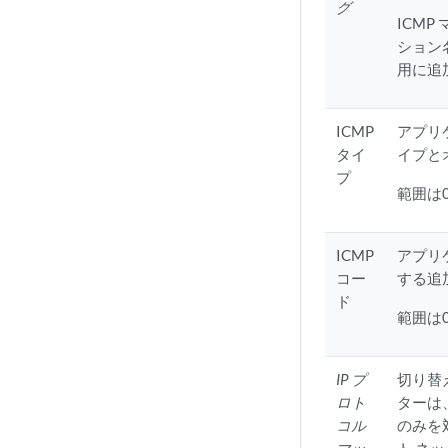
グ
ICM
ション
用に追
ICMP
アプリケ
タイ
イプと
プ
範囲は0
ICMP
アプリ
コー
する追
ド
範囲は0
IP プ
切り替
ロト
ターは
コル
のみを