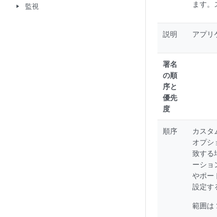
ます。
監視
play_arrow
説明
アプリ
署名
の順
序と
優先
度
順序
カスタ
オプシ
致する
ーショ
やポー
設定す
範囲は 