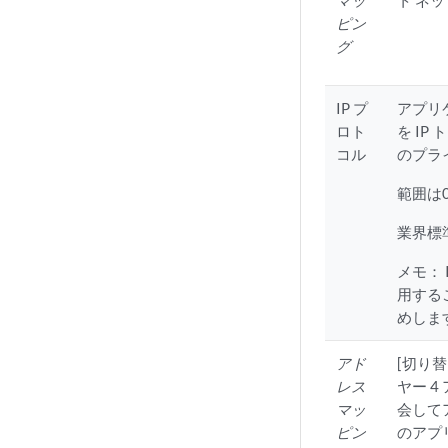
マッ
ト ネ
ピン
グ
IP プ
アプリ
ロト
を I
コル
のプラ
範囲は0
業界標
メモ：
用する
めしま
アド
[切り
レス
ヤー 
マッ
会して
ピン
のアプ