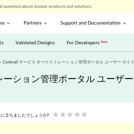
l questions about Juniper products and solutions.
ces
Partners
Support and Documentation
ts
Validated Designs
For Developers
New
Contrail サービス オーケストレーション管理ポータル ユーザー ガイ
ケストレーション管理ポータル ユーザー
star
star
star
star
star
に立ちましたでしょうか?