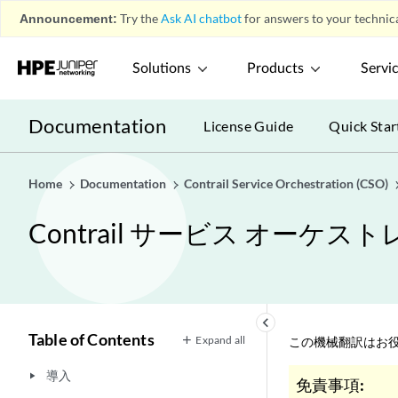
Announcement:
Try the
Ask AI chatbot
for answers to your technica
Solutions
Products
Servi
Documentation
License Guide
Quick Star
Home
Documentation
Contrail Service Orchestration (CSO)
Contrail サービス オー
keyboard_arrow_left
Table of Contents
Expand all
この機械翻訳はお役
導入
play_arrow
免責事項: