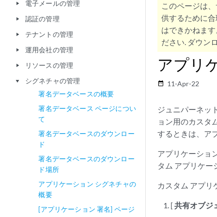
電子メールの管理
play_arrow
このページは、
供するために合
認証の管理
play_arrow
はできかねます
テナントの管理
play_arrow
ださい. ダウンロ
運用会社の管理
play_arrow
アプリ
リソースの管理
play_arrow
シグネチャの管理
play_arrow
11-Apr-22
date_range
署名データベースの概要
署名データベース ページについ
ジュニパーネッ
て
ョン用のカスタム
するときは、ア
署名データベースのダウンロー
ド
アプリケーショ
署名データベースのダウンロー
タム アプリケー
ド場所
アプリケーション シグネチャの
カスタム アプリ
概要
[
共有オブジ
[アプリケーション 署名] ページ