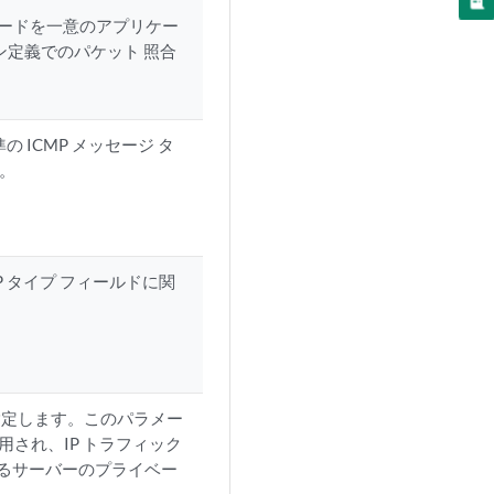
 コードを一意のアプリケー
ン定義でのパケット 照合
 ICMP メッセージ タ
。
P タイプ フィールドに関
指定します。このパラメー
され、IP トラフィック
るサーバーのプライベー