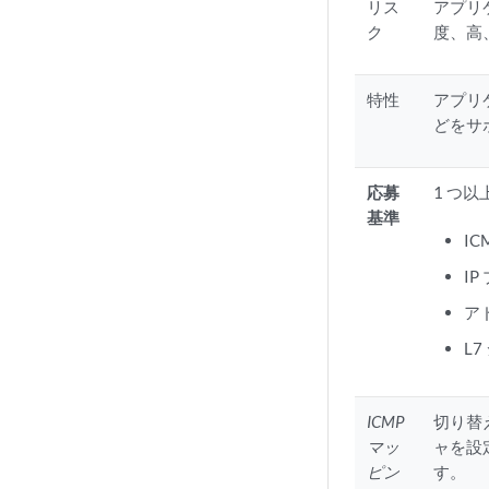
リス
アプリ
ク
度、高
特性
アプリ
どをサ
応募
1 つ
基準
I
I
ア
L
ICMP
切り替
マッ
ャを設定し
ピン
す。