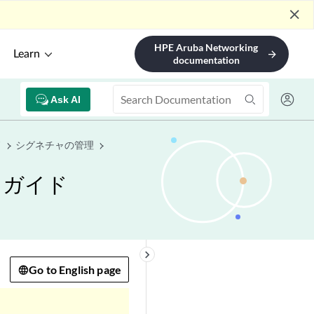
close
HPE Aruba Networking
Learn
arrow_forward
documentation
Ask AI
ド
シグネチャの管理
 ガイド
keyboard_arrow_right
Go to English page