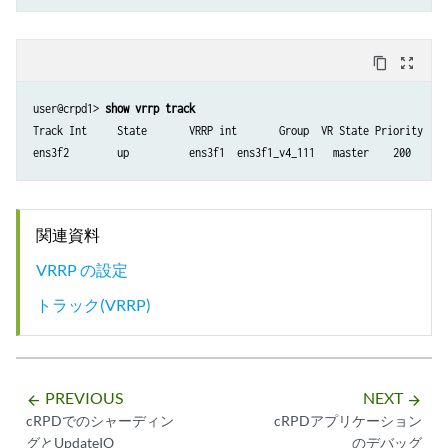
content_copy
zoom_out_map
user@crpd1> 
show vrrp track
Track Int     State       VRRP int       Group  VR State Priority

ens3f2        up          ens3f1  ens3f1_v4_111   master    200
関連資料
VRRP の設定
トラック(VRRP)
PREVIOUS
NEXT
arrow_backward
arrow_forward
cRPDでのシャーディン
cRPDアプリケーション
グとUpdateIO
のデバッグ