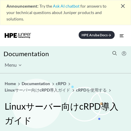
close
Announcement:
Try the
Ask AI chatbot
for answers to
your technical questions about Juniper products and
solutions.
HPE Aruba Docs
arrow_forward
Documentation
Menu
Home
Documentation
cRPD
Linuxサーバー向けcRPD導入ガイド
cRPDを使用する
Linuxサーバー向けcRPD導入
ガイド