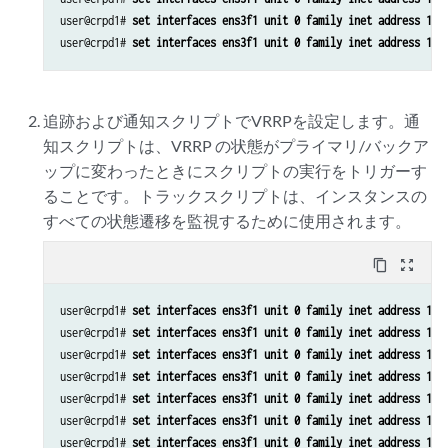
user@crpd1# 
set interfaces ens3f1 unit 0 family inet address 10.
user@crpd1# 
set interfaces ens3f1 unit 0 family inet address 10.
追跡および通知スクリプトでVRRPを設定します。通
知スクリプトは、VRRP の状態がプライマリ/バックア
ップに変わったときにスクリプトの実行をトリガーす
ることです。トラックスクリプトは、インスタンスの
すべての状態遷移を監視するために使用されます。
content_copy
zoom_out_map
user@crpd1# 
set interfaces ens3f1 unit 0 family inet address 10.
user@crpd1# 
set interfaces ens3f1 unit 0 family inet address 10.
user@crpd1# 
set interfaces ens3f1 unit 0 family inet address 10.
user@crpd1# 
set interfaces ens3f1 unit 0 family inet address 10.
user@crpd1# 
set interfaces ens3f1 unit 0 family inet address 10.
user@crpd1# 
set interfaces ens3f1 unit 0 family inet address 10.
user@crpd1# 
set interfaces ens3f1 unit 0 family inet address 10.