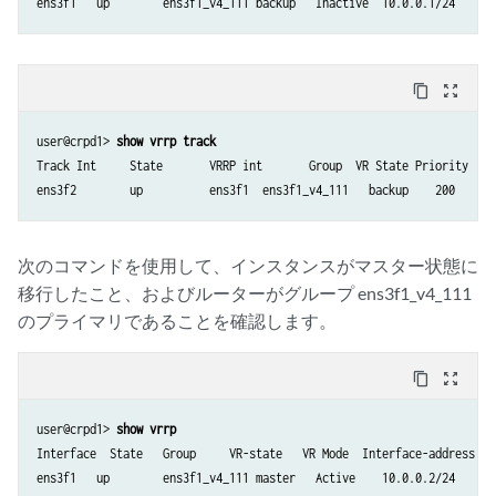
content_copy
zoom_out_map
user@crpd1> 
show vrrp track
Track Int     State       VRRP int       Group  VR State Priority

ens3f2        up          ens3f1  ens3f1_v4_111   backup    200
次のコマンドを使用して、インスタンスがマスター状態に
移行したこと、およびルーターがグループ ens3f1_v4_111
のプライマリであることを確認します。
content_copy
zoom_out_map
user@crpd1> 
show vrrp
Interface  State   Group     VR-state   VR Mode  Interface-address   