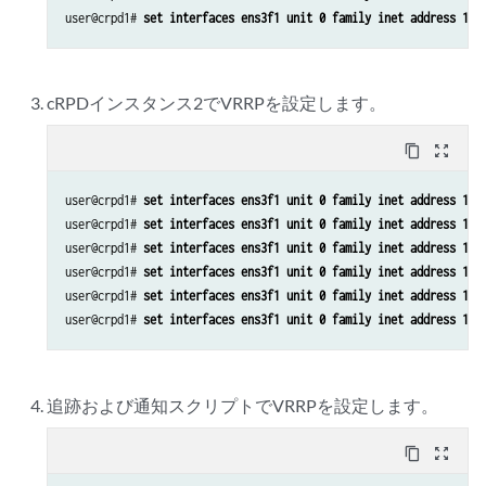
user@crpd1# 
set interfaces ens3f1 unit 0 family inet address 10.
cRPDインスタンス2でVRRPを設定します。
content_copy
zoom_out_map
user@crpd1# 
set interfaces ens3f1 unit 0 family inet address 10.
user@crpd1# 
set interfaces ens3f1 unit 0 family inet address 10.
user@crpd1# 
set interfaces ens3f1 unit 0 family inet address 10.
user@crpd1# 
set interfaces ens3f1 unit 0 family inet address 10.
user@crpd1# 
set interfaces ens3f1 unit 0 family inet address 10.
user@crpd1# 
set interfaces ens3f1 unit 0 family inet address 10.
追跡および通知スクリプトでVRRPを設定します。
content_copy
zoom_out_map