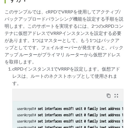
このサンプルでは、cRPDでVRRPを使用してアクティブ/
バックアップロードバランシング機能を設定する手順を説
明します。このサポートを実現するには、2つのcRPDコン
テナに仮想アドレスでVRRPインスタンスを設定する必要
があります。1つはマスターとして、もう1つはバックア
ップとしてです。フェイルオーバーが発生すると、バック
アップ ルーターがプライマリ ルーターから仮想アドレス
を取得します。
cRPDインスタンス1でVRRPを設定します。仮想アド
レスは、ルートのネクストホップとして使用されま
す。
content_copy
zoom_out_map
user@crpd1# 
set interfaces ens3f1 unit 0 family inet address 10.
user@crpd1# 
set interfaces ens3f1 unit 0 family inet address 10.
user@crpd1# 
set interfaces ens3f1 unit 0 family inet address 10.
user@crpd1# 
set interfaces ens3f1 unit 0 family inet address 10.