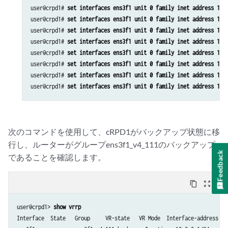
user@crpd1# 
set interfaces ens3f1 unit 0 family inet address 10.
user@crpd1# 
set interfaces ens3f1 unit 0 family inet address 10.
user@crpd1# 
set interfaces ens3f1 unit 0 family inet address 10.
user@crpd1# 
set interfaces ens3f1 unit 0 family inet address 10.
user@crpd1# 
set interfaces ens3f1 unit 0 family inet address 10.
user@crpd1# 
set interfaces ens3f1 unit 0 family inet address 10.
user@crpd1# 
set interfaces ens3f1 unit 0 family inet address 10.
user@crpd1# 
set interfaces ens3f1 unit 0 family inet address 10.
次のコマンドを使用して、cRPD1がバックアップ状態に移
行し、ルーターがグループens3f1_v4_111のバックアップ
Feedback
であることを確認します。
content_copy
zoom_out_map
user@crpd1> 
show vrrp
Interface  State   Group     VR-state   VR Mode  Interface-address   