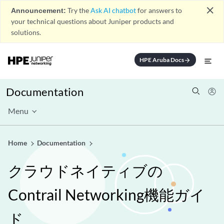
close
Announcement:
Try the
Ask AI chatbot
for answers to
your technical questions about Juniper products and
solutions.
HPE Aruba Docs
arrow_forward
Documentation
Menu
Home
Documentation
クラウドネイティブの
Contrail Networking機能ガイ
ド