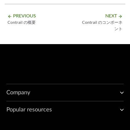
PREVIOUS
NEXT
arrow_backward
arrow_forward
Contrail の概要
Contrail のコンポーネ
ント
Company
Popular resources