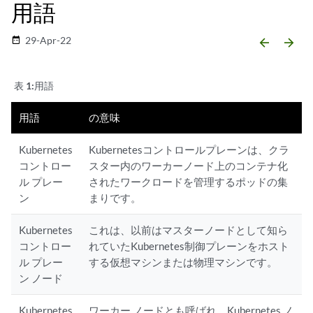
用語
29-Apr-22
date_range
arrow_backward
arrow_forward
表 1:
用語
用語
の意味
Kubernetes
Kubernetesコントロールプレーンは、クラ
コントロー
スター内のワーカーノード上のコンテナ化
ル プレー
されたワークロードを管理するポッドの集
ン
まりです。
Kubernetes
これは、以前はマスターノードとして知ら
コントロー
れていたKubernetes制御プレーンをホスト
ル プレー
する仮想マシンまたは物理マシンです。
ン ノード
Kubernetes
ワーカー ノードとも呼ばれ、Kubernetes ノ