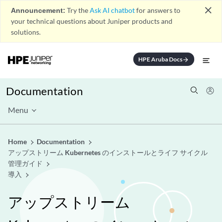
close
Announcement:
Try the
Ask AI chatbot
for answers to
your technical questions about Juniper products and
solutions.
HPE Aruba Docs
arrow_forward
Documentation
Menu
Home
Documentation
アップストリーム Kubernetes のインストールとライフ サイクル
管理ガイド
導入
アップストリーム