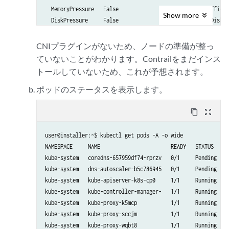
  MemoryPressure   False                  KubeletHasSufficie
Show
more
  DiskPressure     False                  KubeletHasNoDiskPr
  PIDPressure      False                  KubeletHasSufficie
  Ready            False                  KubeletNotReady   
CNIプラグインがないため、ノードの準備が整っ
Addresses:

ていないことがわかります。Contrailをまだインス
トールしていないため、これが予想されます。
ポッドのステータスを表示します。
content_copy
zoom_out_map
user@installer:~$ kubectl get pods -A -o wide

NAMESPACE     NAME                       READY   STATUS     
kube-system   coredns-657959df74-rprzv   0/1     Pending    
kube-system   dns-autoscaler-b5c786945   0/1     Pending    
kube-system   kube-apiserver-k8s-cp0     1/1     Running    
kube-system   kube-controller-manager-   1/1     Running    
kube-system   kube-proxy-k5mcp           1/1     Running    
kube-system   kube-proxy-sccjm           1/1     Running    
kube-system   kube-proxy-wqbt8           1/1     Running    