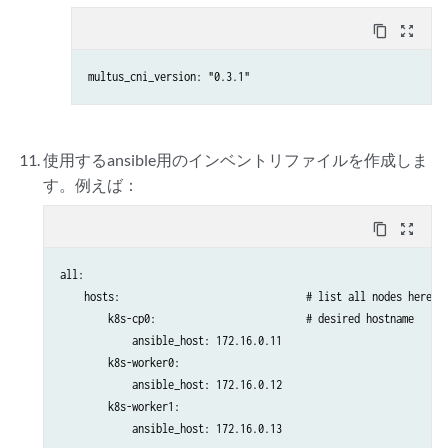
content_copy
zoom_out_map
multus_cni_version: "0.3.1"
使用するansible用のインベントリファイルを作成しま
す。例えば：
content_copy
zoom_out_map
all:

    hosts:                               # list all nodes here

        k8s-cp0:                         # desired hostname

            ansible_host: 172.16.0.11

        k8s-worker0:

            ansible_host: 172.16.0.12

        k8s-worker1:

            ansible_host: 172.16.0.13
