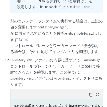
メモ：
DPDK を実行している場合は、 を
        k8s-cp0:

設定します
。
kube_network_plugin_multus: true
kube-node:

    hosts:                   # hostnames of worker nodes (from ho
        k8s-worker0:

別のコンテナー ランタイムで実行する場合は、上記の
        k8s-worker1:

値を変更します
。
container_manager
etcd:

が に設定されていることを確認
し
enable_nodelocaldns
    hosts:                   # hostname of control plane node (fr
ます
。
false
        k8s-cp0:

コントロール プレーンとワーカー ノードの数が異な
k8s-cluster:

る場合は、それに応じてインベントリを調整します。
    children:

        kube-master:

ファイルの内容に基づいて、ansible が
inventory.yaml
コントロール プレーンとワーカー ノードに SSH で接
続できることを確認します。この例では、
ファイルは
ディレクトリにあ
inventory.yaml
~/contrail
ります。
content_copy
zoom_out_map
user@installer:~/contrail$ ansible -i inventory.yaml -m ping all
