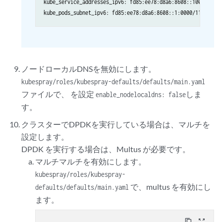
kube_service_addresses_ipv6: fd85:ee78:d8a6:8608::1000/116

ノードローカルDNSを無効にします。
kubespray/roles/kubespray-defaults/defaults/main.yaml
ファイルで、 を設定
しま
enable_nodelocaldns: false
す。
クラスターでDPDKを実行している場合は、マルチを
設定します。
DPDK を実行する場合は、Multus が必要です。
マルチマルチを有効にします。
kubespray/roles/kubespray-
で、multus を有効にし
defaults/defaults/main.yaml
ます。
content_copy
zoom_out_map