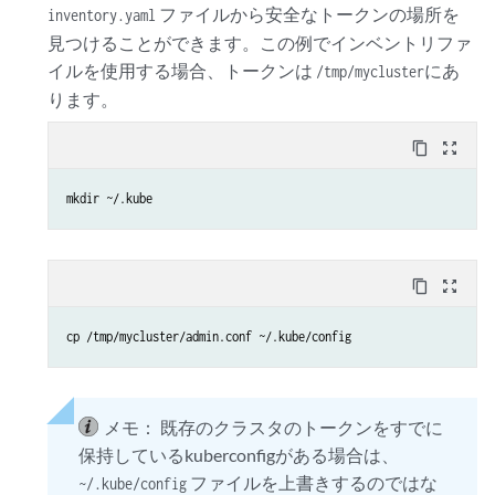
ファイルから安全なトークンの場所を
inventory.yaml
見つけることができます。この例でインベントリファ
イルを使用する場合、トークンは
にあ
/tmp/mycluster
ります。
content_copy
zoom_out_map
mkdir ~/.kube
content_copy
zoom_out_map
cp /tmp/mycluster/admin.conf ~/.kube/config
メモ：
既存のクラスタのトークンをすでに
保持しているkuberconfigがある場合は、
ファイルを上書きするのではな
~/.kube/config