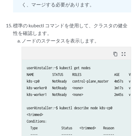
く、マージする必要があります。
標準の kubectl コマンドを使用して、クラスタの健全
性を確認します。
ノードのステータスを表示します。
content_copy
zoom_out_map
user@installer:~$ kubectl get nodes

NAME          STATUS     ROLES                  AGE     VERS
k8s-cp0       NotReady   control-plane,master   4m57s   v1.2
k8s-worker0   NotReady   <none>                 3m17s   v1.2
k8s-worker1   NotReady   <none>                 2m45s   v1.2
user@installer:~$ kubectl describe node k8s-cp0

<trimmed>

Conditions:

  Type             Status    <trimmed>    Reason            
  ----             ------                 ------            