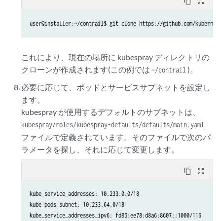
content_copy
zoom_out_map
user@installer:~/contrail$ git clone https://github.com/kubernet
これにより、現在の場所に kubespray ディレクトリの
クローンが作成されます(この例では
)。
~/contrail
必要に応じて、ポッドとサービスサブネットを設定し
ます。
kubespray が使用するデフォルトのサブネットは、
kubespray/roles/kubespray-defaults/defaults/main.yaml
ファイルで定義されています。そのファイルで次のパ
ラメータを探し、それに応じて変更します。
content_copy
zoom_out_map
kube_service_addresses: 10.233.0.0/18

kube_pods_subnet: 10.233.64.0/18

kube_service_addresses_ipv6: fd85:ee78:d8a6:8607::1000/116
