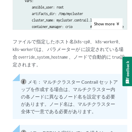
    vars:

        ansible_user: root

        artifacts_dir: /tmp/mycluster

        cluster_name: mycluster.contrail.lan

Show
more
        container_manager: crio          # container runtime

        docker_image_repo: 
<your docker repository URL>
        download_container: false

ファイルで指定したホスト名(
、
、
k8s-cp0
k8s-worker0
        download_localhost: true

)は、 パラメーターが に設定されている場
k8s-worker1
        download_run_once: true

合
、ノードで自動的に
設
override_system_hostname
true
        enable_dual_stack_networks: true

Feedback
定されます。
        enable_nodelocaldns: false

        etcd_deployment_type: host

        host_key_checking: false

メモ：
マルチクラスター Contrail セットア
        kube_network_plugin: cni

ップを作成する場合は、マルチクラスター内
        kube_network_plugin_multus: false

の各ノードに異なるノード名を設定する必要
        kubeconfig_localhost: true

があります。ノード名は、マルチクラスター
        kubectl_localhost: true

全体で一意である必要があります。
        kubelet_deployment_type: host

        override_system_hostname: true

kube-master:

    hosts:                   # hostname of control plane node (fr