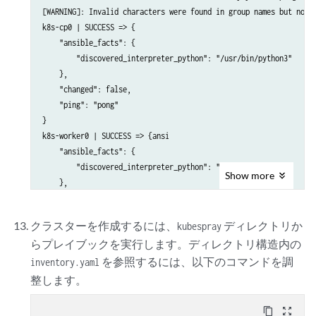
[WARNING]: Invalid characters were found in group names but not r
k8s-cp0 | SUCCESS => {

    "ansible_facts": {

        "discovered_interpreter_python": "/usr/bin/python3"

    },

    "changed": false,

    "ping": "pong"

}

k8s-worker0 | SUCCESS => {ansi

    "ansible_facts": {

        "discovered_interpreter_python": "/usr/bin/python3"

Show
more
    },

    "changed": false,

    "ping": "pong"

クラスターを作成するには、
ディレクトリか
kubespray
}

らプレイブックを実行します。ディレクトリ構造内の
k8s-worker1 | SUCCESS => {ansi

を参照するには、以下のコマンドを調
    "ansible_facts": {

inventory.yaml
        "discovered_interpreter_python": "/usr/bin/python3"

整します。
    },

    "changed": false,

content_copy
zoom_out_map