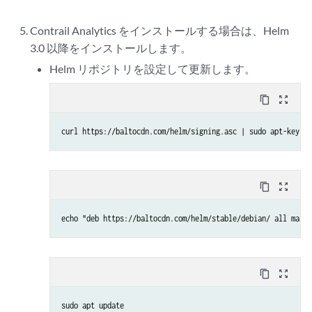
Contrail Analytics をインストールする場合は、Helm
3.0 以降をインストールします。
Helm リポジトリを設定して更新します。
content_copy
zoom_out_map
curl https://baltocdn.com/helm/signing.asc | sudo apt-key ad
content_copy
zoom_out_map
echo "deb https://baltocdn.com/helm/stable/debian/ all main"
content_copy
zoom_out_map
sudo apt update