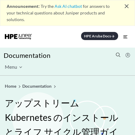
close
Announcement:
Try the
Ask AI chatbot
for answers to
your technical questions about Juniper products and
solutions.
HPE Aruba Docs
arrow_forward
Documentation
Menu
Home
Documentation
アップストリーム
Kubernetes のインストール
とライフ サイクル管理ガイ