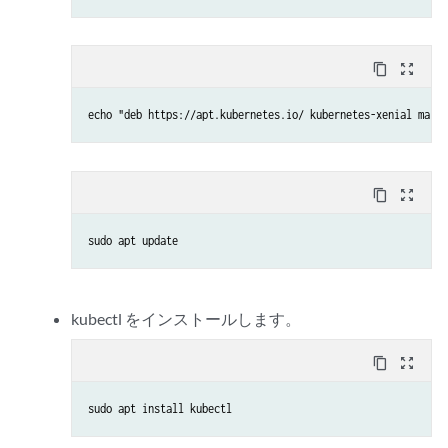
content_copy
zoom_out_map
echo "deb https://apt.kubernetes.io/ kubernetes-xenial main"
content_copy
zoom_out_map
sudo apt update
kubectl をインストールします。
content_copy
zoom_out_map
sudo apt install kubectl