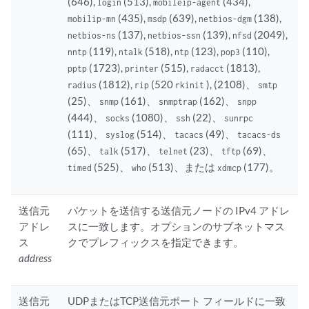
(646),
(513),
(434),
login
mobileip-agent
(435),
(639),
(138),
mobilip-mn
msdp
netbios-dgm
(137),
(139),
(2049),
netbios-ns
netbios-ssn
nfsd
(119),
(518),
(123),
(110),
nntp
ntalk
ntp
pop3
(1723),
(515),
(1813),
pptp
printer
radacct
(1812),
(520
), (2108)、
radius
rip
rkinit
smtp
(25)、
(161)、
(162)、
snmp
snmptrap
snpp
(444)、
(1080)、
(22)、
socks
ssh
sunrpc
(111)、
(514)、
(49)、
syslog
tacacs
tacacs-ds
(65)、
(517)、
(23)、
(69)、
talk
telnet
tftp
(525)、
(513)、または
(177)。
timed
who
xdmcp
送信元
パケットを送信する送信元ノードの IPv4 アドレ
アドレ
スに一致します。オプションのサブネットマス
ス
クでプレフィックスを指定できます。
address
送信元
UDPまたはTCP送信元ポート フィールドに一致