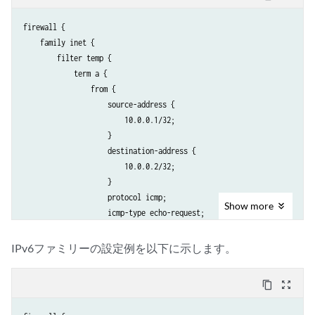
firewall { 

    family inet { 

        filter temp { 

            term a { 

                from { 

                    source-address { 

                        10.0.0.1/32; 

                    } 

                    destination-address { 

                        10.0.0.2/32; 

                    } 

                    protocol icmp; 

Show
more
                    icmp-type echo-request; 

                    source-port http; 

                    destination-port bgp; 

IPv6ファミリーの設定例を以下に示します。
                    tcp-flags fin; 

                } 

content_copy
zoom_out_map
                then { 

                    count c1; 
