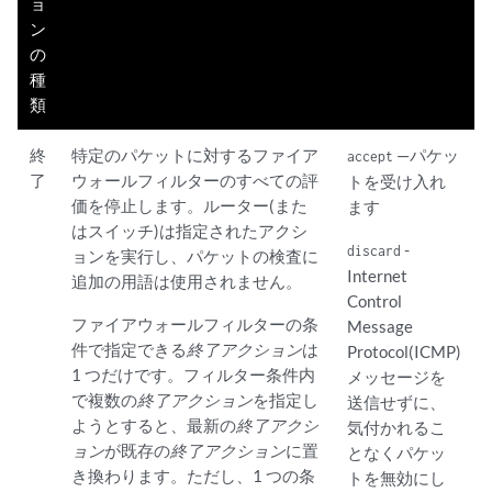
ョ
ン
の
種
類
終
特定のパケットに対するファイア
—パケッ
accept
了
ウォールフィルターのすべての評
トを受け入れ
価を停止します。ルーター(また
ます
はスイッチ)は指定されたアクシ
-
discard
ョンを実行し、パケットの検査に
Internet
追加の用語は使用されません。
Control
ファイアウォールフィルターの条
Message
件で指定できる
終了アクション
は
Protocol(ICMP)
1 つだけです。フィルター条件内
メッセージを
で複数の
終了アクション
を指定し
送信せずに、
ようとすると、最新の
終了アクシ
気付かれるこ
ョン
が既存の
終了アクション
に置
となくパケッ
き換わります。ただし、1 つの条
トを無効にし