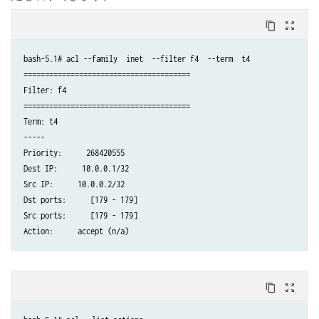
content_copy
zoom_out_map
bash-5.1# acl --family  inet  --filter f4  --term  t4 

======================================= 

Filter: f4 

======================================= 

Term: t4 

----- 

Priority:   268420555 

Dest IP:   10.0.0.1/32 

Src IP:   10.0.0.2/32 

Dst ports:   [179 - 179] 

Src ports:   [179 - 179] 

Action:   accept (n/a) 
content_copy
zoom_out_map