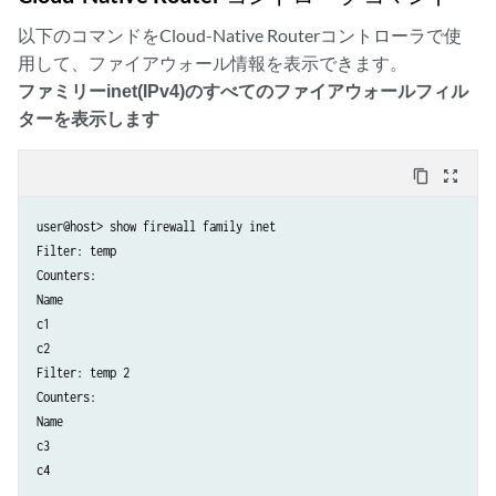
以下のコマンドをCloud-Native Routerコントローラで使
用して、ファイアウォール情報を表示できます。
ファミリーinet(IPv4)のすべてのファイアウォールフィル
ターを表示します
content_copy
zoom_out_map
user@host> show firewall family inet 

Filter: temp                                                    

Counters: 

Name                                                                 
c1                                                                   
c2                                                                   
Filter: temp 2                                                   

Counters: 

Name                                                                 
c3                                                                   
c4                                                                   