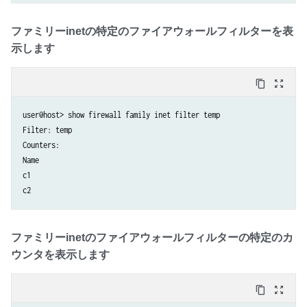
ファミリーinetの特定のファイアウォールフィルターを表
示します
content_copy
zoom_out_map
user@host> show firewall family inet filter temp 

Filter: temp                                                    

Counters: 

Name                                                                 
c1                                                                   
c2                                                                  
ファミリーinetのファイアウォールフィルターの特定のカ
ウンタを表示します
content_copy
zoom_out_map