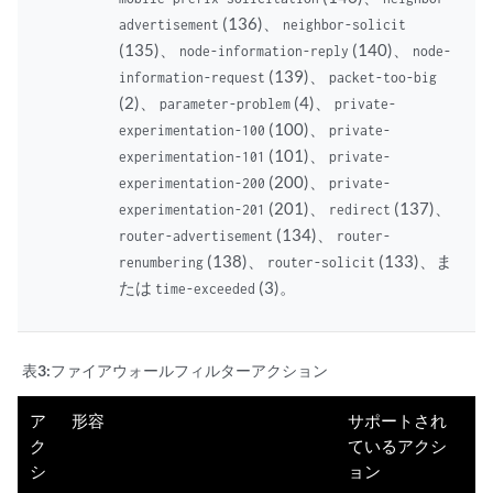
(136)、
advertisement
neighbor-solicit
(135)、
(140)、
node-information-reply
node-
(139)、
information-request
packet-too-big
(2)、
(4)、
parameter-problem
private-
(100)、
experimentation-100
private-
(101)、
experimentation-101
private-
(200)、
experimentation-200
private-
(201)、
(137)、
experimentation-201
redirect
(134)、
router-advertisement
router-
(138)、
(133)、ま
renumbering
router-solicit
たは
(3)。
time-exceeded
表3:
ファイアウォールフィルターアクション
ア
形容
サポートされ
ク
ているアクシ
シ
ョン