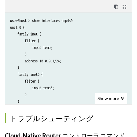
        } 

content_copy
zoom_out_map
    } 

user@host > show interfaces enp4s0   

unit 0 { 

    family inet { 

        filter { 

            input temp; 

        } 

        address 10.0.0.1/24; 

    } 

    family inet6 { 

        filter { 

            input temp6; 

        } 

Show
more
    } 

} 
トラブルシューティング
Cloud-Native Router コントローラ コマンド