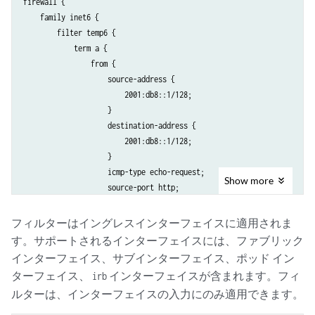
firewall { 

                    accept;           

    family inet6 { 

                } 

        filter temp6 { 

            } 

            term a { 

        } 

                from { 

    } 

                    source-address { 

                        2001:db8::1/128; 

                    } 

                    destination-address { 

                        2001:db8::1/128; 

                    } 

                    icmp-type echo-request; 

Show
more
                    source-port http; 

                    destination-port bgp; 

                    tcp-flags fin; 

フィルターはイングレスインターフェイスに適用されま
                } 

す。サポートされるインターフェイスには、ファブリック
                then { 

インターフェイス、サブインターフェイス、ポッド イン
                    count c1; 

ターフェイス、
インターフェイスが含まれます。フィ
irb
                    discard;          

ルターは、インターフェイスの入力にのみ適用できます。
                } 

            } 
