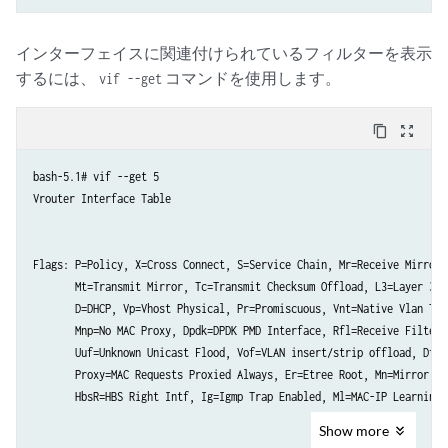
インターフェイスに関連付けられているフィルターを表示
するには、
コマンドを使用します。
vif --get
content_copy
zoom_out_map
bash-5.1# vif --get 5

Vrouter Interface Table

Flags: P=Policy, X=Cross Connect, S=Service Chain, Mr=Receive Mirror

       Mt=Transmit Mirror, Tc=Transmit Checksum Offload, L3=Layer 3, L
       D=DHCP, Vp=Vhost Physical, Pr=Promiscuous, Vnt=Native Vlan Tagg
       Mnp=No MAC Proxy, Dpdk=DPDK PMD Interface, Rfl=Receive Filteri
       Uuf=Unknown Unicast Flood, Vof=VLAN insert/strip offload, Df=D
       Proxy=MAC Requests Proxied Always, Er=Etree Root, Mn=Mirror wi
       HbsR=HBS Right Intf, Ig=Igmp Trap Enabled, Ml=MAC-IP Learning 
Show
more