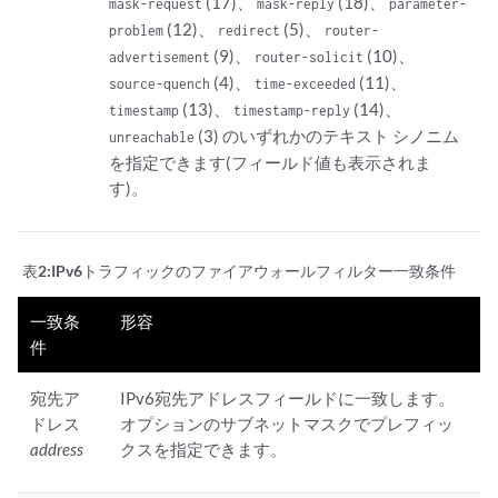
(17)、
(18)、
mask-request
mask-reply
parameter-
(12)、
(5)、
problem
redirect
router-
(9)、
(10)、
advertisement
router-solicit
(4)、
(11)、
source-quench
time-exceeded
(13)、
(14)、
timestamp
timestamp-reply
(3) のいずれかのテキスト シノニム
unreachable
を指定できます(フィールド値も表示されま
す)。
表2:
IPv6トラフィックのファイアウォールフィルター一致条件
一致条
形容
件
宛先ア
IPv6宛先アドレスフィールドに一致します。
ドレス
オプションのサブネットマスクでプレフィッ
address
クスを指定できます。