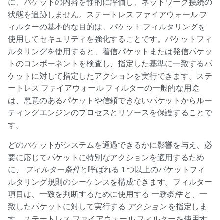
に、パケットの内容を静的に評価し、ネットワーク接続の
状態を追跡しません。ステートレス ファイアウォール フ
ィルターの基本的な目的は、パケット フィルタリングを
使用してセキュリティを強化することです。パケットフィ
ルタリングを使用すると、着信パケットまたは発信パケッ
トのコンポーネントを検査し、指定した基準に一致するパ
ケットに対して指定したアクションを実行できます。ステ
ートレス ファイアウォール フィルターの一般的な用途
は、悪意のあるパケットや信頼できないパケットからルー
ティングエンジンのプロセスとリソースを保護することで
す。
どのパケットがシステムを通過できるかに影響を与え、必
要に応じてパケットに特別なアクションを適用するため
に、
フィルター条件
と呼ばれる 1 つ以上のパケットフィ
ルタリング規則のシーケンスを構成できます。フィルター
項目は、一致を判断するために使用する
一致条件
と、一
致したパケットに対して実行する
アクション
を指定しま
す。ステートレス ファイアウォール フィルターを使用す