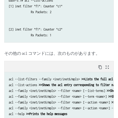
bash-5.1# acl --list-actions 

[1] inet filter "f1": Counter "c1" 

      Rx Packets: 2 

[2] inet filter "f1": Counter "c2" 

      Rx Packets: 1 
その他の
コマンドには、次のものがあります。
acl
content_copy
zoom_out_map
acl --list-filters --family <inet/inet6/mpls> 
>>Lists the full acl ta
acl --list-actions 
>>Shows the acl entry corresponding to filter name
acl --family <inet/inet6/mpls> --filter <name> [--list-terms] 
>>Shows
acl --family <inet/inet6/mpls> --filter <name> [--term <name>] 
>>Show
acl --family <inet/inet6/mpls> --filter <name> [--action <name>] 
>>Sh
acl --family <inet/inet6/mpls> --filter <name> [--action <name>] --cl
acl --help 
>>Prints the help messages