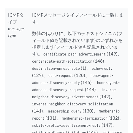
ICMPタ
ICMPメッセージタイプフィールドに一致しま
イプ
す。
message-
数値の代わりに、以下のテキストシノニム(フ
type
ィールド値も記載されています)のいずれかを
指定します(フィールド値も記載されていま
す)。
(149)、
certificate-path-advertisement
(148)、
certificate-path-solicitation
(1)、
destination-unreachable
echo-reply
(129)、
(128)、
echo-request
home-agent-
(145)、
address-discovery-reply
home-agent-
(144)、
address-discovery-request
inverse-
(142)、
neighbor-discovery-advertisement
inverse-neighbor-discovery-solicitation
(141)、
(130)、
membership-query
membership-
(131)、
(132)、
report
membership-termination
(147)、
mobile-prefix-advertisement-reply
(146)、
mobile-prefix-solicitation
neighbor-