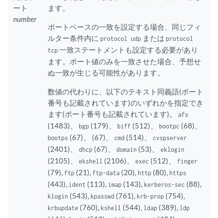
ート
ます。
number
ポートベースの一致を設定する場合、同じフィ
ルター条件内に
または
protocol udp
protocol
一致ステートメントも設定する必要があり
tcp
ます。ポート値のみを一致させた場合、予想せ
ぬ一致が生じる可能性があります。
数値の代わりに、以下のテキスト同義語(ポート
番号も記載されています)のいずれかを指定でき
ます(ポート番号も記載されています)。
afs
(1483)、
(179)、
(512)、
(68)、
bgp
biff
bootpc
(67)、 (67)、
(514)、
bootps
cmd
cvspserver
(2401)、
(67)、
(53)、
dhcp
domain
eklogin
(2105)、
(2106)、
(512)、
ekshell
exec
finger
(79),
(21),
(20),
(80),
ftp
ftp-data
http
https
(443),
(113),
(143),
(88),
ident
imap
kerberos-sec
(543),
(761),
(754),
klogin
kpasswd
krb-prop
(760),
(544),
(389),
krbupdate
kshell
ldap
ldp