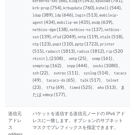
(88),
(543),
(761),
kerberos-sec
klogin
kpasswd
(754),
(760),
(544),
krb-prop
krbupdate
kshell
(389),
(646),
(513),
ldap
ldp
login
mobileip-
(434),
(435),
(639),
agent
mobilip-mn
msdp
(138),
(137),
netbios-dgm
netbios-ns
netbios-
(139),
(2049),
(119),
(518),
ssn
nfsd
nntp
ntalk
(123),
(110),
(1723),
ntp
pop3
pptp
printer
(515),
(1813),
(1812),
(520
radacct
radius
rip
), (2108)、
(25)、
(161)、
rkinit
smtp
snmp
(162)、
(444)、
(1080)、
snmptrap
snpp
socks
(22)、
(111)、
(514)、
ssh
sunrpc
syslog
tacacs
(49)、
(65)、
(517)、
tacacs-ds
talk
telnet
(23)、
(69)、
(525)、
(513)、ま
tftp
timed
who
たは
(177)。
xdmcp
送信元
パケットを送信する送信元ノードの IPv6 アド
アドレ
レスに一致します。オプションのサブネット
ス
マスクでプレフィックスを指定できます。
address