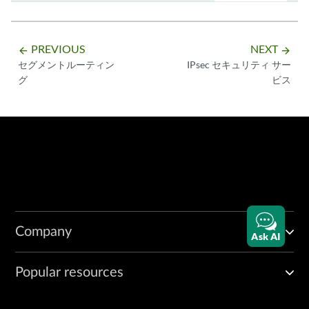
vif0/5      PCI: 0000:07:00.0 NH: 10 MTU: 9000

            Type:Physical HWaddr:02:8b:65:44:27:bd IPaddr:0.0.0.0

            DDP: OFF SwLB: ON

PREVIOUS
NEXT
arrow_backward
arrow_forward
            Vrf:0 Mcast Vrf:0 Flags:L3L2Vof QOS:0 Ref:9

セグメントルーティン
IPsec セキュリティ サー
            RX device packets:8807  bytes:374638 errors:0

グ
ビス
            RX port   packets:8806 errors:0

            RX queue errors to lcore 0 0 0 0 0 0 0 0 0 0 0 0 0 0 0

            Fabric Interface: 0000:07:00.0  Status: UP  Driver: 0000:0
            RX packets:8806  bytes:374596 errors:0

            TX packets:2  bytes:240 errors:0

            Drops:0

            TX queue  packets:2 errors:0

            TX port   packets:2 errors:0

            TX device packets:8  bytes:912 errors:0

inet acl f1

Company
Ask AI
            inet6 acl f1v6
Popular resources