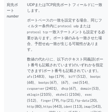
宛先ポ
UDPまたはTCP宛先ポート フィールドに一致
ート
します。
number
ポートベースの一致を設定する場合、同じフ
ィルター条件内に
または
protocol udp
一致ステートメントも設定する必
protocol tcp
要があります。ポート値のみを一致させた場
合、予想せぬ一致が生じる可能性がありま
す。
数値の代わりに、以下のテキスト同義語(ポー
ト番号も記載されています)のいずれかを指定
できます(ポート番号も記載されています)。
(1483)、
(179)、
(512)、
afs
bgp
biff
bootpc
(68)、
(67)、 (67)、
(514)、
bootps
cmd
(2401)、
(67)、
(53)、
cvspserver
dhcp
domain
(2105)、
(2106)、
eklogin
ekshell
exec
(512)、
(79),
(21),
(20),
finger
ftp
ftp-data
(80),
(443),
(113),
(143),
http
https
ident
imap