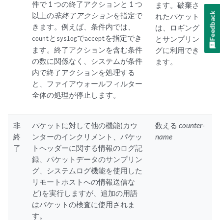
件で 1 つの終了アクションと 1 つ
ます。破棄さ
Feedback
以上の
非終了アクション
を指定で
れたパケット
きます。例えば、条件内では、
は、ロギング
と
で
を指定でき
count
syslog
accept
とサンプリン
ます。終了アクションを含む条件
グに利用でき
の数に関係なく、システムが条件
ます。
内で終了アクションを処理する
と、ファイアウォールフィルター
全体の処理が停止します。
非
パケットに対して他の機能(カウ
数える
counter-
終
ンターのインクリメント、パケッ
name
了
トヘッダーに関する情報のログ記
録、パケットデータのサンプリン
グ、システムログ機能を使用した
リモートホストへの情報送信な
ど)を実行しますが、追加の用語
はパケットの検査に使用されま
す。