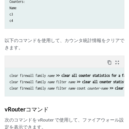
Counters: 

Name                                                                 
c3                                                                   
c4                                                                   
以下のコマンドを使用して、カウンタ統計情報をクリアで
きます。
content_copy
zoom_out_map
clear firewall family 
name
>> clear all counter statistics for a fami
clear firewall family 
name
 filter 
name
>> clear all counter statistic
clear firewall family 
name
 filter 
name
 count 
counter-name
>> clear st
vRouterコマンド
次のコマンドを vRouter で使用して、ファイアウォール設
定を表示できます。