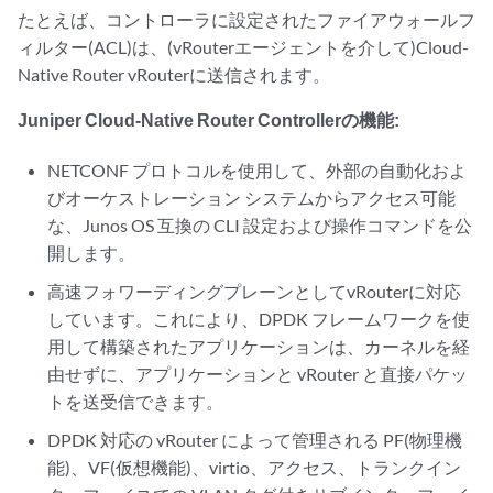
たとえば、コントローラに設定されたファイアウォールフ
ィルター(ACL)は、(vRouterエージェントを介して)Cloud-
Native Router vRouterに送信されます。
Juniper Cloud-Native Router Controllerの機能:
NETCONF プロトコルを使用して、外部の自動化およ
びオーケストレーション システムからアクセス可能
な、Junos OS 互換の CLI 設定および操作コマンドを公
開します。
高速フォワーディングプレーンとしてvRouterに対応
しています。これにより、DPDK フレームワークを使
用して構築されたアプリケーションは、カーネルを経
由せずに、アプリケーションと vRouter と直接パケッ
トを送受信できます。
DPDK 対応の vRouter によって管理される PF(物理機
能)、VF(仮想機能)、virtio、アクセス、トランクイン