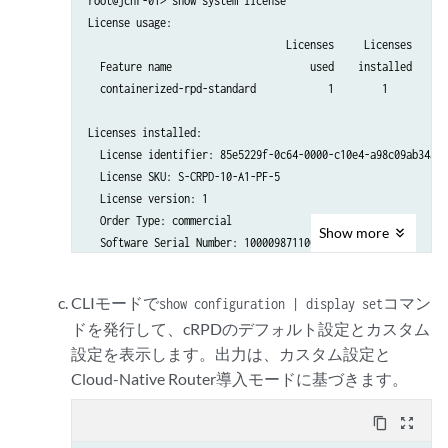
root@jcnr-01> show system license

License usage:

                                 Licenses     Licenses    Li
  Feature name                       used    installed      
  containerized-rpd-standard            1        1          
Licenses installed:

  License identifier: 85e5229f-0c64-0000-c10e4-a98c09ab34a1

  License SKU: S-CRPD-10-A1-PF-5

  License version: 1

  Order Type: commercial

Show
more
  Software Serial Number: 1000098711000-iHpgf

  Customer ID: Juniper Networks Inc.

  License count: 15000

CLIモードで
コマン
show configuration | display set
  Features:

ドを発行して、cRPDのデフォルト設定とカスタム
    containerized-rpd-standard - Containerized routing proto
設定を表示します。出力は、カスタム設定と
      date-based, 2022-08-21 17:00:00 PDT - 2027-09-20 16:59
Cloud-Native Router導入モードに基づきます。
content_copy
zoom_out_map