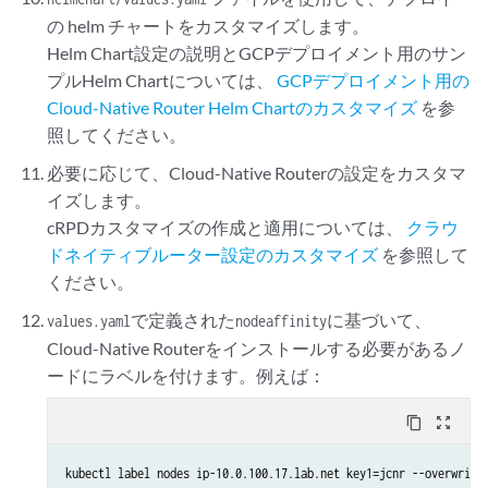
の helm チャートをカスタマイズします。
Helm Chart設定の説明とGCPデプロイメント用のサン
プルHelm Chartについては、
GCPデプロイメント用の
Cloud-Native Router Helm Chartのカスタマイズ
を参
照してください。
必要に応じて、Cloud-Native Routerの設定をカスタマ
イズします。
cRPDカスタマイズの作成と適用については、
クラウ
ドネイティブルーター設定のカスタマイズ
を参照して
ください。
で定義された
に基づいて、
values.yaml
nodeaffinity
Cloud-Native Routerをインストールする必要があるノ
ードにラベルを付けます。例えば：
content_copy
zoom_out_map
kubectl label nodes ip-10.0.100.17.lab.net key1=jcnr --overwrite