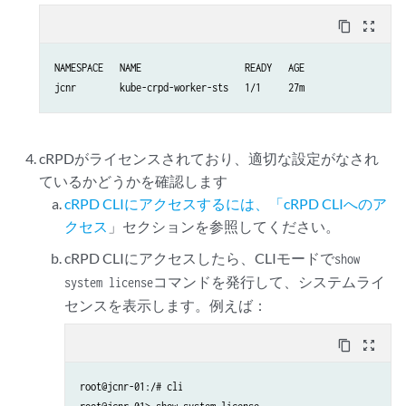
content_copy
zoom_out_map
NAMESPACE   NAME                   READY   AGE

jcnr        kube-crpd-worker-sts   1/1     27m
cRPDがライセンスされており、適切な設定がなされ
ているかどうかを確認します
cRPD CLIにアクセスするには、「cRPD CLIへのア
クセス
」セクションを参照してください。
cRPD CLIにアクセスしたら、CLIモードで
show
コマンドを発行して、システムライ
system license
センスを表示します。例えば：
content_copy
zoom_out_map
root@jcnr-01:/# cli
