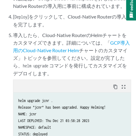
Feedback
Native Routerの導入用に事前に構成されています。
[
]をクリックして、Cloud-Native Routerの導入
Deploy
を完了します。
導入したら、Cloud-Native RouterのHelmチャートを
カスタマイズできます。詳細については、「
GCP導入
用のCloud-Native Router Helm
チャートのカスタマイ
ズ」トピックを参照してください。設定が完了した
ら、
コマンドを発行してカスタマイズを
helm upgrade
デプロイします。
content_copy
zoom_out_map
helm upgrade jcnr .

Release "jcnr" has been upgraded. Happy Helming!

NAME: jcnr

LAST DEPLOYED: Thu Dec 21 03:58:28 2023

NAMESPACE: default

STATUS: deployed
