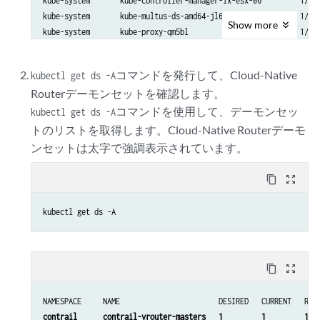
kube-system       kube-controller-manager-ix-esx-06         1/1  
kube-system       kube-multus-ds-amd64-jl69w                1/1  
Show
more
kube-system       kube-proxy-qm5bl                          1/1  
kube-system       kube-scheduler-ix-esx-06                  1/1  
kube-system       nodelocaldns-bntfp                        1/1 
コマンドを発行して、Cloud-Native
kubectl get ds -A
Routerデーモンセットを確認します。
コマンドを使用して、デーモンセッ
kubectl get ds -A
トのリストを取得します。Cloud-Native Routerデーモ
ンセットは太字で強調表示されています。
content_copy
zoom_out_map
kubectl get ds -A
content_copy
zoom_out_map
contrail      contrail-vrouter-masters   1         1         1   