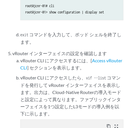
root@jcnr-01# cli          

root@jcnr-01> show configuration | display set 
コマンドを入力して、ポッド シェルを終了し
exit
ます。
vRouter インターフェイスの設定を確認します
vRouter CLI にアクセスするには、[
Access vRouter
CLI
] セクションを表示します。
vRouter CLI にアクセスしたら、
コマン
vif --list
ドを発行して vRouter インターフェイスを表示し
ます。出力は、Cloud-Native Routerの導入モード
と設定によって異なります。ファブリックインタ
ーフェイスを1つ設定したL3モードの導入例を以
下に示します。
content_copy
zoom_out_map