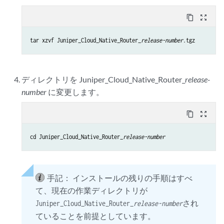
content_copy
zoom_out_map
tar xzvf Juniper_Cloud_Native_Router_
release-number
.tgz
ディレクトリを Juniper_Cloud_Native_Router_
release-
number
に変更します。
content_copy
zoom_out_map
cd Juniper_Cloud_Native_Router_
release-number
手記：
インストールの残りの手順はすべ
て、現在の作業ディレクトリが
され
Juniper_Cloud_Native_Router_
release-number
ていることを前提としています。