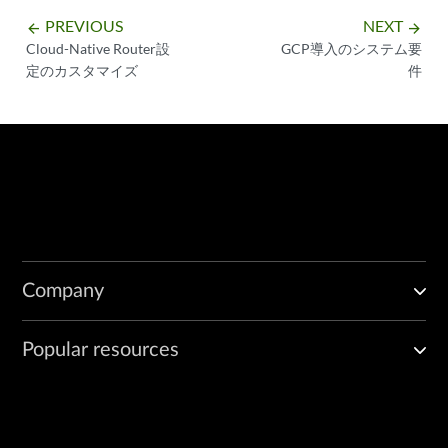
PREVIOUS
NEXT
arrow_backward
arrow_forward
vif0/1      PCI: 0000:5a:02.1 (Speed 10000, Duplex 1) NH: 6 
Cloud-Native Router設
GCP導入のシステム要
            Type:Physical HWaddr:ba:9c:0f:ab:e2:c9 IPaddr:0.
定のカスタマイズ
件
            DDP: OFF SwLB: ON

            Vrf:0 Mcast Vrf:0 Flags:L3L2Vof QOS:0 Ref:12

            RX port   packets:66 errors:0

            RX queue errors to lcore 0 0 0 0 0 0 0 0 0 0 0 0
            Fabric Interface: 0000:5a:02.1  Status: UP  Driv
            RX packets:66  bytes:5116 errors:0

            TX packets:0  bytes:0 errors:0

            Drops:0

vif0/2      PMD: eno3v1 NH: 9 MTU: 9000

Company
            Type:Host HWaddr:ba:9c:0f:ab:e2:c9 IPaddr:0.0.0.0
            DDP: OFF SwLB: ON

            Vrf:0 Mcast Vrf:65535 Flags:L3L2DProxyEr QOS:-1 
Popular resources
            RX queue errors to lcore 0 0 0 0 0 0 0 0 0 0 0 0
            RX packets:0  bytes:0 errors:0

            TX packets:66  bytes:5116 errors:0

            Drops:0
