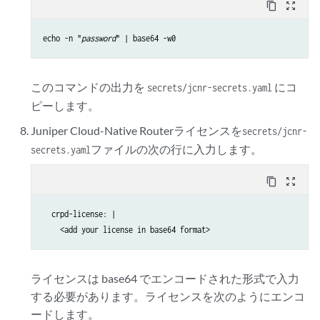
content_copy
zoom_out_map
echo -n "
password
" | base64 -w0
このコマンドの出力を
にコ
secrets/jcnr-secrets.yaml
ピーします。
Juniper Cloud-Native Routerライセンスを
secrets/jcnr-
ファイルの次の行に入力します。
secrets.yaml
content_copy
zoom_out_map
  crpd-license: |

    <add your license in base64 format>
ライセンスは base64 でエンコードされた形式で入力
する必要があります。ライセンスを次のようにエンコ
ードします。