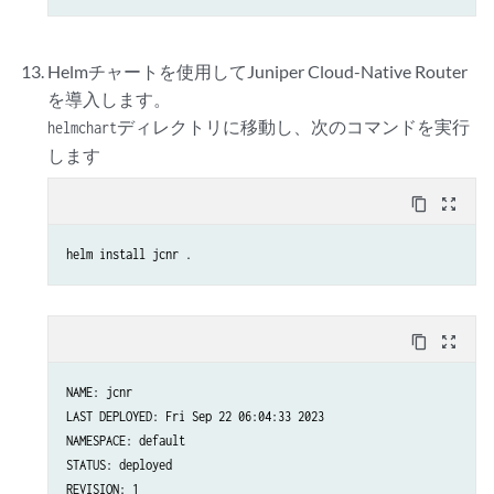
Helmチャートを使用してJuniper Cloud-Native Router
を導入します。
ディレクトリに移動し、次のコマンドを実行
helmchart
します
content_copy
zoom_out_map
helm install jcnr .
content_copy
zoom_out_map
NAME: jcnr

LAST DEPLOYED: Fri Sep 22 06:04:33 2023

NAMESPACE: default

STATUS: deployed

REVISION: 1
