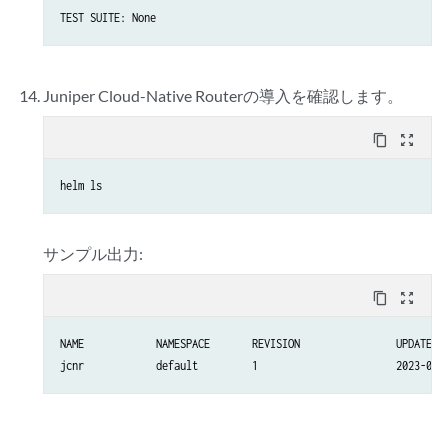
TEST SUITE: None
Juniper Cloud-Native Routerの導入を確認します。
content_copy
zoom_out_map
helm ls
サンプル出力:
content_copy
zoom_out_map
NAME		NAMESPACE	REVISION		UPDATED                                	STATUS  		CHART                  	APP VERSION
