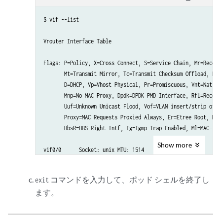
$ vif --list 

Vrouter Interface Table

Flags: P=Policy, X=Cross Connect, S=Service Chain, Mr=Receiv
       Mt=Transmit Mirror, Tc=Transmit Checksum Offload, L3=
       D=DHCP, Vp=Vhost Physical, Pr=Promiscuous, Vnt=Native
       Mnp=No MAC Proxy, Dpdk=DPDK PMD Interface, Rfl=Receiv
       Uuf=Unknown Unicast Flood, Vof=VLAN insert/strip offl
       Proxy=MAC Requests Proxied Always, Er=Etree Root, Mn=
       HbsR=HBS Right Intf, Ig=Igmp Trap Enabled, Ml=MAC-IP 
Show
more
vif0/0      Socket: unix MTU: 1514

            Type:Agent HWaddr:00:00:5e:00:01:00

            Vrf:65535 Flags:L2 QOS:-1 Ref:3

コマンドを入力して、ポッド シェルを終了し
exit
            RX queue errors to lcore 0 0 0 0 0 0 0 0 0 0 0 0
ます。
            RX packets:0  bytes:0 errors:0

            TX packets:0  bytes:0 errors:0

            Drops:0
