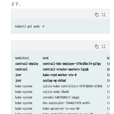
ます。
content_copy
zoom_out_map
kubectl get pods -A
content_copy
zoom_out_map
NAMESPACE         NAME                                      READ
contrail-deploy   contrail-k8s-deployer-579cd5bc74-g27gs    1/1  
contrail          contrail-vrouter-masters-lqjqk            3/3  
jcnr              kube-crpd-worker-sts-0                    1/1  
jcnr              syslog-ng-ds5qd                           1/1 
kube-system       calico-kube-controllers-5f4fd8666-m78hk   1/1  
kube-system       calico-node-28w98                         1/1  
kube-system       coredns-54bf8d85c7-vkpgs                  1/1  
kube-system       dns-autoscaler-7944dc7978-ws9fn           1/1  
kube-system       kube-apiserver-ix-esx-06                  1/1  