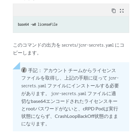
content_copy
zoom_out_map
base64 -w0 
licenseFile
このコマンドの出力を
にコ
secrets/jcnr-secrets.yaml
ピーします。
手記：
アカウント チームからライセンス
ファイルを取得し、上記の手順に従って
jcnr-
ファイルにインストールする必要
secrets.yaml
があります。
ファイルに適
jcnr-secrets.yaml
切なbase64エンコードされたライセンスキー
とrootパスワードがないと、cRPD Podは実行
状態にならず、CrashLoopBackOff状態のまま
になります。