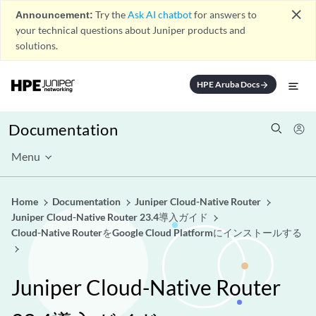
close
Announcement:
Try the
Ask AI chatbot
for answers to
your technical questions about Juniper products and
solutions.
HPE Aruba Docs
arrow_forward
Documentation
Menu
Home
Documentation
Juniper Cloud-Native Router
Juniper Cloud-Native Router 23.4導入ガイド
Cloud-Native RouterをGoogle Cloud Platformにインストールする
Juniper Cloud-Native Router