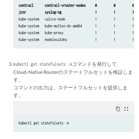
contrail      contrail-vrouter-nodes     0         0         0   
jcnr          syslog-ng                  1         1         1  
kube-system   calico-node                1         1         1   
kube-system   kube-multus-ds-amd64       1         1         1   
kube-system   kube-proxy                 1         1         1   
コマンドを発行して、
kubectl get statefulsets -A
Cloud-Native Routerのステートフルセットを検証しま
す。
コマンドの出力は、ステートフルセットを提供しま
す。
content_copy
zoom_out_map
kubectl get statefulsets -A