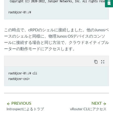
 Copyright (C) 2020-2022, Juniper Networks, Inc. All rights reserved.

                                                                      
root@jcnr-01:/#
この時点で、cRPDのシェルに接続しました。他のJunosベ
ースのシェルと同様に、物理Junos OSデバイスのコンソ
ールに接続する場合と同じ方法で、クラウドネイティブル
ーターの動作モードにアクセスします。
content_copy
zoom_out_map
root@jcnr-01:/# cli

root@jcnr-cni>
PREVIOUS
NEXT
arrow_backward
arrow_forward
Introspectによるトラブ
vRouter CLIにアクセス