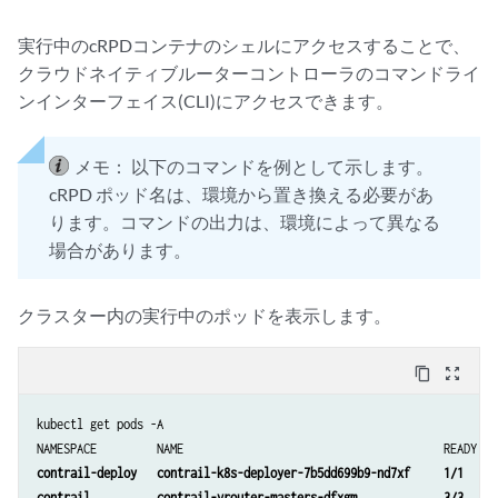
実行中のcRPDコンテナのシェルにアクセスすることで、
クラウドネイティブルーターコントローラのコマンドライ
ンインターフェイス(CLI)にアクセスできます。
メモ：
以下のコマンドを例として示します。
cRPD ポッド名は、環境から置き換える必要があ
ります。コマンドの出力は、環境によって異なる
場合があります。
クラスター内の実行中のポッドを表示します。
content_copy
zoom_out_map
kubectl get pods -A

contrail-deploy   contrail-k8s-deployer-7b5dd699b9-nd7xf     1/1     
contrail          contrail-vrouter-masters-dfxgm             3/3     