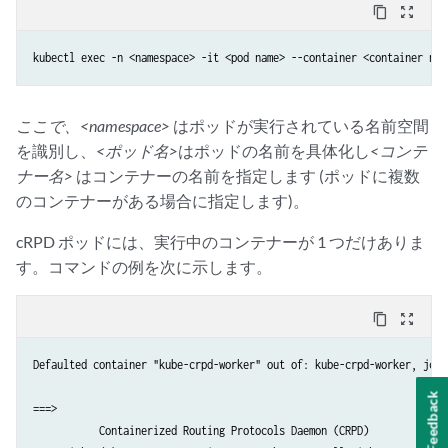
content_copy
zoom_out_map
kubectl exec -n <namespace> -it <pod name> --container <container nam
ここで、<namespace>
はポッドが実行されている名前空間
を識別し、
<ポッド名>
はポッドの名前を具体化し
<コンテ
ナー名>
はコンテナーの名前を指定します (ポッドに複数
のコンテナーがある場合に指定します)。
cRPD ポッドには、実行中のコンテナーが 1 つだけありま
す。コマンドの例を次に示します。
content_copy
zoom_out_map
Defaulted container "kube-crpd-worker" out of: kube-crpd-worker, jcnr
Feedback
===>

           Containerized Routing Protocols Daemon (CRPD)
