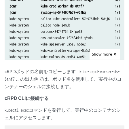
jcnr              kube-crpd-worker-ds-8tnf7                  1/1     
jcnr              syslog-ng-54749b7b77-v24hq                 1/1     
kube-system       calico-kube-controllers-57b9767bdb-5wbj6   1/1     
kube-system       calico-node-j4m5b                          1/1     
kube-system       coredns-8474476ff8-fpw78                   1/1     
kube-system       dns-autoscaler-7f76f4dd6-q5vdp             1/1     
kube-system       kube-apiserver-5a5s5-node2                 1/1     
kube-system       kube-controller-manager-5a5s5-node2        1/1     
Show
more
kube-system       kube-multus-ds-amd64-4zm5k                 1/1     
kube-system       kube-proxy-l6xm8                           1/1     
kube-system       kube-scheduler-5a5s5-node2                 1/1     
cRPDポッドの名前をコピーします—
kube-crpd-worker-ds-
kube-system       nodelocaldns-6kwg5                         1/1     
この出力例では。ポッド名を使用して、実行中のコ
8tnf7
ンテナーのシェルに接続します。
cRPD CLIに接続する
コマンドを発行して、実行中のコンテナのシ
kubectl exec
ェルにアクセスします。