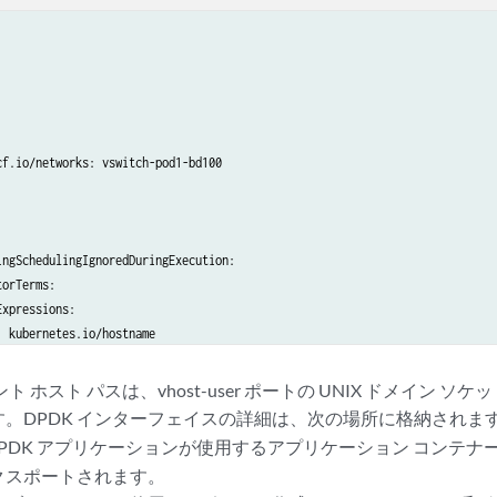
"static",

es":[

ress":"99.61.0.2/16",

eway":"99.61.0.1"

f.io/networks: vswitch-pod1-bd100

ress":"1234::99.61.0.2/120",

eway":"1234::99.61.0.1"

ngSchedulingIgnoredDuringExecution:

orTerms:

xpressions:

 kubernetes.io/hostname

g":"/etc/kubernetes/kubelet.conf"

ator: In

es:

 ホスト パスは、vhost-user ポートの UNIX ドメイン ソケ
kind-worker

。DPDK インターフェイスの詳細は、次の場所に格納されま
PDK アプリケーションが使用するアプリケーション コンテナ
クスポートされます。
u:latest
