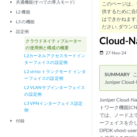
共通機能(すべての導入モード)
play_arrow
このページは、
供するために合
L2 機能
play_arrow
はできかねます
L3 の機能
play_arrow
ださい. ダウンロ
設定例
play_arrow
Cloud
クラウドネイティブルーター
の使用例と構成の概要
27-Nov-24
date_range
L2カーネルアクセスモードイン
ターフェイスの設定例
L2 virtio トランクモード インタ
ーフェイスの設定例
Juniper C
L2 VLANサブインターフェイス
の設定例
Juniper Cl
L3 VPNインターフェイス設定
トワーク機能(C
例
では、ノード上
付録
play_arrow
ーフェイスを介し
DPDK vho