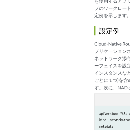
を使用するアプリケ
プのワークロー
定例を示します
設定例
Cloud-Nati
プリケーションポ
ネットワーク添付
ーフェイスを設
インスタンスなど
ごとに 1 つ)
す。次に、NAD
apiVersion: "k8s.c
kind: NetworkAttac
metadata:
