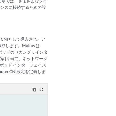
。この章では、さまざまなタイ
タンスに接続するための設
カンダリCNIとして導入され、ア
ます。Multus は、
ンポッドのセカンダリインタ
の割り当て、ネットワーク
はポッド インターフェイス
Router CNI設定を定義しま
content_copy
zoom_out_map