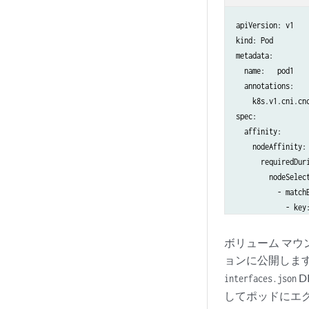
        },

        "ipam": {

apiVersion: v1

          "type": 
kind: Pod

          "address
metadata:

            {

  name:   pod1

              "add
  annotations:

              "gat
    k8s.v1.cni.cnc
            },

spec:

            {

  affinity:

              "add
    nodeAffinity:

              "gat
      requiredDuri
            }

        nodeSelect
          ]

          - matchE
        },

            - key:
        "kubeConfi
              oper
      }

              valu
ボリューム マウント
    ]

                - 
ョンに公開します
  }'
  containers:

D
interfaces.json
    - name: pod1

してポッドにエ
      image: ubunt