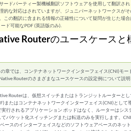
サードパーティー製機械翻訳ソフトウェアを使用して翻訳され
理的な対応はされていますが、ジュニパーネットワークスがそ
。この翻訳に含まれる情報の正確性について疑問が生じた場合
ード可能なPDF (英語版のみ).
-Native Routerのユースケー
この章では、コンテナネットワークインターフェイス(CNI)モ
loud-Native Routerのさまざまなユースケースの設定例について
oud-Native Routerは、仮想スイッチまたはトランジットルー
NF)またはコンテナネットワークインターフェイス(CNI)として
で実行されるアプリケーション ポッドはなく、ルーターはシス
てパケット化スイッチングまたは転送のみを実行します。CNIモード
st-userベースのインターフェイスなどのソフトウェアベースのネ