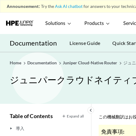
Announcement:
Try the
Ask AI chatbot
for answers to your technica
Solutions
Products
Servi
Documentation
License Guide
Quick Star
Home
Documentation
Juniper Cloud-Native Router
ジュニ
ジュニパークラウドネイティブ
keyboard_arrow_left
Table of Contents
Expand all
この機械翻訳はお役
導入
play_arrow
免責事項: