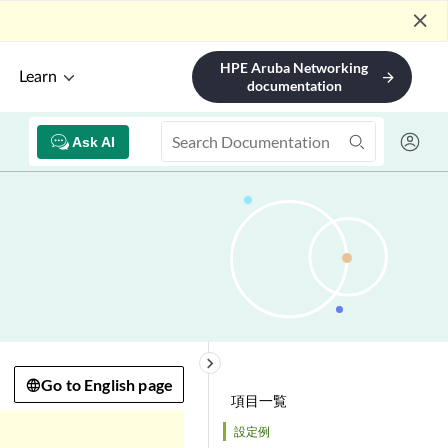
close
HPE Aruba Networking
Learn
arrow_forward
documentation
Ask AI
keyboard_arrow_right
Go to English page
項目一覧
設定例