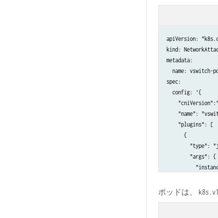
apiVersion: "k8s.c
kind: NetworkAttac
metadata:

  name: vswitch-po
spec:

  config: '{

    "cniVersion":"
    "name": "vswit
    "plugins": [

      {

        "type": "j
        "args": {

          "instanc
          "instanc
	   "interfaceType": "veth",

ポッドは、
k8s.v
          "bridgeD
          "bridgeV