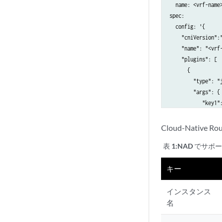
  name: <vrf-name>
spec:

  config: '{

    "cniVersion":"
    "name": "<vrf-
    "plugins": [

      {

        "type": "j
        "args": {

           "key1":
           "key2",
           ....		   

Cloud-Nat
        },

表 1:
NAD でサポ
		"ipam": {

          "type": 
キー
		  ....

        },

		"kubeConfig":"/etc/kubernetes/kubelet.conf"

インスタンス
      }

名
    ]
