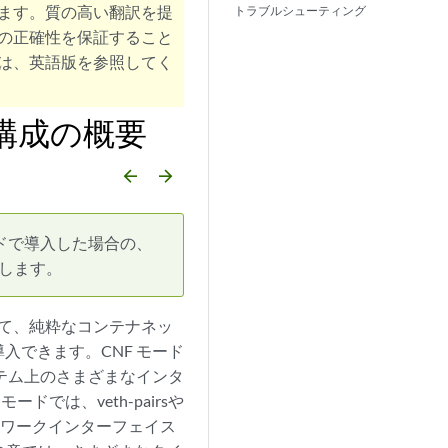
ます。質の高い翻訳を提
トラブルシューティング
の正確性を保証すること
は、英語版を参照してく
スと構成の概要
arrow_backward
arrow_forward
ードで導入した場合の、
説明します。
ターとして、純粋なコンテナネッ
導入できます。CNF モード
テム上のさまざまなインタ
では、veth-pairsや
ットワークインターフェイス