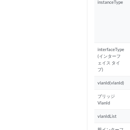
  }'
instanceType
interfaceType
(インターフ
ェイス タイ
プ)
vlanId(vlanId)
ブリッジ
VlanId
vlanIdList
親インターフ