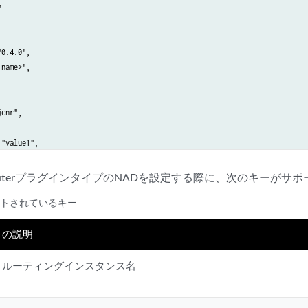


0.4.0",

name>",

cnr",

"value1",

"value2",

ive RouterプラグインタイプのNADを設定する際に、次のキーが
ートされているキー
"<ipam-type>",

の説明
ルーティングインスタンス名