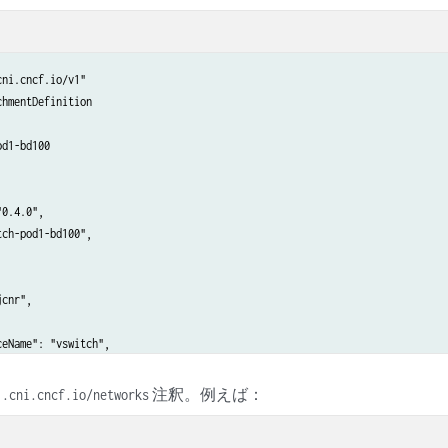
ni.cncf.io/v1"

hmentDefinition

d1-bd100

0.4.0",

ch-pod1-bd100",

cnr",

eName": "vswitch",

eType": "virtual-switch",

注釈。例えば：
1.cni.cncf.io/networks
omain": "bd100",

lanId": "100"
