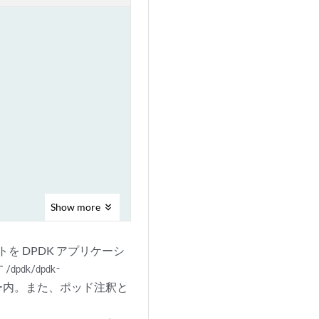
Show
more
ットを DPDK アプリケーシ
す
/dpdk/dpdk-
ー内。また、ポッド注釈と