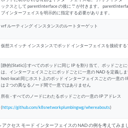
ックスとして parentInterface の後に "." が付きます。 parentIn
ブインターフェイスを明示的に指定する必要があります。
vrf ルーティング インスタンスのルートターゲット
仮想スイッチ インスタンスでポッド インターフェイスを接続する
[静的(Static)]:すべてのポッドに同じ IP を割り当て、ポッドごと
は、インターフェイスごとにポッドごとに一意の NAD を定義しま
host-local:同じホスト上のポッド インターフェイスごとの一意の I
は 2 つの異なるノード間で一意ではありません
所在 - すべてのノードにわたるポッドごとの一意の IP アドレス
(
https://github.com/k8snetworkplumbingwg/whereabouts
)
ル アクセス モード インターフェイスの NAD の例を考えてみま