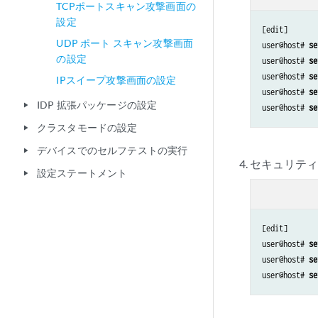
TCPポートスキャン攻撃画面の
設定
[edit]

UDP ポート スキャン攻撃画面
user@host# 
se
の設定
user@host# 
se
user@host# 
se
IPスイープ攻撃画面の設定
user@host# 
se
IDP 拡張パッケージの設定
play_arrow
user@host# 
se
クラスタモードの設定
play_arrow
デバイスでのセルフテストの実行
play_arrow
セキュリティ
設定ステートメント
play_arrow
[edit]

user@host# 
se
user@host# 
se
user@host# 
se