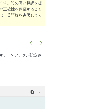
ます。質の高い翻訳を提
の正確性を保証すること
は、英語版を参照してく
arrow_backward
arrow_forward
。FIN フラグが設定さ
。
content_copy
zoom_out_map