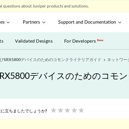
l questions about Juniper products and solutions.
ces
Partners
Support and Documentation
ts
Validated Designs
For Developers
New
、およびSRX5800デバイスのためのコモンクライテリアガイド
ネットワー
およびSRX5800デバイスのための
star
star
star
star
star
に立ちましたでしょうか?