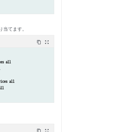
り当てます。
content_copy
zoom_out_map
ces all
l
vices all
all
content_copy
zoom_out_map