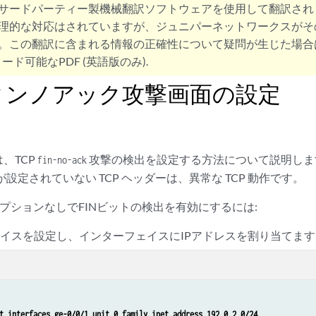
サードパーティー製機械翻訳ソフトウェアを使用して翻訳され
理的な対応はされていますが、ジュニパーネットワークスがそ
。この翻訳に含まれる情報の正確性について疑問が生じた場合
ード可能なPDF (英語版のみ).
フィンノアック攻撃画面の設定
、TCP
攻撃の検出を設定する方法について説明します
fin-no-ack
が設定されていない TCP ヘッダーは、異常な TCP 動作です。
SオプションなしでFINビットの検出を有効にするには:
イスを設定し、インターフェイスにIPアドレスを割り当てます
t interfaces ge-0/0/1 unit 0 family inet address 192.0.2.0/24