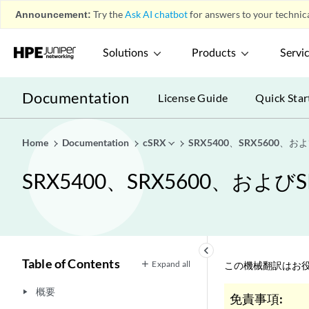
Announcement:
Try the
Ask AI chatbot
for answers to your technica
Solutions
Products
Servi
Documentation
License Guide
Quick Star
Home
Documentation
cSRX
SRX5400、SRX5600
SRX5400、SRX5600、
keyboard_arrow_left
Table of Contents
Expand all
この機械翻訳はお役
概要
play_arrow
免責事項: