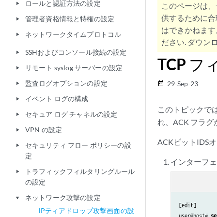
ロールと認証方法の設定
play_arrow
このページは、
供するために合
管理者資格情報と特権の設定
play_arrow
はできかねます
ネットワークタイムプロトコル
play_arrow
ださい. ダウンロ
SSHおよびコンソール接続の設定
play_arrow
TCP 
リモート syslog サーバーの設定
play_arrow
監査ログオプションの設定
29-Sep-23
date_range
play_arrow
イベント ログの構成
play_arrow
このトピックでは
セキュア ログ チャネルの設定
play_arrow
れ、ACK フラグ
VPN の設定
play_arrow
ACKビットID
セキュリティ フロー ポリシーの設
play_arrow
定
インターフェ
トラフィックフィルタリングルール
play_arrow
の設定
ネットワーク攻撃の設定
play_arrow
[edit]

IPティアドロップ攻撃画面の設
user@host# 
se