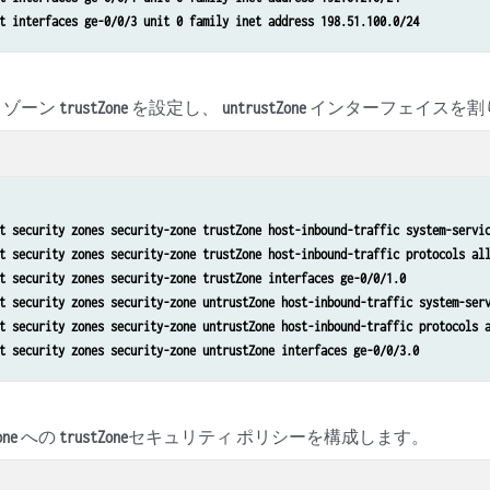
t interfaces ge-0/0/3 unit 0 family inet address 198.51.100.0/24
 ゾーン
を設定し、
インターフェイスを割
trustZone
untrustZone
t security zones security-zone trustZone host-inbound-traffic system-servi
t security zones security-zone trustZone host-inbound-traffic protocols al
t security zones security-zone trustZone interfaces ge-0/0/1.0
t security zones security-zone untrustZone host-inbound-traffic system-ser
t security zones security-zone untrustZone host-inbound-traffic protocols 
t security zones security-zone untrustZone interfaces ge-0/0/3.0
への
セキュリティ ポリシーを構成します。
one
trustZone