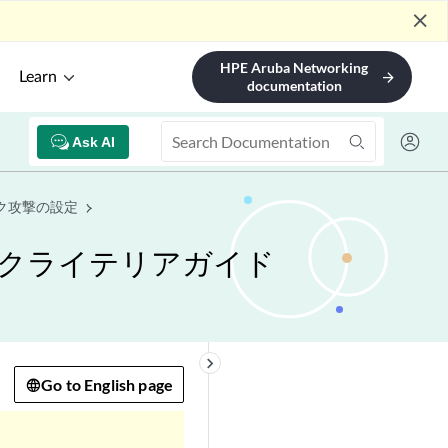
close
HPE Aruba Networking
Learn
arrow_forward
documentation
Ask AI
ク攻撃の設定
コモンクライテリアガイド
keyboard_arrow_right
Go to English page