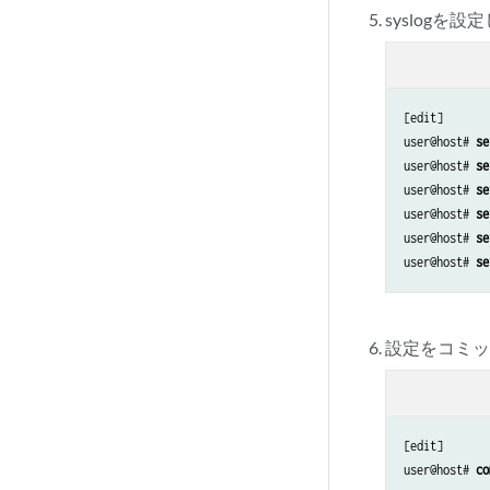
syslogを設
[edit]

user@host# 
se
user@host# 
se
user@host# 
se
user@host# 
se
user@host# 
se
user@host# 
se
設定をコミ
[edit]

user@host# 
co