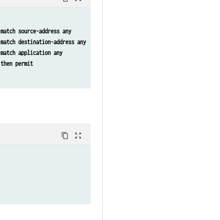
 match source-address any
 match destination-address any
 match application any
 then permit
content_copy
zoom_out_map