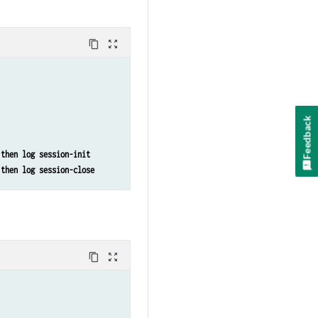
content_copy
zoom_out_map
Feedback
 then log session-init
 then log session-close
content_copy
zoom_out_map