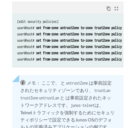
content_copy
zoom_out_map
[edit security policies]

user@host# 
set from-zone untrustZone to-zone trustZone policy po
user@host# 
set from-zone untrustZone to-zone trustZone policy po
user@host# 
set from-zone untrustZone to-zone trustZone policy po
user@host# 
set from-zone untrustZone to-zone trustZone policy po
user@host# 
set from-zone untrustZone to-zone trustZone policy po
user@host# 
set from-zone untrustZone to-zone trustZone policy po
メモ：
ここで、 と
は事前設定
untrustZone
されたセキュリティゾーンであり、
trustLan
と は事前設定されたネッ
trustZone
untrustLan
トワークアドレスです。
は、
junos-telnet
Telnetトラフィックを強制するためにセキュリ
ティポリシーで設定できるJunos OSのデフォ
ルトの定義済みアプリケーションの例です。