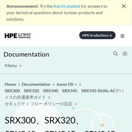
close
Announcement:
Try the
Ask AI chatbot
for answers to
your technical questions about Juniper products and
solutions.
HPE Aruba Docs
arrow_forward
Documentation
Menu
Home
Documentation
Junos OS
SRX300、SRX320、SRX340、SRX345、SRX345-DUAL-ACデバ
イスの共通基準ガイド
セキュリティ フロー ポリシーの設定
SRX300、SRX320、