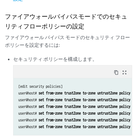
ファイアウォールバイパスモードでのセキュ
リティフローポリシーの設定
ファイアウォール バイパス モードのセキュリティ フロー
ポリシーを設定するには:
セキュリティ ポリシーを構成します。
content_copy
zoom_out_map
[edit security policies]

user@host# 
set from-zone trustZone to-zone untrustZone policy po
user@host# 
set from-zone trustZone to-zone untrustZone policy po
user@host# 
set from-zone trustZone to-zone untrustZone policy po
user@host# 
set from-zone trustZone to-zone untrustZone policy po
user@host# 
set from-zone trustZone to-zone untrustZone policy po
user@host# 
set from-zone trustZone to-zone untrustZone policy po