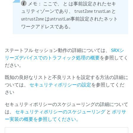
メモ：
ここで、 と は事前設定されたセキ
ュリティゾーンであり、
と
trustZone
trustLan
は
事前設定されたネット
untrustZone
untrustLan
ワークアドレスである。
ステートフル セッション動作の詳細については、
SRXシ
リーズデバイスでのトラフィック処理の概要
を参照してく
ださい。
既知の良好なリストと不良リストを設定する方法の詳細に
ついては、
セキュリティポリシーの設定
を参照してくだ
さい
セキュリティポリシーのスケジューリングの詳細について
は、
セキュリティポリシーのスケジューリング
と
ポリサ
ー実装の概要を参照してください。