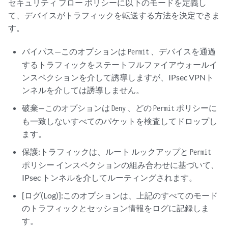
セキュリティ フロー ポリシーに以下のモードを定義し
て、デバイスがトラフィックを転送する方法を決定できま
す。
バイパス—このオプションは
、デバイスを通過
Permit
するトラフィックをステートフルファイアウォールイ
ンスペクションを介して誘導しますが、IPsec VPNト
ンネルを介しては誘導しません。
破棄—このオプションは
、どの
ポリシーに
Deny
Permit
も一致しないすべてのパケットを検査してドロップし
ます。
保護:トラフィックは、ルート ルックアップと
Permit
ポリシー インスペクションの組み合わせに基づいて、
IPsec トンネルを介してルーティングされます。
[ログ(Log)]:このオプションは、上記のすべてのモード
のトラフィックとセッション情報をログに記録しま
す。