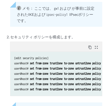
メモ：
ここでは、
および が事前に設定
gw1
されたIKEおよび
IPsecポリシー
ipsec-policy1
です。
セキュリティ ポリシーを構成します。
content_copy
zoom_out_map
[edit security policies]

user@host# 
set from-zone trustZone to-zone untrustZone policy po
user@host# 
set from-zone trustZone to-zone untrustZone policy po
user@host# 
set from-zone trustZone to-zone untrustZone policy po
user@host# 
set from-zone trustZone to-zone untrustZone policy po
user@host# 
set from-zone trustZone to-zone untrustZone policy po
user@host# 
set from-zone trustZone to-zone untrustZone policy po