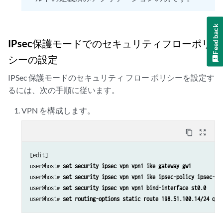
Feedback
IPsec保護モードでのセキュリティフローポリ
シーの設定
IPSec 保護モードのセキュリティ フロー ポリシーを設定す
るには、次の手順に従います。
VPN を構成します。
content_copy
zoom_out_map
[edit]

user@host# 
set security ipsec vpn vpn1 ike gateway gw1
user@host# 
set security ipsec vpn vpn1 ike ipsec-policy ipsec-po
user@host# 
set security ipsec vpn vpn1 bind-interface st0.0
user@host# 
set routing-options static route 198.51.100.14/24 qua