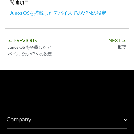
関連項目
Junos OSを搭載したデバイスでのVPNの設定
PREVIOUS
NEXT
arrow_backward
arrow_forward
Junos OS を搭載したデ
概要
バイスでの VPN の設定
Company