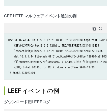
CEF HTTP マルウェア イベント通知の例
content_copy
zoom_out_map
Dec 31 16:43:47 10-3 2016-12-26 18:06:52.333023+00 tap0.test.JATP.net

    CEF:0|JATP|Cortex|3.6.0.12|http|TROJAN_FAREIT.DC|10|13405

    lastActivityTime=2016-12-26 18:06:52.333023+00 src=172.16.0.1

    dst=10.1.1.44 fileHash=6ff61bec9baa970df54c69fbef1209004a01f068

    fileName=e309ea0c7271f3845d86621717220479.bin fileType=PE32 execut
    (GUI) Intel 80386, for MS Windows startTime=2016-12-26

LEEF イベントの例
ダウンロード用LEEFログ