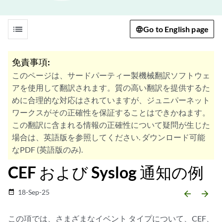
list
Go to English page
免責事項:
このページは、サードパーティー製機械翻訳ソフトウェ
アを使用して翻訳されます。質の高い翻訳を提供するた
めに合理的な対応はされていますが、ジュニパーネット
ワークスがその正確性を保証することはできかねます。
この翻訳に含まれる情報の正確性について疑問が生じた
場合は、英語版を参照してください. ダウンロード可能
なPDF (英語版のみ).
CEF および Syslog 通知の例
18-Sep-25
date_range
arrow_backward
arrow_forward
この項では、さまざまなイベント タイプについて、CEF、