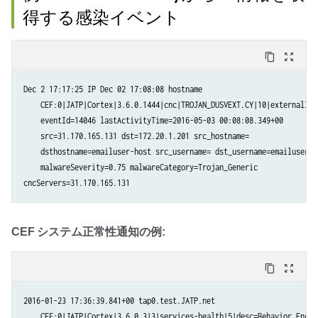
得する感染イベント
content_copy
zoom_out_map
Dec 2 17:17:25 IP Dec 02 17:08:08 hostname

    CEF:0|JATP|Cortex|3.6.0.1444|cnc|TROJAN_DUSVEXT.CY|10|externalId=1
    eventId=14046 lastActivityTime=2016-05-03 00:08:08.349+00

    src=31.170.165.131 dst=172.20.1.201 src_hostname=

    dsthostname=emailuser-host src_username= dst_username=emailuser

    malwareSeverity=0.75 malwareCategory=Trojan_Generic

CEF システム正常性通知の例:
content_copy
zoom_out_map
2016-01-23 17:36:39.841+00 tap0.test.JATP.net

    CEF:0|JATP|Cortex|3.6.0.3|3|services-health|5|desc=Behavior Engine