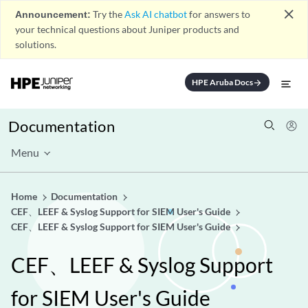
close
Announcement:
Try the
Ask AI chatbot
for answers to
your technical questions about Juniper products and
solutions.
HPE Aruba Docs
arrow_forward
Documentation
Menu
Home
Documentation
CEF、LEEF & Syslog Support for SIEM User's Guide
CEF、LEEF & Syslog Support for SIEM User's Guide
CEF、LEEF & Syslog Support
for SIEM User's Guide