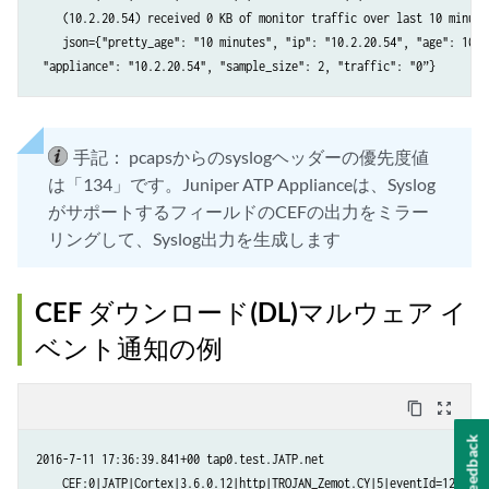
    (10.2.20.54) received 0 KB of monitor traffic over last 10 minutes
    json={"pretty_age": "10 minutes", "ip": "10.2.20.54", "age": 10,

手記：
pcapsからのsyslogヘッダーの優先度値
は「134」です。Juniper ATP Applianceは、Syslog
がサポートするフィールドのCEFの出力をミラー
リングして、Syslog出力を生成します
CEF ダウンロード(DL)マルウェア イ
ベント通知の例
content_copy
zoom_out_map
Feedback
2016-7-11 17:36:39.841+00 tap0.test.JATP.net

    CEF:0|JATP|Cortex|3.6.0.12|http|TROJAN_Zemot.CY|5|eventId=123
