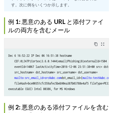
す。次に例をいくつか示します。
例 1: 悪意のある URL と添付ファイ
ルの両方を含むメール
content_copy
zoom_out_map
Dec 6 16:52:22 IP Dec 06 16:51:38 hostname

    CEF:0|JATP|Cortex|3.6.0.1444|email|Phishing|8|externalId=1504

    eventId=14067 lastActivityTime=2016-12-06 23:51:38+00 src= dst=

    src_hostname= dst_hostname= src_username= dst_username=

mailto:src_email_id=src@abc.com
dst_email_id={
mailto:test@abc.com
}
    fileHash=bce00351cfc559afec5beb90ea387b03788e4af5 fileType=PE32

例 2: 悪意のある添付ファイルを含む