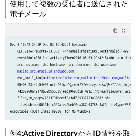
使用して複数の受信者に送信された
電子メール
content_copy
zoom_out_map
Dec 3 16:42:24 IP Dec 03 16:42:54 hostname

    CEF:0|JATP|Cortex|3.6.0.1444|email|Phishing|8|externalId=1499

    eventId=14058 lastActivityTime=2016-05-03 23:42:54+00 src= dst=

    src_hostname= dst_hostname= src_username= dst_username=

mailto:src_email_id=src@abc.com
    dst_email_id={
mailto:test1@abc.com
,
mailto:test2@abc.com
,
mailto:te
    05-03 23:42:54+00 url=
http://greatfilesarey.asia/QA/files_to_pcap
    74280968a4917da52b5555351eeda969.bin 
http://greatfilesarey.asia/Q
    files_to_pcaps/1813791bcecf3a3af699337723a30882.bin

    fileHash=bce00351cfc559afec5beb90ea387b03788e4af5 fileType=PE32

例4:Active DirectoryからID情報を取