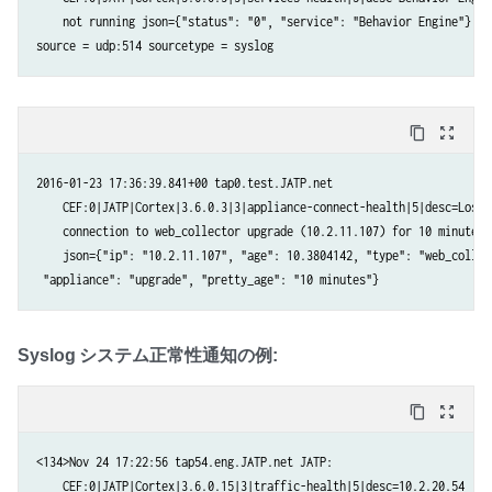
    not running json={"status": "0", "service": "Behavior Engine"}

content_copy
zoom_out_map
2016-01-23 17:36:39.841+00 tap0.test.JATP.net

    CEF:0|JATP|Cortex|3.6.0.3|3|appliance-connect-health|5|desc=Lost

    connection to web_collector upgrade (10.2.11.107) for 10 minutes

    json={"ip": "10.2.11.107", "age": 10.3804142, "type": "web_collect
Syslog システム正常性通知の例:
content_copy
zoom_out_map
<134>Nov 24 17:22:56 tap54.eng.JATP.net JATP:

    CEF:0|JATP|Cortex|3.6.0.15|3|traffic-health|5|desc=10.2.20.54
