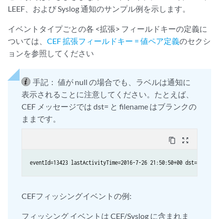
LEEF、および Syslog 通知のサンプル例を示します。
イベントタイプごとの各 <拡張> フィールドキーの定義に
ついては、
CEF 拡張フィールドキー = 値ペア定義
のセクシ
ョンを参照してください
手記：
値が null の場合でも、ラベルは通知に
表示されることに注意してください。たとえば、
CEF メッセージでは dst= と filename はブランクの
ままです。
content_copy
zoom_out_map
CEFフィッシングイベントの例:
フィッシング イベントは CEF/Syslog に含まれま