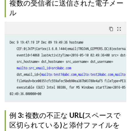
複数の受信者に送信された電子メー
ル
content_copy
zoom_out_map
Dec 9 19:47:19 IP Dec 09 19:49:36 hostname

    CEF:0|JATP|Cortex|3.6.0.1444|email|TROJAN_GIPPERS.DC|8|externalId=
    eventId=14068 lastActivityTime=2016-05-10 02:49:36+00 src= dst=

    src_hostname= dst_hostname= src_username= dst_username=

mailto:src_email_id=src@abc.com
    dst_email_id={
mailto:test1@abc.com
,
mailto:test2@abc.com
,
mailto:te
    fileHash=bce00351cfc559afec5beb90ea387b03788e4af5 fileType=PE32

    executable (GUI) Intel 80386, for MS Windows startTime=2016-05-10

例 3: 複数の不正な URL(スペースで
区切られている)と添付ファイルを