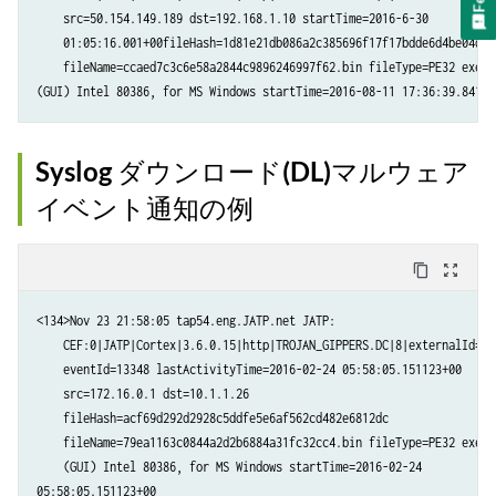
    src=50.154.149.189 dst=192.168.1.10 startTime=2016-6-30

    01:05:16.001+00fileHash=1d81e21db086a2c385696f17f17bdde6d4be04d

    fileName=ccaed7c3c6e58a2844c9896246997f62.bin fileType=PE32 execut
Syslog ダウンロード(DL)マルウェア
イベント通知の例
content_copy
zoom_out_map
<134>Nov 23 21:58:05 tap54.eng.JATP.net JATP:

    CEF:0|JATP|Cortex|3.6.0.15|http|TROJAN_GIPPERS.DC|8|externalId=374
    eventId=13348 lastActivityTime=2016-02-24 05:58:05.151123+00

    src=172.16.0.1 dst=10.1.1.26

    fileHash=acf69d292d2928c5ddfe5e6af562cd482e6812dc

    fileName=79ea1163c0844a2d2b6884a31fc32cc4.bin fileType=PE32 execut
    (GUI) Intel 80386, for MS Windows startTime=2016-02-24
