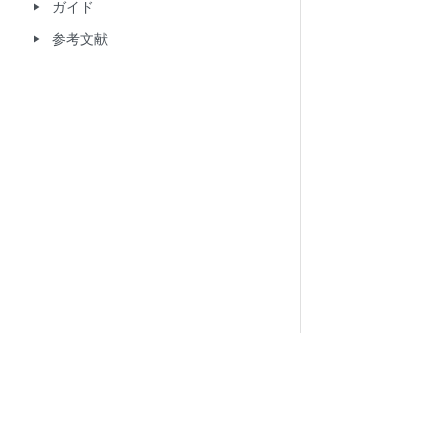
ガイド
play_arrow
参考文献
play_arrow