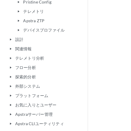
Pristine Config
play_arrow
テレメトリ
play_arrow
Apstra ZTP
play_arrow
デバイスプロファイル
play_arrow
設計
play_arrow
関連情報
play_arrow
テレメトリ分析
play_arrow
フロー分析
play_arrow
探索的分析
play_arrow
外部システム
play_arrow
プラットフォーム
play_arrow
お気に入りとユーザー
play_arrow
Apstraサーバー管理
play_arrow
Apstra CLIユーティリティ
play_arrow