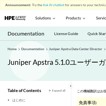
Announcement:
Try the
Ask AI chatbot
for answers to your technica
Solutions
Products
Servi
Documentation
License Guide
Quick Star
Home
Documentation
Juniper Apstra Data Center Director
Juniper Apstra 5.1.0ユーザ
keyboard_arrow_left
Table of Contents
Expand all
この機械翻訳はお役
はじめに
play_arrow
免責事項: