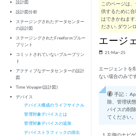
設計図
play_arrow
このページは、
供するために合
設計図分析
play_arrow
はできかねます
ステージングされたデータセンター
play_arrow
ださい. ダウンロ
の設計図
エージ
ステージングされたFreeformブルー
play_arrow
プリント
21-Mar-25
date_range
コミットされていないブループリン
play_arrow
ト
エージェントを
アクティブなデータセンターの設計
play_arrow
ない場合のみで
図
Time Voyager(設計図)
play_arrow
手記：
A
デバイス
play_arrow
除、管理状態
デバイス構成のライフサイクル
バイスの削
管理対象デバイスとは
てください
管理対象デバイスの追加
デバイストラフィックの排出
左側のナビゲ