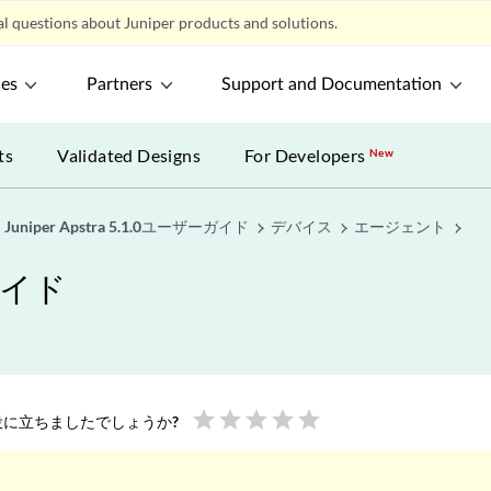
l questions about Juniper products and solutions.
ces
Partners
Support and Documentation
ts
Validated Designs
For Developers
New
Juniper Apstra 5.1.0ユーザーガイド
デバイス
エージェント
ーガイド
star
star
star
star
star
に立ちましたでしょうか?