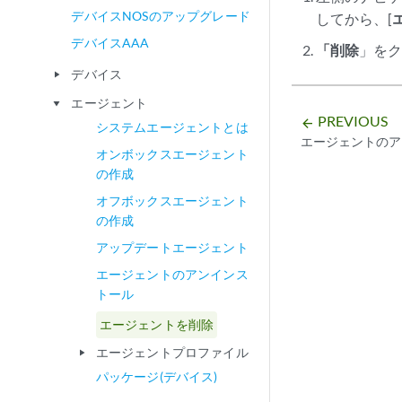
デバイスNOSのアップグレード
してから、[
デバイスAAA
「削除
」を
デバイス
play_arrow
エージェント
play_arrow
PREVIOUS
arrow_backward
システムエージェントとは
エージェントのア
オンボックスエージェント
の作成
オフボックスエージェント
の作成
アップデートエージェント
エージェントのアンインス
トール
エージェントを削除
エージェントプロファイル
play_arrow
パッケージ(デバイス)